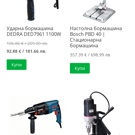
Ударна бормашина
Настолна бормашина
DEDRA DED7961 1100W
Bosch PBD 40 |
Стационарна
Original
106.86
€
/ 209.00 лв.
бормашина
Текущата
price
92.88
€
/ 181.66 лв.
357.39
€
/ 698.99 лв.
цена
was:
Купи
е:
106.86 €
Купи
92.88 €
/
/
209.00 лв..
181.66 лв..