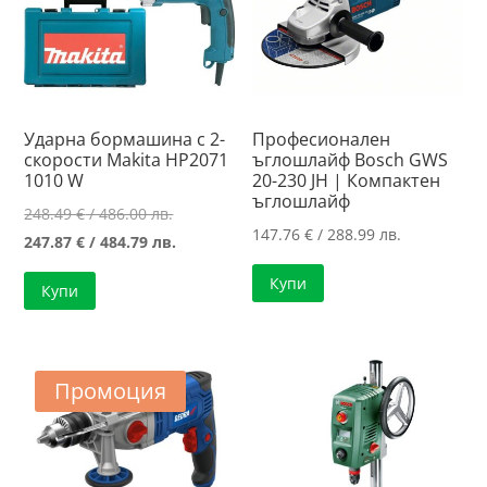
Ударна бормашина с 2-
Професионален
скорости Makita HP2071
ъглошлайф Bosch GWS
1010 W
20-230 JH | Компактен
ъглошлайф
Original
248.49
€
/ 486.00 лв.
147.76
€
/ 288.99 лв.
price
Текущата
247.87
€
/ 484.79 лв.
was:
цена
Купи
Купи
248.49 €
е:
/
247.87 €
486.00 лв..
/
484.79 лв..
Промоция