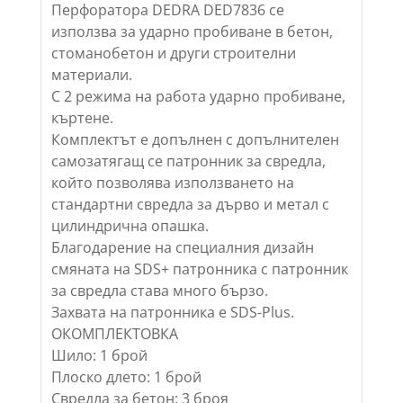
Перфоратора DEDRA DED7836 се
използва за ударно пробиване в бетон,
стоманобетон и други строителни
материали.
С 2 режима на работа ударно пробиване,
къртене.
Комплектът е допълнен с допълнителен
самозатягащ се патронник за свредла,
който позволява използването на
стандартни свредла за дърво и метал с
цилиндрична опашка.
Благодарение на специалния дизайн
смяната на SDS+ патронника с патронник
за свредла става много бързо.
Захвата на патронника е SDS-Plus.
ОКОМПЛЕКТОВКА
Шило: 1 брой
Плоско длето: 1 брой
Свредла за бетон: 3 броя