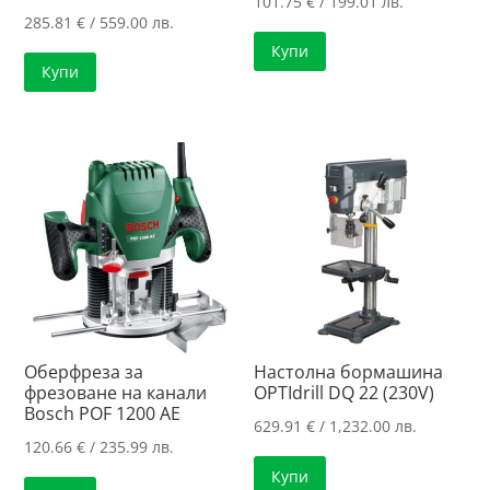
101.75
€
/ 199.01 лв.
285.81
€
/ 559.00 лв.
Купи
Купи
Оберфреза за
Настолна бормашина
фрезоване на канали
OPTIdrill DQ 22 (230V)
Bosch POF 1200 AE
629.91
€
/ 1,232.00 лв.
120.66
€
/ 235.99 лв.
Купи