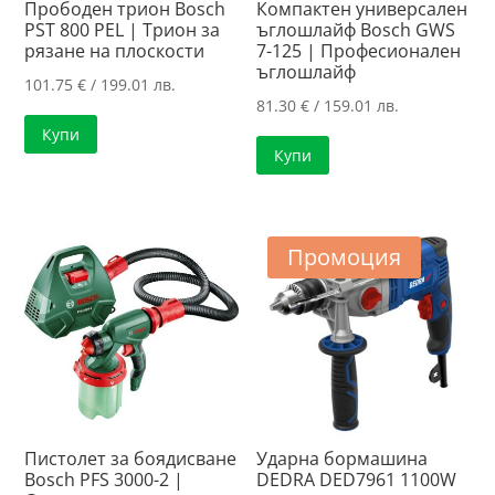
Прободен трион Bosch
Компактен универсален
PST 800 PEL | Трион за
ъглошлайф Bosch GWS
рязане на плоскости
7-125 | Професионален
ъглошлайф
101.75
€
/ 199.01 лв.
81.30
€
/ 159.01 лв.
Купи
Купи
Промоция
Пистолет за боядисване
Ударна бормашина
Bosch PFS 3000-2 |
DEDRA DED7961 1100W