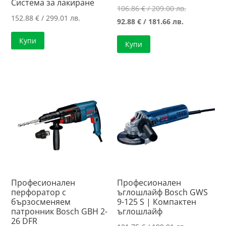
Система за лакиране
Original
106.86
€
/ 209.00 лв.
152.88
€
/ 299.01 лв.
Текущата
price
92.88
€
/ 181.66 лв.
цена
was:
Купи
Купи
е:
106.86 €
92.88 €
/
/
209.00 лв..
181.66 лв..
Професионален
Професионален
перфоратор с
ъглошлайф Bosch GWS
бързосменяем
9-125 S | Компактен
патронник Bosch GBH 2-
ъглошлайф
26 DFR