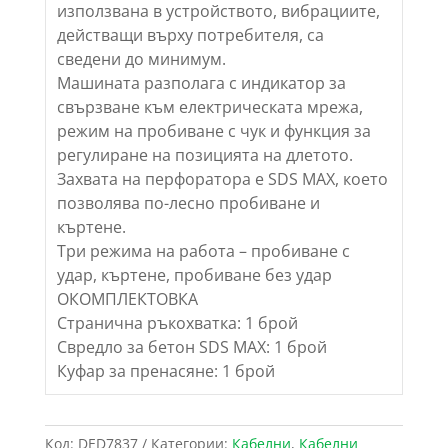
използвана в устройството, вибрациите,
действащи върху потребителя, са
сведени до минимум.
Машината разполага с индикатор за
свързване към електрическата мрежа,
режим на пробиване с чук и функция за
регулиране на позицията на длетото.
Захвата на перфоратора е SDS MAX, което
позволява по-лесно пробиване и
къртене.
Три режима на работа – пробиване с
удар, къртене, пробиване без удар
ОКОМПЛЕКТОВКА
Странична ръкохватка: 1 брой
Свредло за бетон SDS MAX: 1 брой
Куфар за пренасяне: 1 брой
Код:
DED7837
Категории:
Кабелни
,
Кабелни