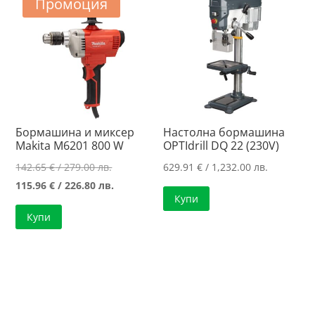
Промоция
Бормашина и миксер
Настолна бормашина
Makita M6201 800 W
OPTIdrill DQ 22 (230V)
Original
142.65
€
/ 279.00 лв.
629.91
€
/ 1,232.00 лв.
price
Текущата
115.96
€
/ 226.80 лв.
Купи
was:
цена
Купи
142.65 €
е:
/
115.96 €
279.00 лв..
/
226.80 лв..