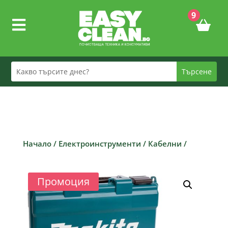
9

Начало
/
Електроинструменти
/
Кабелни
/
Промоция