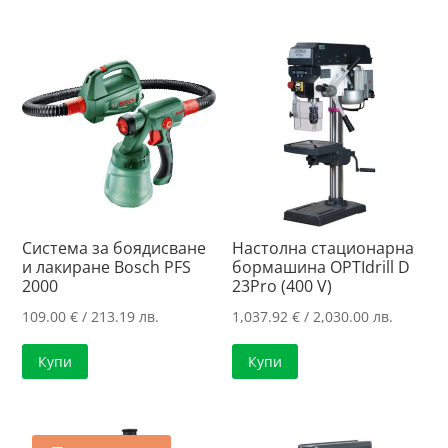
Система за боядисване
Настолна стационарна
и лакиране Bosch PFS
бормашина OPTIdrill D
2000
23Pro (400 V)
109.00
€
/ 213.19 лв.
1,037.92
€
/ 2,030.00 лв.
Купи
Купи