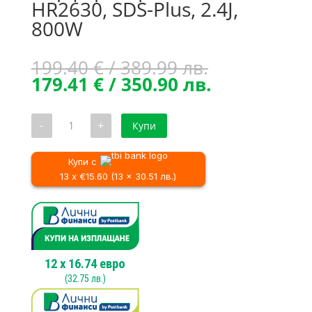
HR2630, SDS-Plus, 2.4J,
800W
Original
199.40
€
/ 389.99 лв.
price
Текущата
179.41
€
/ 350.90 лв.
was:
цена
199.40 €
е:
количество
-
+
Купи
/
179.41 €
за
Перфоратор
389.99 лв..
/
Makita
350.90 лв..
HR2630,
Купи с
SDS-
13 x €15.60 (13 x 30.51 лв.)
Plus,
2.4J,
800W
12
x
16.74
евро
(
32.75
лв.)