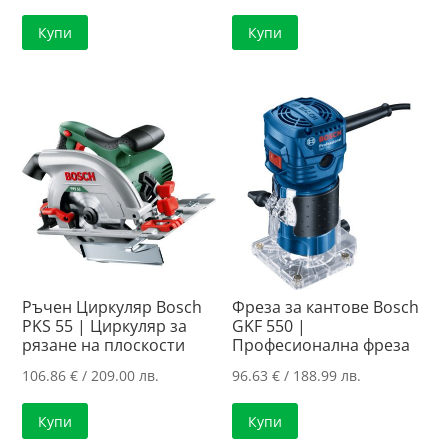
Купи
Купи
Ръчен Циркуляр Bosch
Фреза за кантове Bosch
PKS 55 | Циркуляр за
GKF 550 |
рязанe нa плоскости
Професионална фреза
106.86
€
/ 209.00 лв.
96.63
€
/ 188.99 лв.
Купи
Купи