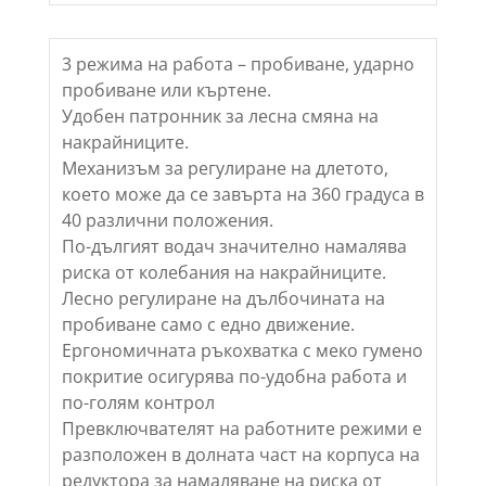
3 режима на работа – пробиване, ударно
пробиване или къртене.
Удобен патронник за лесна смяна на
накрайниците.
Механизъм за регулиране на длетото,
което може да се завърта на 360 градуса в
40 различни положения.
По-дългият водач значително намалява
риска от колебания на накрайниците.
Лесно регулиране на дълбочината на
пробиване само с едно движение.
Ергономичната ръкохватка с меко гумено
покритие осигурява по-удобна работа и
по-голям контрол
Превключвателят на работните режими е
разположен в долната част на корпуса на
редуктора за намаляване на риска от