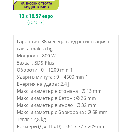
12
x
16.57
евро
(
32.40
лв.)
Гаранция: 36 месеца след регистрация в
сайта makita.bg
Мощност : 800 W
Захват: SDS-Plus
Обороти : 0 – 1200 min-1
Удари в минута : 0 – 4600 min-1
Енергия на удара : 2,4 J
Макс. диаметър в стомана : Ø 13 mm
Макс. диаметър в бетон : Ø 26 mm
Макс. диаметър в дърво : Ø 32 mm
Макс. диаметър с боркорона : Ø 68 mm
Тегло : 2,8 kg
Размери (Д x Ш x В) : 361 x 77 x 209 mm