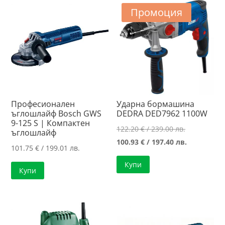
185.55 лв..
121.81 лв..
Промоция
Професионален
Ударна бормашина
ъглошлайф Bosch GWS
DEDRA DED7962 1100W
9-125 S | Компактен
Original
122.20
€
/ 239.00 лв.
ъглошлайф
price
Текущата
100.93
€
/ 197.40 лв.
101.75
€
/ 199.01 лв.
was:
цена
Купи
122.20 €
е:
Купи
/
100.93 €
239.00 лв..
/
197.40 лв..