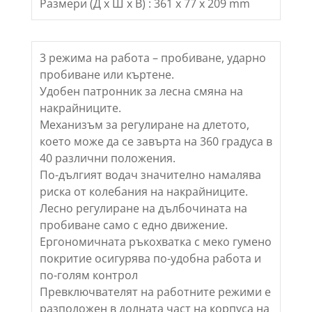
Размери (Д x Ш x В) : 361 x 77 x 209 mm
3 режима на работа – пробиване, ударно
пробиване или къртене.
Удобен патронник за лесна смяна на
накрайниците.
Механизъм за регулиране на длетото,
което може да се завърта на 360 градуса в
40 различни положения.
По-дългият водач значително намалява
риска от колебания на накрайниците.
Лесно регулиране на дълбочината на
пробиване само с едно движение.
Ергономичната ръкохватка с меко гумено
покритие осигурява по-удобна работа и
по-голям контрол
Превключвателят на работните режими е
разположен в долната част на корпуса на