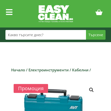

Начало
/
Електроинструменти
/
Кабелни
/
Промоция