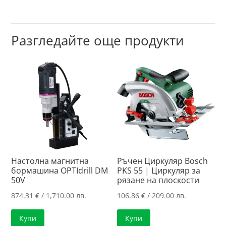
Разгледайте още продукти
Настолна магнитна
Ръчен Циркуляр Bosch
бормашина OPTIdrill DM
PKS 55 | Циркуляр за
50V
рязанe нa плоскости
874.31
€
/ 1,710.00 лв.
106.86
€
/ 209.00 лв.
Купи
Купи