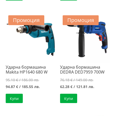
Промоция
Промоция
Ударна бормашина
Ударна бормашина
Makita HP1640 680 W
DEDRA DED7959 700W
Original
Original
95.10
€
/ 186.00 лв.
76.18
€
/ 149.00 лв.
price
Текущата
price
Текущата
94.87
€
/ 185.55 лв.
62.28
€
/ 121.81 лв.
was:
цена
was:
цена
Купи
Купи
95.10 €
е:
76.18 €
е:
/
94.87 €
/
62.28 €
186.00 лв..
/
149.00 лв..
/