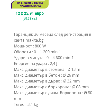
12
x
25.91
евро
(
50.68
лв.)
Гаранция: 36 месеца след регистрация в
сайта makita.bg
Мощност : 800 W
Обороти : 0 – 1.200 min-1
Удари в минута : 0 – 4.600 min-1
Енергия на удара : 2,4 J
Макс. диаметър в стомана : Ø 13 m
Макс. диаметър в бетон : Ø 26 mm
Макс. диаметър в дърво : Ø 32 mm
Макс. диаметър с боркорона : Ø 68 mm
Макс. диаметър с диам. Боркорона : Ø 80
mm
Тегло : 3.1 kg