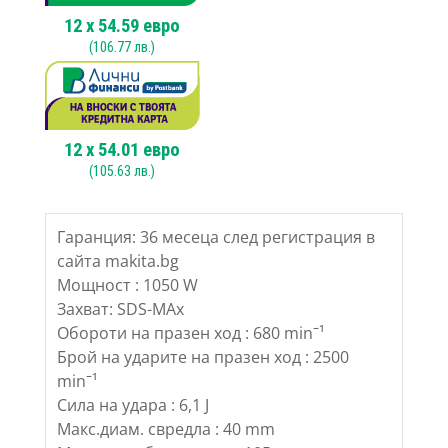
12
x
54.59
евро
(
106.77
лв.)
12
x
54.01
евро
(
105.63
лв.)
Гаранция: 36 месеца след регистрация в
сайта makita.bg
Мощност : 1050 W
Захват: SDS-MAx
Обороти на празен ход : 680 minˉ¹
Брой на ударите на празен ход : 2500
minˉ¹
Сила на удара : 6,1 J
Макс.диам. свредла : 40 mm