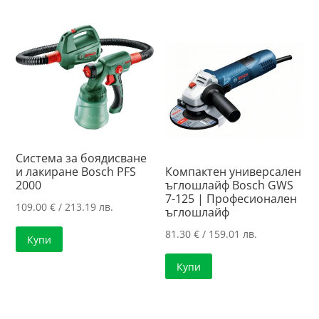
Система за боядисване
и лакиране Bosch PFS
Компактен универсален
2000
ъглошлайф Bosch GWS
7-125 | Професионален
109.00
€
/ 213.19 лв.
ъглошлайф
81.30
€
/ 159.01 лв.
Купи
Купи