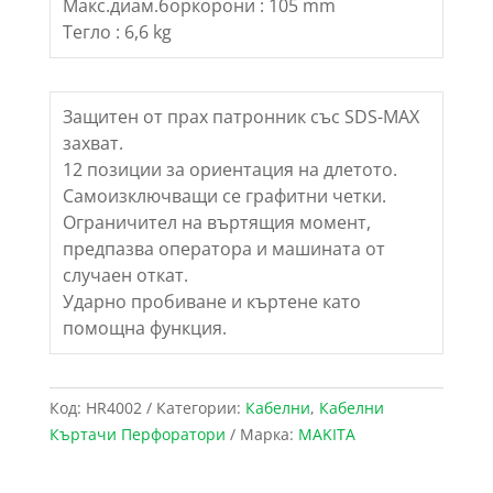
Макс.диам.боркорони : 105 mm
Тегло : 6,6 kg
Защитен от прах патронник със SDS-MAX
захват.
12 позиции за ориентация на длетото.
Самоизключващи се графитни четки.
Ограничител на въртящия момент,
предпазва оператора и машината от
случаен откат.
Ударно пробиване и къртене като
помощна функция.
Код:
HR4002
Категории:
Кабелни
,
Кабелни
Къртачи Перфоратори
Марка:
MAKITA