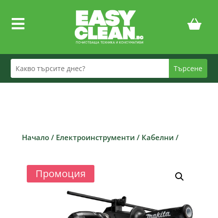

Начало
/
Електроинструменти
/
Кабелни
/
Промоция