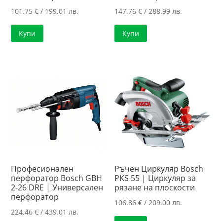
101.75
€
/ 199.01 лв.
147.76
€
/ 288.99 лв.
Купи
Купи
Професионален
Ръчен Циркуляр Bosch
перфоратор Bosch GBH
PKS 55 | Циркуляр за
2-26 DRE | Универсален
рязанe нa плоскости
перфоратор
106.86
€
/ 209.00 лв.
224.46
€
/ 439.01 лв.