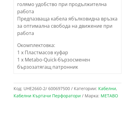
голямо удобство при продължителна
работа
Предпазваща кабела ябълковидна връзка
за оптимална свобода на движение при
работа
Окомплектовка:
1 х Пластмасов куфар
1 х Metabo-Quick-бързосменен
бързозатягащ патронник
Код:
UHE2660-2/ 600697500
Категории:
Кабелни
,
Кабелни Къртачи Перфоратори
Марка:
METABO