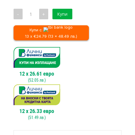
was:
цена
393.18 €
е:
количество
-
+
Купи
/
285.15 €
за
Перфоратор
768.99 лв..
/
Metabo
557.70 лв..
UHE
Купи с
2660-
13 x €24.79 (13 x 48.49 лв.)
2
QUICK,
SDS-
plus,
800W,
2.8J
+
допълнителен
12
x
26.61
евро
патронник
(
52.05
лв.)
12
x
26.33
евро
(
51.49
лв.)