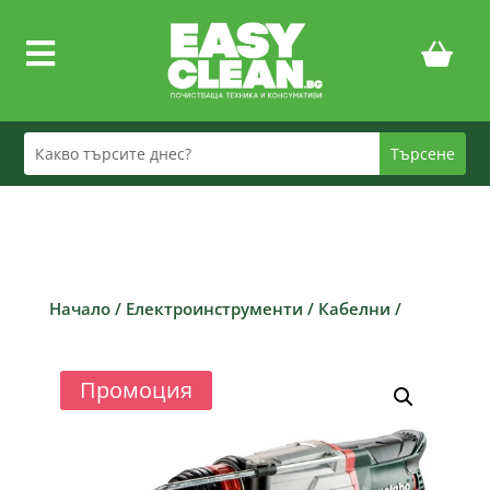

Начало
/
Електроинструменти
/
Кабелни
/
Промоция