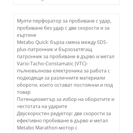
Мулти перфоратор за пробиване с удар,
пробиване без удар с две скорости и за
къртене
Metabo Quick: бърза смяна между SDS-
plus-патронник и бързозатягащ
патронник за пробиване в дърво и метал
Vario-Tacho-Constamatic (VTC)-
пълновълнова електроника за работа с
подходящи за различните материали
обороти. които остават постоянни и под
товар
Потенциометър за избор на оборотите и
честотата на ударите
Двускоростен редуктор: две скорости за
ефективно пробиване в дърво и метал
Metabo Marathon-мотор с