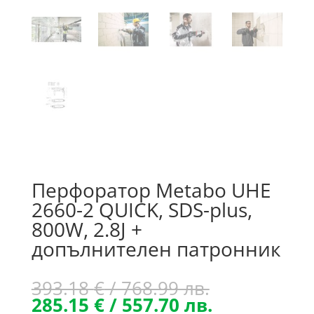
Перфоратор Metabo UHE
2660-2 QUICK, SDS-plus,
800W, 2.8J +
допълнителен патронник
Original
393.18
€
/ 768.99 лв.
price
Текущата
285.15
€
/ 557.70 лв.