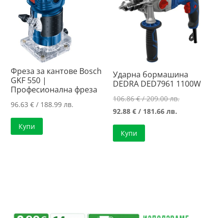
Фреза за кантове Bosch
Ударна бормашина
GKF 550 |
DEDRA DED7961 1100W
Професионална фреза
Original
106.86
€
/ 209.00 лв.
96.63
€
/ 188.99 лв.
Текущата
price
92.88
€
/ 181.66 лв.
цена
was:
Купи
Купи
е:
106.86 €
92.88 €
/
/
209.00 лв..
181.66 лв..