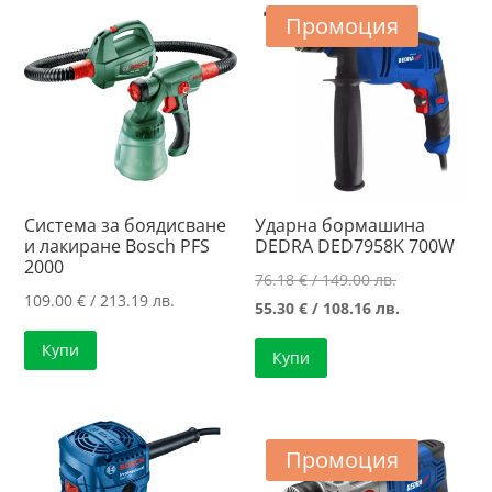
Промоция
Система за боядисване
Ударна бормашина
и лакиране Bosch PFS
DEDRA DED7958K 700W
2000
Original
76.18
€
/ 149.00 лв.
109.00
€
/ 213.19 лв.
price
Текущата
55.30
€
/ 108.16 лв.
was:
цена
Купи
Купи
76.18 €
е:
/
55.30 €
149.00 лв..
/
108.16 лв..
Промоция