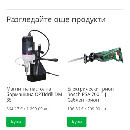
Разгледайте още продукти
Магнитна настолна
Електрически трион
бормашина OPTIdrill DM
Bosch PSA 700 E |
35
Саблен трион
664.17
€
/ 1,299.00 лв.
106.86
€
/ 209.00 лв.
Купи
Купи