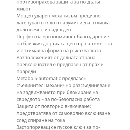
противопрахова защита за по-дълъг
живот
Мощен ударен механизъм прецизно
лагеруван в тяло от алуминиева отливка:
дълговечен и надежден
Перфектна ергономичост благодарение
на близкия до ръката център на тежестта
и оптимална форма на ръкохватката
Разположеният от долната страна
превключвател е предпазен от прах и
повреди
Metabo S-automatic предпазен
съединител: механично разсъединяване
на задвижването при блокиране на
свредлото – за по-безопасна работа
Защита от повторно включване:
предотвратява от самоволно включване
след спиране на тока
Застопоряващ се пусков ключ за по-