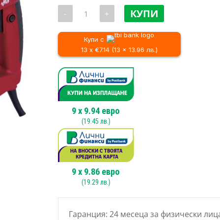
price
количество
was:
КУПИ
-
+
за
101.7
Перфоратор
RAIDER
/
RD-
Купи с
199.0
HD47,
13 x €7.14 (13 x 13.96 лв.)
1500
W
9
x
9.94
евро
(
19.45
лв.)
9
x
9.86
евро
(
19.29
лв.)
Гаранция: 24 месеца за физически лиц