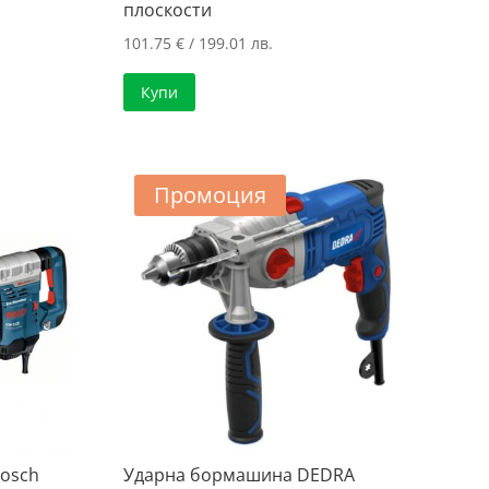
плоскости
101.75
€
/ 199.01 лв.
Купи
Промоция
osch
Ударна бормашина DEDRA