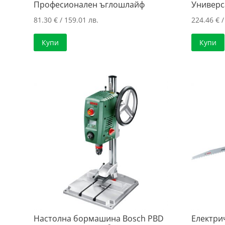
Професионален ъглошлайф
Универс
81.30
€
/ 159.01 лв.
224.46
€
/
Купи
Купи
Настолна бормашина Bosch PBD
Електри