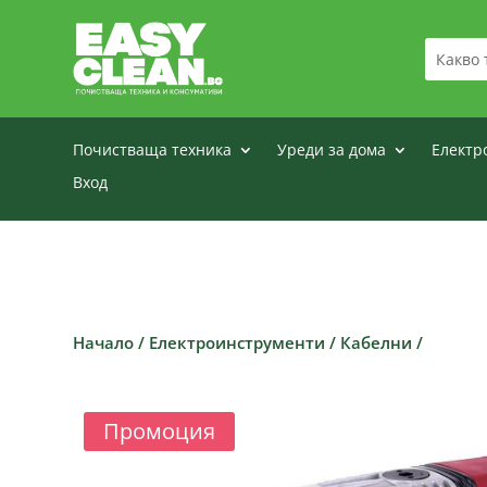
Почистваща техника
Уреди за дома
Електр
Вход
Начало
/
Електроинструменти
/
Кабелни
/
Промоция