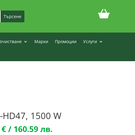
очистване
Марки
Промоции
Услуги
-HD47, 1500 W
nal
Текущата
1
€
/ 160.59 лв.