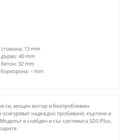
 стомана: 13 mm
 дърво: 40 mm
 бетон: 32 mm
 боркорона: – mm
бе си, мощен мотор и безпроблемен
 осигуряват надеждно пробиване, къртене и
Моделът е снабден и със системата SDS-Plus,
оарите.