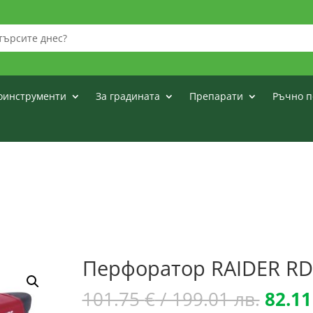
оинструменти
За градината
Препарати
Ръчно п
Перфоратор RAIDER RD
Origi
101.75
€
/ 199.01 лв.
82.1