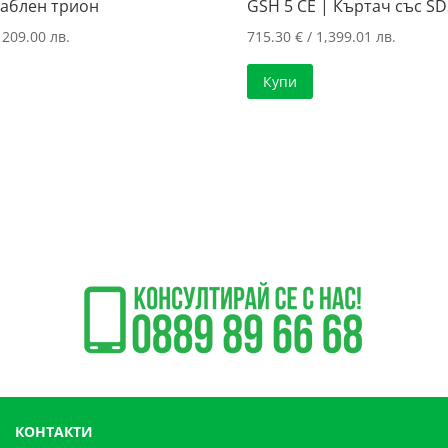
Саблен трион
GSH 5 CE | Къртач със S
 209.00 лв.
715.30
€
/ 1,399.01 лв.
Купи
КОНТАКТИ