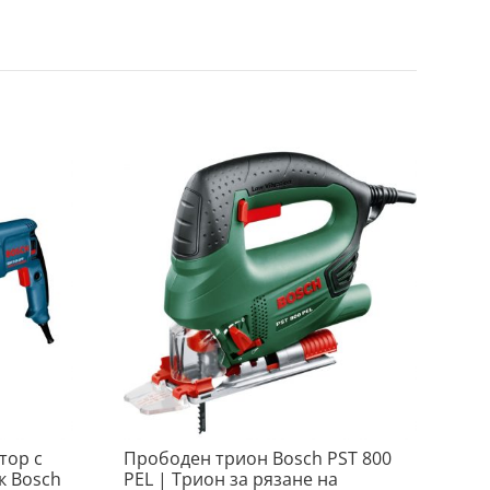
тор с
Прободен трион Bosch PST 800
к Bosch
PEL | Трион за рязане на