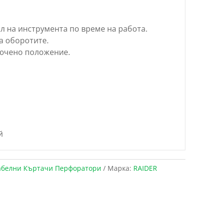
л на инструмента по време на работа.
а оборотите.
лючено положение.
й
абелни Къртачи Перфоратори
Марка:
RAIDER