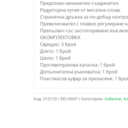
Предпазен механичен съединител.
Редукторна кутия от метална сплав.
Странична дръжка за по-добър контро
Превключвател с плавно регулиране н
Прекъсвач със застопоряване във вк
ОКОМПЛЕКТОВКА
Свредло: 3 броя
Длето: 1 брой
Шило: 1 брой
Противопрахова капачка: 1 брой
Допълнителна ръкохватка: 1 брой
Пластмасов куфар за пренасяне: 1 бро
Код:
013133 / RD-HD47
Категории:
Кабелни
,
К