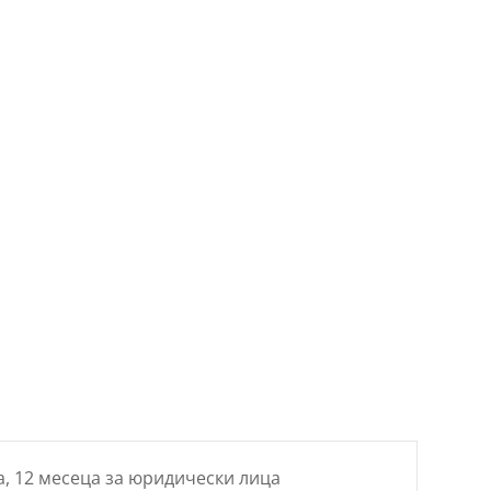
цена
е:
5 €
82.11 €
/
1 лв..
160.59 лв..
а, 12 месеца за юридически лица