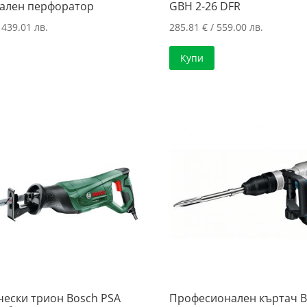
ален перфоратор
GBH 2-26 DFR
 439.01 лв.
285.81
€
/ 559.00 лв.
Купи
чески трион Bosch PSA
Професионален къртач B