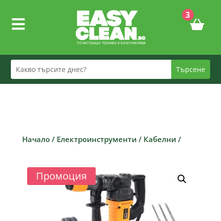
3

Начало
/
Електроинструменти
/
Кабелни
/
Промоция