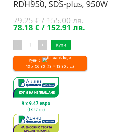
RDH950, SDS-plus, 950W
Original
79.25
€
/ 155.00 лв.
price
Текущата
78.18
€
/ 152.91 лв.
was:
цена
79.25 €
е:
количество
-
+
Купи
/
78.18 €
за
Перфоратор
155.00 лв..
/
ROTOR
152.91 лв..
RDH950,
Купи с
SDS-
13 x €6.80 (13 x 13.30 лв.)
plus,
950W
9
x
9.47
евро
(
18.52
лв.)