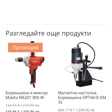
Разгледайте още продукти
Промоция
Бормашина и миксер
Магнитна настолна
Makita M6201 800 W
бормашина OPTIdrill DM
35
Original
142.65
€
/ 279.00 лв.
664.17
€
/ 1,299.00 лв.
price
Текущата
115.96
€
/ 226.80 лв.