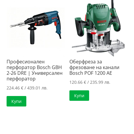
108.16 лв..
185.55 лв..
Професионален
Оберфреза за
перфоратор Bosch GBH
фрезоване на канали
2-26 DRE | Универсален
Bosch POF 1200 AE
перфоратор
120.66
€
/ 235.99 лв.
224.46
€
/ 439.01 лв.
Купи
Купи