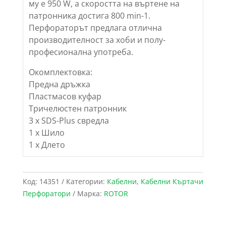
му е 950 W, а скоростта на въртене на
патронника достига 800 min-1.
Перфораторът предлага отлична
производителност за хоби и полу-
професионална употреба.
Окомплектовка:
Предна дръжка
Пластмасов куфар
Тричелюстен патронник
3 х SDS-Plus свредла
1 x Шило
1 х Длето
Код:
14351
Категории:
Кабелни
,
Кабелни Къртачи
Перфоратори
Марка:
ROTOR