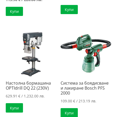
was:
цена
Купи
Купи
142.65 €
е:
/
115.96 €
279.00 лв..
/
226.80 лв..
Настолна бормашина
Система за боядисване
OPTIdrill DQ 22 (230V)
и лакиране Bosch PFS
2000
629.91
€
/ 1,232.00 лв.
109.00
€
/ 213.19 лв.
Купи
Купи