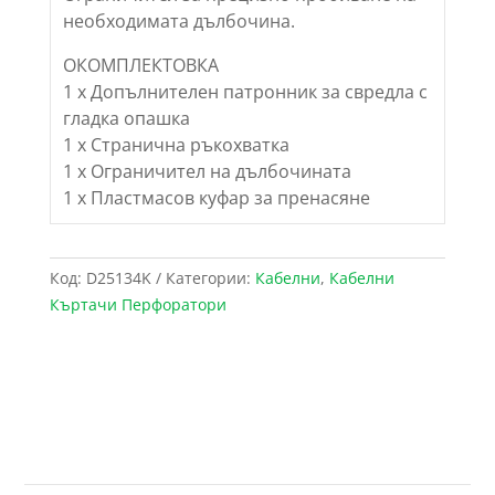
необходимата дълбочина.
ОКОМПЛЕКТОВКА
1 х Допълнителен патронник за свредла с
гладка опашка
1 х Странична ръкохватка
1 х Ограничител на дълбочината
1 х Пластмасов куфар за пренасяне
Код:
D25134K
Категории:
Кабелни
,
Кабелни
Къртачи Перфоратори