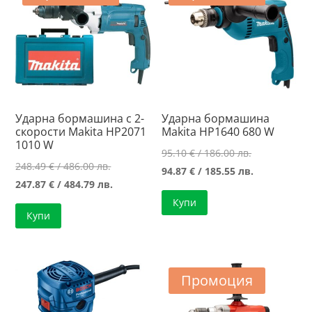
Ударна бормашина с 2-
Ударна бормашина
скорости Makita HP2071
Makita HP1640 680 W
1010 W
Original
95.10
€
/ 186.00 лв.
Original
248.49
€
/ 486.00 лв.
price
Текущата
94.87
€
/ 185.55 лв.
price
Текущата
247.87
€
/ 484.79 лв.
was:
цена
was:
цена
Купи
95.10 €
е:
Купи
248.49 €
е:
/
94.87 €
/
247.87 €
186.00 лв..
/
486.00 лв..
/
185.55 лв..
484.79 лв..
Промоция