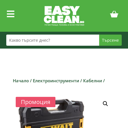

Начало
/
Електроинструменти
/
Кабелни
/
Промоция