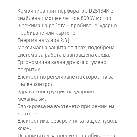
Комбинираният перфоратор D25134K е
снабдена с мощен четков 800 W мотор.
3 режима на работа – пробиване, ударно
пробиване или къртене.
Енергия на удара 2.8 J.
Максимална защита от прах, подобрена
система за работа в запрашена среда.
Ергономична задна дръжка с гумено
покритие.
Електронно регулиране на скоростта за
пълен контрол.
Здрава конструкция на ударния
механизъм.
Блокировка на въртенето при режим на
къртене.
Електроника, реверс и плъзгащ се пусков
ключ.
Ограничител за прецизно пробиване на