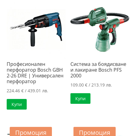
108.16 лв..
Професионален
Система за боядисване
перфоратор Bosch GBH
и лакиране Bosch PFS
2-26 DRE | Универсален
2000
перфоратор
109.00
€
/ 213.19 лв.
224.46
€
/ 439.01 лв.
Купи
Купи
Промоция
Промоция