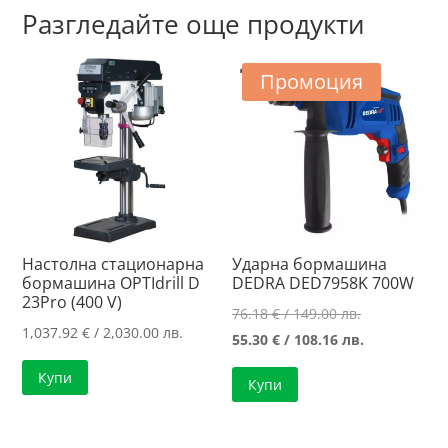
Разгледайте още продукти
Промоция
Настолна стационарна
Ударна бормашина
бормашина OPTIdrill D
DEDRA DED7958K 700W
23Pro (400 V)
Original
76.18
€
/ 149.00 лв.
1,037.92
€
/ 2,030.00 лв.
price
Текущата
55.30
€
/ 108.16 лв.
was:
цена
Купи
Купи
76.18 €
е:
/
55.30 €
149.00 лв..
/