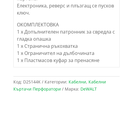
Електроника, реверс и плъзгащ се пусков
ключ.
ОКОМПЛЕКТОВКА
1 х Допълнителен патронник за свредла с
гладка опашка
1 х Странична ръкохватка
1 х Ограничител на дълбочината
1 х Пластмасов куфар за пренасяне
Код:
D25144K
Категории:
Кабелни
,
Кабелни
Къртачи Перфоратори
Марка:
DeWALT