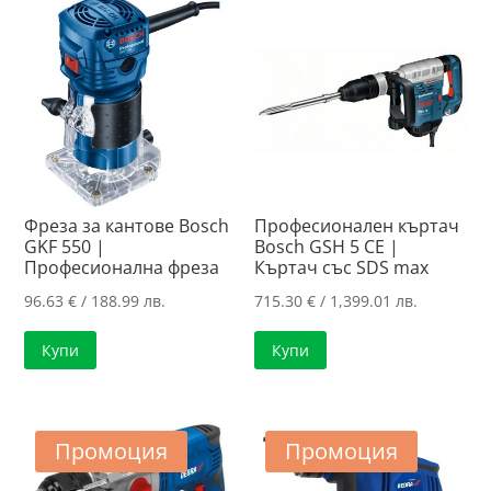
Фреза за кантове Bosch
Професионален къртач
GKF 550 |
Bosch GSH 5 CE |
Професионална фреза
Къртач със SDS max
96.63
€
/ 188.99 лв.
715.30
€
/ 1,399.01 лв.
Купи
Купи
Промоция
Промоция