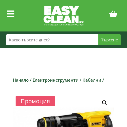

Начало
/
Електроинструменти
/
Кабелни
/
Промоция