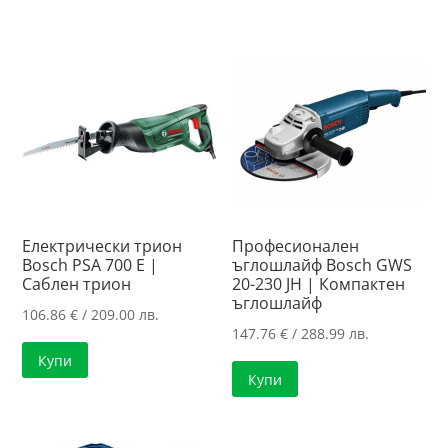
Електрически трион
Професионален
Bosch PSA 700 E |
ъглошлайф Bosch GWS
Саблен трион
20-230 JH | Компактен
ъглошлайф
106.86
€
/ 209.00 лв.
147.76
€
/ 288.99 лв.
Купи
Купи