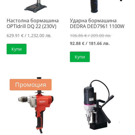
Настолна бормашина
Ударна бормашина
OPTIdrill DQ 22 (230V)
DEDRA DED7961 1100W
Original
629.91
€
/ 1,232.00 лв.
106.86
€
/ 209.00 лв.
Текущата
price
92.88
€
/ 181.66 лв.
Купи
цена
was:
Купи
е:
106.86 €
92.88 €
/
/
209.00 лв..
181.66 лв..
Промоция