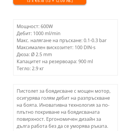
13 x €6.18 (13 x 12.09 лв.)
CT31014
,
600W
Мощност: 600W
Дебит: 1000 ml/min
Макс. налягане на пръскане: 0.1-0.3 bar
Максимален вискозитет: 100 DIN-s
Дюза: Ø 2.5 mm
Капацитет на резервоара: 900 ml
Тегло: 2.9 кг
Пистолет за боядисване с мощен мотор,
осигурява голям дебит на разпръскване
на боята. Иновативна технология за по-
плътно покриване на боядисваната
повирхност. Ергономичен дизайн за
дълга работа без да се уморява ръката.