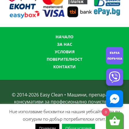
НАЧАЛО
ЗА НАС
УСЛОВИЯ
БЪРЗА
ПОВЕРИТЕЛНОСТ
ПОРЪЧКА
КОНТАКТИ
© 2014-
2026
Easy Clean • Машини, препарати и
консумативи за професионално почистване
Нue използвамe бисквитки на нашия уебсайт, за да ви
0
осигурим по-добър потребителски опит.
Приемам
Общи условия