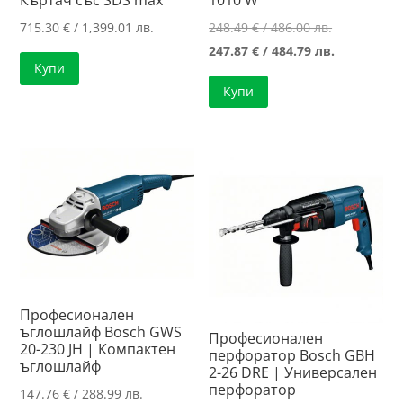
Къртач със SDS max
1010 W
Original
715.30
€
/ 1,399.01 лв.
248.49
€
/ 486.00 лв.
price
Текущата
247.87
€
/ 484.79 лв.
Купи
was:
цена
Купи
248.49 €
е:
/
247.87 €
486.00 лв..
/
484.79 лв..
Професионален
ъглошлайф Bosch GWS
Професионален
20-230 JH | Компактен
перфоратор Bosch GBH
ъглошлайф
2-26 DRE | Универсален
перфоратор
147.76
€
/ 288.99 лв.