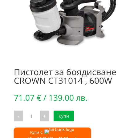
Пистолет за боядисване
CROWN CT31014 , 600W
71.07
€
/ 139.00 лв.
количество
-
+
Купи
за
Пистолет
за
боядисване
Купи с
CROWN