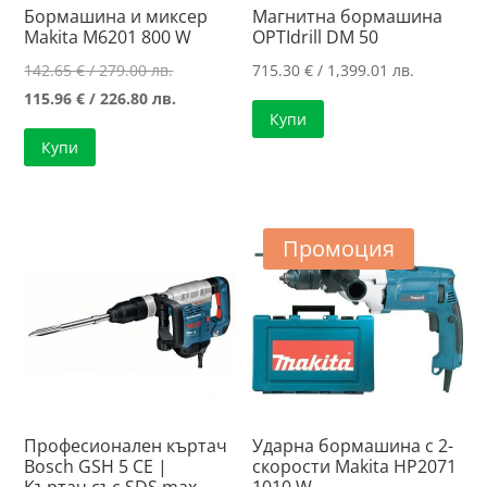
Бормашина и миксер
Магнитна бормашина
Makita M6201 800 W
OPTIdrill DM 50
Original
142.65
€
/ 279.00 лв.
715.30
€
/ 1,399.01 лв.
price
Текущата
115.96
€
/ 226.80 лв.
Купи
was:
цена
Купи
142.65 €
е:
/
115.96 €
279.00 лв..
/
226.80 лв..
Промоция
Професионален къртач
Ударна бормашина с 2-
Bosch GSH 5 CE |
скорости Makita HP2071