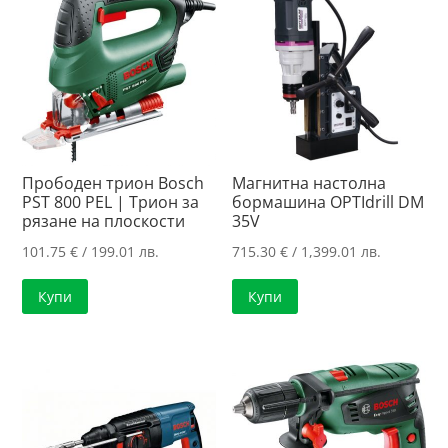
Прободен трион Bosch
Магнитна настолна
PST 800 PEL | Трион за
бормашина OPTIdrill DM
рязане на плоскости
35V
101.75
€
/ 199.01 лв.
715.30
€
/ 1,399.01 лв.
Купи
Купи