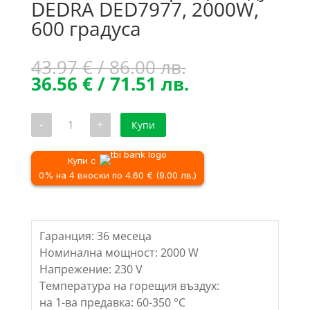
DEDRA DED7977, 2000W,
600 градуса
Original
43.97
€
/ 86.00 лв.
price
Текущата
36.56
€
/ 71.51 лв.
was:
цена
43.97 €
е:
количество
-
+
Купи
/
36.56 €
за
Пистолет
86.00 лв..
/
за
71.51 лв..
горещ
Купи с
въздух
0% на 4 вноски по 4.60 € (9.00 лв.)
DEDRA
DED7977,
2000W,
600
градуса
Гаранция: 36 месеца
Номинална мощност: 2000 W
Напрежение: 230 V
Температура на горещия въздух:
на 1-ва предавка: 60-350 °C