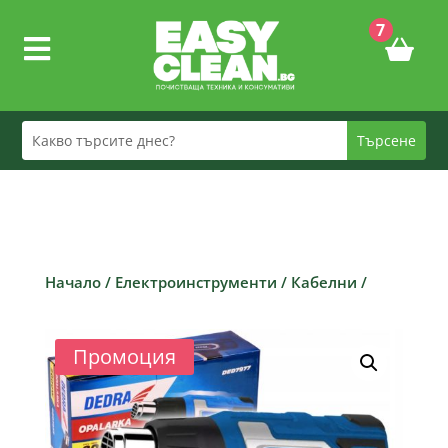
7

Начало
/
Електроинструменти
/
Кабелни
/
Промоция