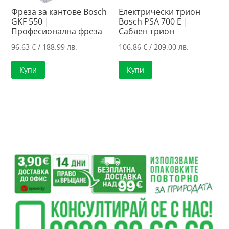
Фреза за кантове Bosch
Електрически трион
GKF 550 |
Bosch PSA 700 E |
Професионална фреза
Саблен трион
96.63
€
/ 188.99 лв.
106.86
€
/ 209.00 лв.
Купи
Купи