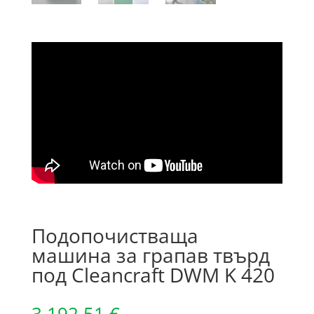
Подопочистваща
машина за грапав твърд
под Cleancraft DWM K 420
3,192.51
€