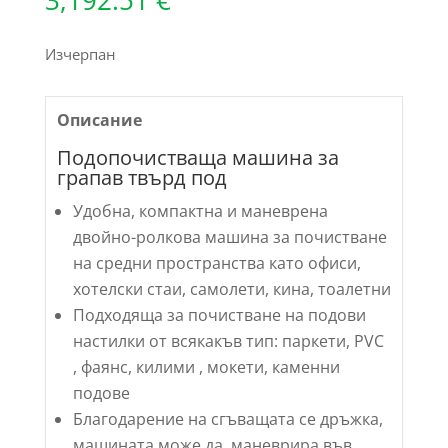
Изчерпан
Описание
Подопочистваща машина за
грапав твърд под
Удобна, компактна и маневрена
двойно-ролкова машина за почистване
на средни пространства като офиси,
хотелски стаи, самолети, кина, тоалетни
Подходяща за почистване на подови
настилки от всякакъв тип: паркети, PVC
, фаянс, килими , мокети, каменни
подове
Благодарение на сгъващата се дръжка,
машината може да маневрира във