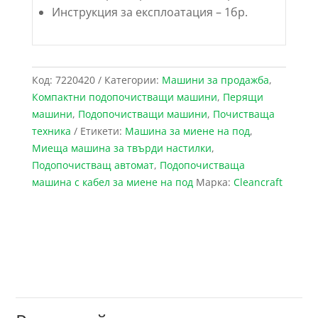
Инструкция за експлоатация – 1бр.
Код:
7220420
Категории:
Maшини за продажба
,
Компактни подопочистващи машини
,
Перящи
машини
,
Подопочистващи машини
,
Почистваща
техника
Етикети:
Машина за миене на под
,
Миеща машина за твърди настилки
,
Подопочистващ автомат
,
Подопочистваща
машина с кабел за миене на под
Марка:
Cleancraft