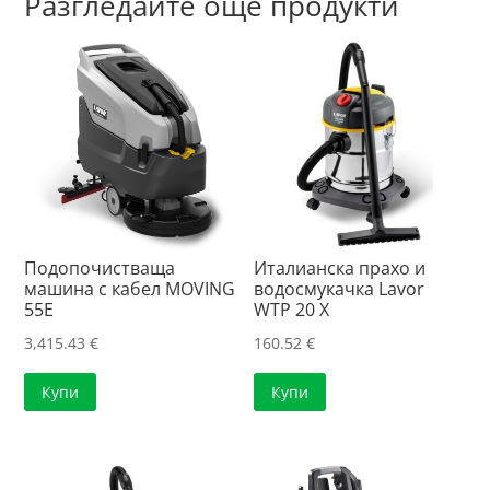
Разгледайте още продукти
Подопочистваща
Италианска прахо и
машина с кабел MOVING
водосмукачка Lavor
55E
WTP 20 X
3,415.43
€
160.52
€
Купи
Купи