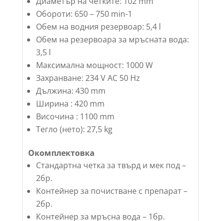
Диаметър на четките: 102 mm
Обороти: 650 – 750 min-1
Обем на водния резервоар: 5,4 l
Обем на резервоара за мръсната вода:
3,5 l
Максимална мощност: 1000 W
Захранване: 234 V АC 50 Hz
Дължина: 430 mm
Ширина : 420 mm
Височина : 1100 mm
Тегло (нето): 27,5 kg
Окомплектовка
Стандартна четка за твърд и мек под –
2бр.
Контейнер за почистване с препарат –
2бр.
Контейнер за мръсна вода – 1бр.