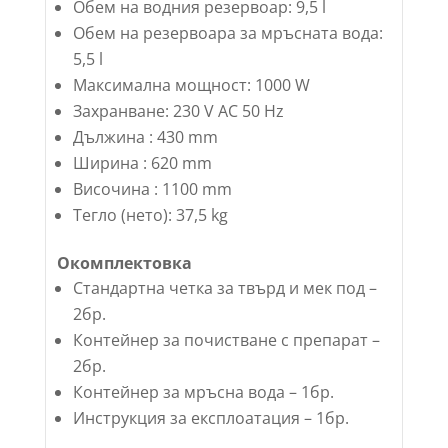
Обем на водния резервоар: 9,5 l
Обем на резервоара за мръсната вода:
5,5 l
Максимална мощност: 1000 W
Захранване: 230 V АC 50 Hz
Дължина : 430 mm
Ширина : 620 mm
Височина : 1100 mm
Тегло (нето): 37,5 kg
Окомплектовка
Стандартна четка за твърд и мек под –
2бр.
Контейнер за почистване с препарат –
2бр.
Контейнер за мръсна вода – 1бр.
Инструкция за експлоатация – 1бр.