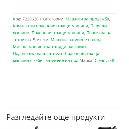
Код:
7220620
Категории:
Maшини за продажба
,
Компактни подопочистващи машини
,
Перящи
машини
,
Подопочистващи машини
,
Почистваща
техника
Етикети:
Машина за миене на под
,
Миеща машина за твърди настилки
,
Подопочистващ автомат
,
Подопочистваща
машина с кабел за миене на под
Марка:
Cleancraft
Разгледайте още продукти