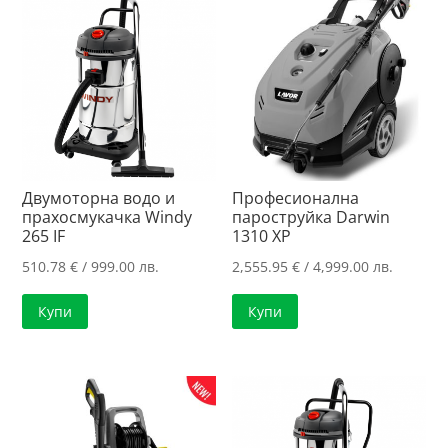
Двумоторна водо и
Професионална
прахосмукачка Windy
пароструйка Darwin
265 IF
1310 XP
510.78
€
/ 999.00 лв.
2,555.95
€
/ 4,999.00 лв.
Купи
Купи