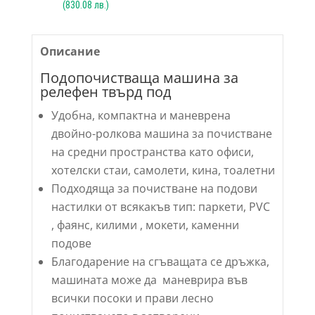
(
830.08
лв.)
Описание
Подопочистваща машина за
релефен твърд под
Удобна, компактна и маневрена
двойно-ролкова машина за почистване
на средни пространства като офиси,
хотелски стаи, самолети, кина, тоалетни
Подходяща за почистване на подови
настилки от всякакъв тип: паркети, PVC
, фаянс, килими , мокети, каменни
подове
Благодарение на сгъващата се дръжка,
машината може да маневрира във
всички посоки и прави лесно