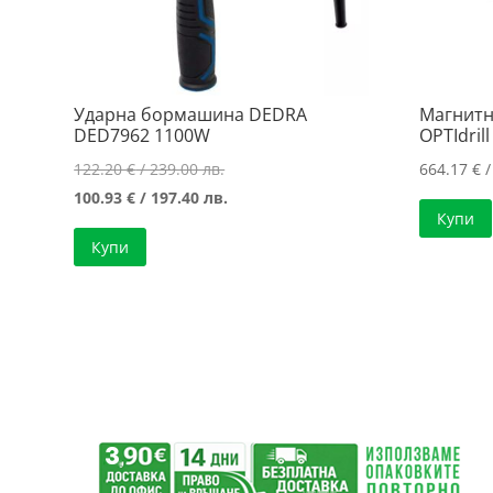
Ударна бормашина DEDRA
Магнитн
DED7962 1100W
OPTIdril
Original
122.20
€
/ 239.00 лв.
664.17
€
/
price
Текущата
100.93
€
/ 197.40 лв.
Купи
was:
цена
Купи
122.20 €
е:
/
100.93 €
239.00 лв..
/
197.40 лв..