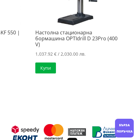
KF 550 |
Настолна стационарна
бормашина OPTIdrill D 23Pro (400
V)
1,037.92
€
/ 2,030.00 лв.
Купи
БЪРЗА
ПОРЪЧКА