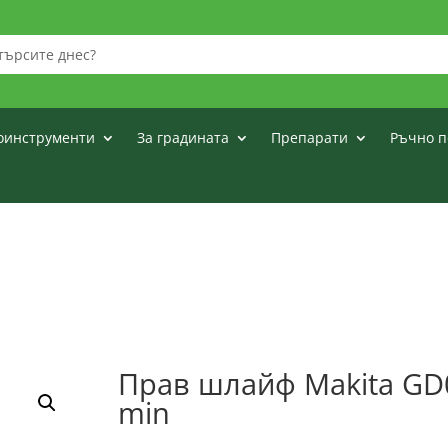
оинструменти
За градината
Препарати
Ръчно п
Прав шлайф Makita GD
min