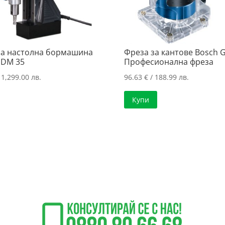
а настолна бормашина
Фреза за кантове Bosch G
l DM 35
Професионална фреза
 1,299.00 лв.
96.63
€
/ 188.99 лв.
Купи