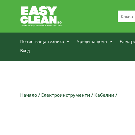
Почистваща техника
Уреди за дома
Електр
Вход
Начало
/
Електроинструменти
/
Кабелни
/