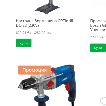
Настолна бормашина OPTIdrill
Професи
DQ 22 (230V)
Bosch G
Универс
629.91
€
/ 1,232.00 лв.
224.46
€
/
Купи
Купи
Промоция