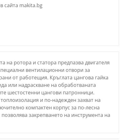
в сайта makita.bg
а на ротора и статора предпазва двигателя
 Специални вентилационни отвори за
рани от работещия. Кръглата цангова гайка
еда или надраскване на обработваната
ите шестостенни цангови патронници.
топлоизолация и по-надежден захват на
лючително компактен корпус за по-лесна
 позволява закрепването на инструмента на