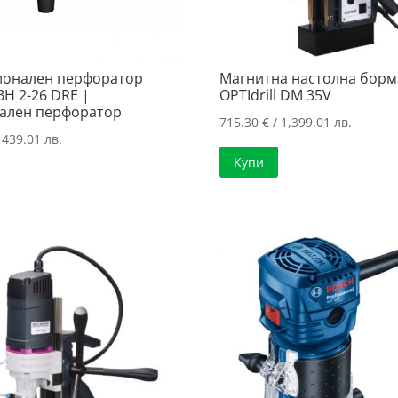
онален перфоратор
Магнитна настолна бор
BH 2-26 DRE |
OPTIdrill DM 35V
ален перфоратор
715.30
€
/ 1,399.01 лв.
 439.01 лв.
Купи