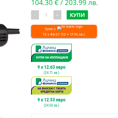
104.30
€
/ 203.99 лв.
количество
КУПИ
-
+
за
Прав
шлайф
Makita
Купи с
GD0602,
13 x €9.07 (13 x 17.74 лв.)
400W,
6
mm,
25000
min
9
x
12.63
евро
(
24.71
лв.)
9
x
12.53
евро
(
24.50
лв.)