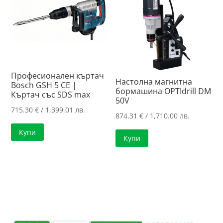
Професионален къртач
Настолна магнитна
Bosch GSH 5 CE |
бормашина OPTIdrill DM
Къртач със SDS max
50V
715.30
€
/ 1,399.01 лв.
874.31
€
/ 1,710.00 лв.
Купи
Купи