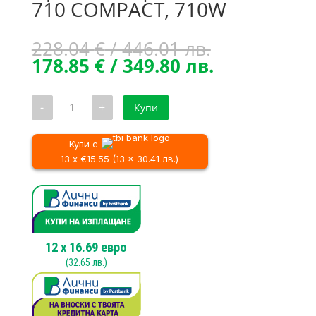
710 COMPACT, 710W
Original
228.04
€
/ 446.01 лв.
price
Текущата
178.85
€
/ 349.80 лв.
was:
цена
228.04 €
е:
количество
-
+
Купи
/
178.85 €
за
Прав
446.01 лв..
/
шлайф
349.80 лв..
METABO
Купи с
GE
13 x €15.55 (13 x 30.41 лв.)
710
COMPACT,
710W
12
x
16.69
евро
(
32.65
лв.)