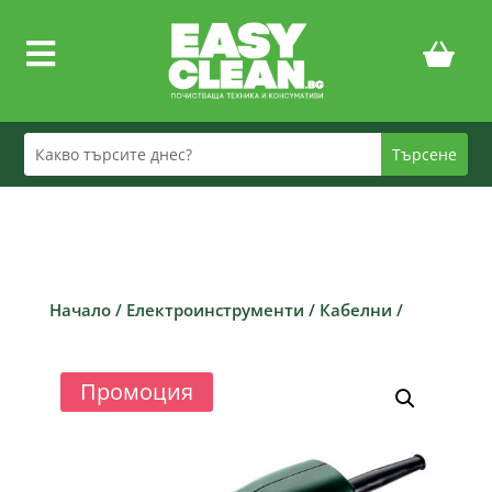

Начало
/
Електроинструменти
/
Кабелни
/
Промоция