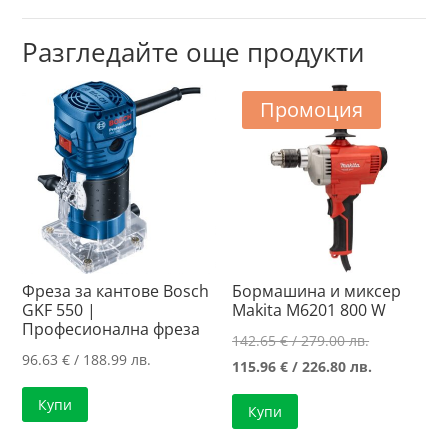
Разгледайте още продукти
Промоция
Фреза за кантове Bosch
Бормашина и миксер
GKF 550 |
Makita M6201 800 W
Професионална фреза
Original
142.65
€
/ 279.00 лв.
96.63
€
/ 188.99 лв.
price
Текущата
115.96
€
/ 226.80 лв.
was:
цена
Купи
Купи
142.65 €
е:
/
115.96 €