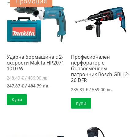
Промоция
Ударна бормашина с 2-
Професионален
скорости Makita HP2071
перфоратор с
1010 W
бързосменяем
патронник Bosch GBH 2-
Original
248.49
€
/ 486.00 лв.
26 DFR
price
Текущата
247.87
€
/ 484.79 лв.
285.81
€
/ 559.00 лв.
was:
цена
Купи
248.49 €
е:
Купи
/
247.87 €
486.00 лв..
/
484.79 лв..