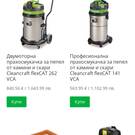
Двумоторна
Професионална
прахосмукачка за пепел
прахосмукачка за пепел
от камини и скари
от камини и скари
Cleancraft flexCAT 262
Cleancraft flexCAT 141
VCA
VCA
840.56
€
/ 1,643.99 лв.
563.95
€
/ 1,102.99 лв.
Купи
Купи