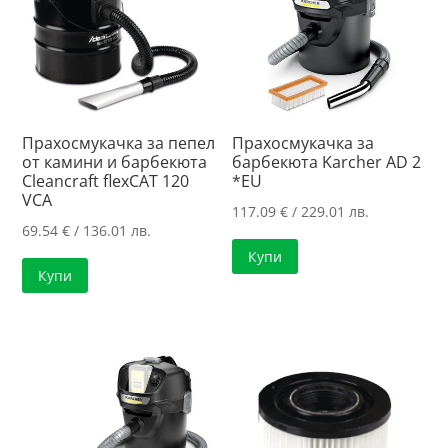
Прахосмукачка за пепел
Прахосмукачка за
от камини и барбекюта
барбекюта Karcher AD 2
Cleancraft flexCAT 120
*EU
VCA
117.09
€
/ 229.01 лв.
69.54
€
/ 136.01 лв.
Купи
Купи