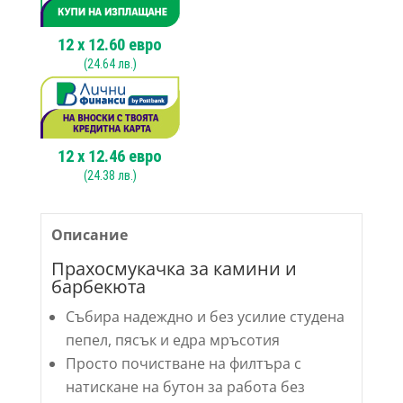
VCA
12
x
12.60
евро
(
24.64
лв.)
12
x
12.46
евро
(
24.38
лв.)
Описание
Прахосмукачка за камини и
барбекюта
Събира надеждно и без усилие студена
пепел, пясък и едра мръсотия
Просто почистване на филтъра с
натискане на бутон за работа без