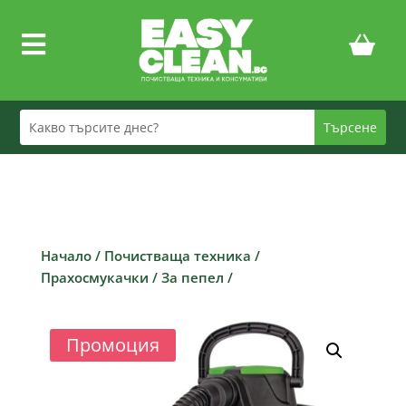

Начало
/
Почистваща техника
/
Прахосмукачки
/
За пепел
/
Промоция