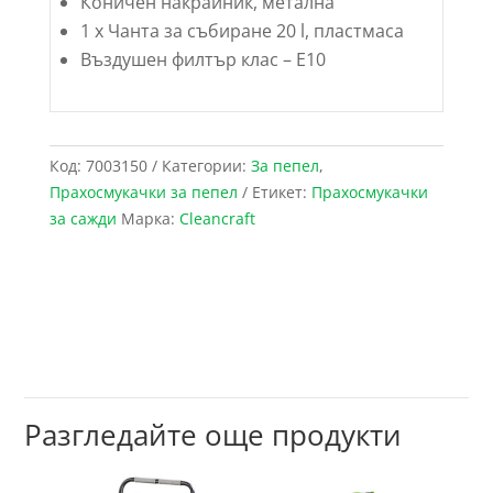
Коничен накрайник, метална
1 x Чанта за събиране 20 l, пластмаса
Въздушен филтър клас – E10
Код:
7003150
Категории:
За пепел
,
Прахосмукачки за пепел
Етикет:
Прахосмукачки
за сажди
Марка:
Cleancraft
Разгледайте още продукти