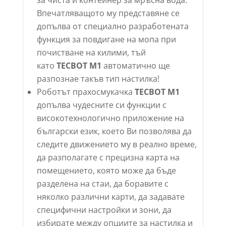
за чиста и контейнер за мръсна вода.
Впечатляващото му представяне се
допълва от специално разработената
функция за повдигане на мопа при
почистване на килими, тъй
като
TECBOT M1
автоматично ще
разпознае такъв тип настилка!
Роботът прахосмукачка
TECBOT M1
допълва чудесните си функции с
високотехнологично приложение на
български език, което Ви позволява да
следите движението му в реално време,
да разполагате с прецизна карта на
помещението, която може да бъде
разделена на стаи, да боравите с
няколко различни карти, да задавате
специфични настройки и зони, да
избирате между опциите за настилка и