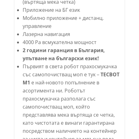
(въртяща мека четка)
Приложение на БГ език
Мобилно приложение + дистанц.
управление
Лазерна навигация
4000 Pa всмукателна мощност
2 години гаранция в България,
упътване на български език!
Първият в света робот прахосмукачка
със самопочистващ моп е тук –
TECBOT
M1
e най-новото попълнение в
асортимента ни. Роботът
прахосмукачка разполага със
самопочистващ моп, който
представлява мека въртяща се четка,
като чистотата е винаги гарантирана
посредством наличието на контейнер