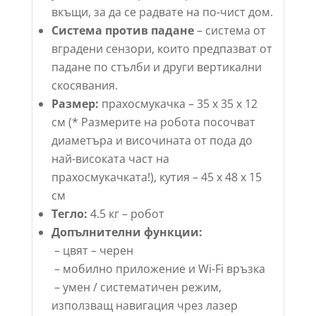
вкъщи, за да се радвате на по-чист дом.
Система против падане
– система от
вградени сензори, които предпазват от
падане по стълби и други вертикални
скосявания.
Размер:
прахосмукачка – 35 х 35 х 12
см (* Размерите на робота посочват
диаметъра и височината от пода до
най-високата част на
прахосмукачката!), кутия – 45 х 48 х 15
см
Тегло:
4.5 кг – робот
Допълнителни функции:
– цвят – черен
– мобилно приложение и Wi-Fi връзка
– умен / систематичен режим,
използващ навигация чрез лазер