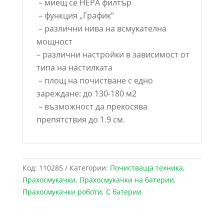
– миещ се HEPA филтър
– функция „График“
– различни нива на всмукателна
мощност
– различни настройки в зависимост от
типа на настилката
– площ на почистване с едно
зареждане: до 130-180 м2
– възможност да прекосява
препятствия до 1.9 см.
Код:
110285
Категории:
Почистваща техника
,
Прахосмукачки
,
Прахосмукачки на батерии
,
Прахосмукачки роботи
,
С батерии