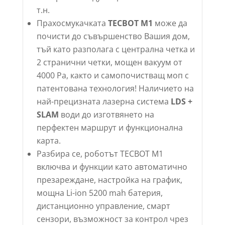
т.н.
Прахосмукачката
TECBOT M1
може да
почисти до съвършенство Вашия дом,
тъй като разполага с централна четка и
2 странични четки, мощен вакуум от
4000 Pa, както и самопочистващ моп с
патентована технология! Наличието на
най-прецизната лазерна система
LDS +
SLAM
води до изготвянето на
перфектен маршрут и функционална
карта.
Разбира се, роботът TECBOT M1
включва и функции като автоматично
презареждане, настройка на график,
мощна Li-ion 5200 mah батерия,
дистанционно управление, смарт
сензори, възможност за контрол чрез