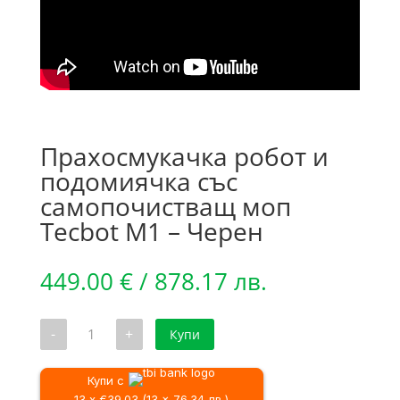
Прахосмукачка робот и
подомиячка със
самопочистващ моп
Tecbot M1 – Черен
449.00
€
/ 878.17 лв.
количество
-
+
Купи
за
Прахосмукачка
робот
и
Купи с
подомиячка
13 x €39.03 (13 x 76.34 лв.)