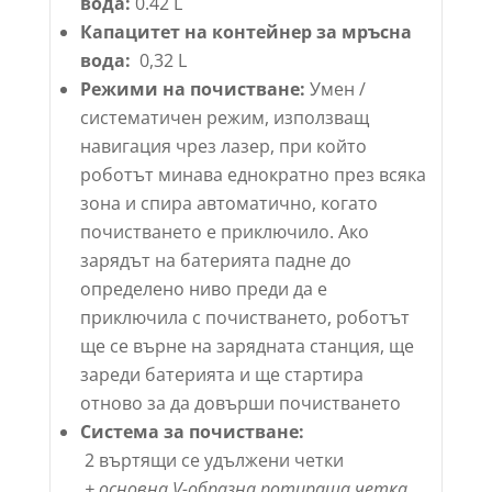
вода:
0.42 L
Капацитет на контейнер за мръсна
вода:
0,32 L
Режими на почистване:
Умен /
систематичен режим, използващ
навигация чрез лазер, при който
роботът минава еднократно през всяка
зона и спира автоматично, когато
почистването е приключило. Ако
зарядът на батерията падне до
определено ниво преди да е
приключила с почистването, роботът
ще се върне на зарядната станция, ще
зареди батерията и ще стартира
отново за да довърши почистването
Система за почистване:
2 въртящи се удължени четки
+ основна V-образна ротираща четка