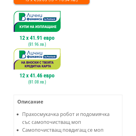
със
самопочистващ
моп
Tecbot
M1
-
Черен
12
x
41.91
евро
(
81.96
лв.)
12
x
41.46
евро
(
81.08
лв.)
Описание
Прахосмукачка робот и подомиячка
със самопочистващ моп
Самопочистващ повдигащ се моп