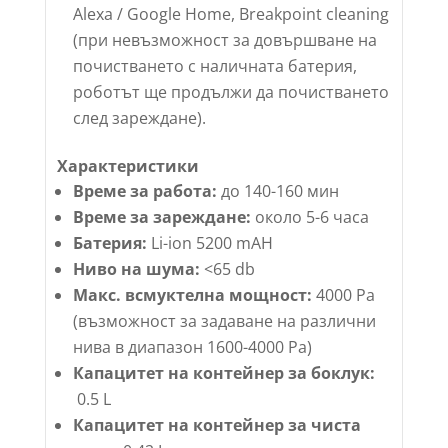
Alexa / Google Home, Breakpoint cleaning
(при невъзможност за довършване на
почистването с наличната батерия,
роботът ще продължи да почистването
след зареждане).
Характеристики
Време за работа:
до 140-160 мин
Време за зареждане:
около 5-6 часа
Батерия:
Li-ion 5200 mAH
Н
иво на шума:
<65 db
Макс. всмуктелна мощност:
4000 Pa
(възможност за задаване на различни
нива в диапазон 1600-4000 Pa)
Капацитет на контейнер за боклук:
0.5 L
Капацитет на контейнер за чиста