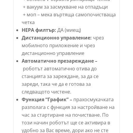
+ вакуум за засмукване на отпадъци
+ моп – мека въртяща самопочистваща
четка
HEPA филтър:
ДА (миещ)
Дистанционно управление:
чрез
мобилното приложение и чрез
дистанционно управление
Автоматично презареждане
–
роботът автоматично отива до
станцията за зареждане, за да се
зареди, така че да е готова за
следващото чистене.
Функция “График”
–
прахосмукачката
разполага с функция за настройване на
час за стартиране на почистване. По
този начин роботът ще се активира в
удобно за Вас време, дори ако не сте