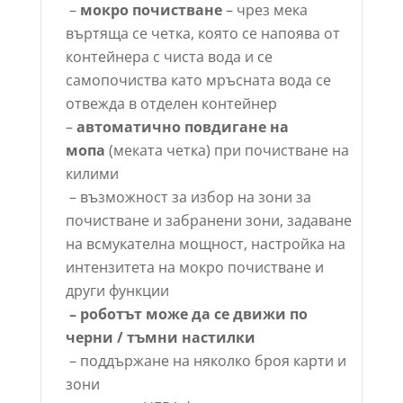
–
мокро почистване
– чрез мека
въртяща се четка, която се напоява от
контейнера с чиста вода и се
самопочиства като мръсната вода се
отвежда в отделен контейнер
–
автоматично повдигане на
мопа
(меката четка) при почистване на
килими
– възможност за избор на зони за
почистване и забранени зони, задаване
на всмукателна мощност, настройка на
интензитета на мокро почистване и
други функции
– роботът може да се движи по
черни / тъмни настилки
– поддържане на няколко броя карти и
зони