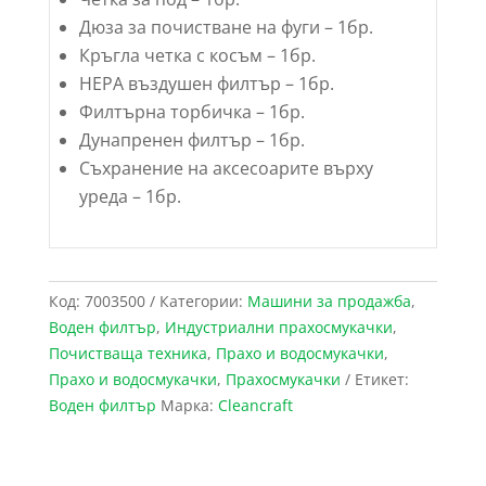
Дюза за почистване на фуги – 1бр.
Кръгла четка с косъм – 1бр.
HEPA въздушен филтър – 1бр.
Филтърна торбичка – 1бр.
Дунапренен филтър – 1бр.
Съхранение на аксесоарите върху
уреда – 1бр.
Код:
7003500
Категории:
Maшини за продажба
,
Воден филтър
,
Индустриални прахосмукачки
,
Почистваща техника
,
Прахо и водосмукачки
,
Прахо и водосмукачки
,
Прахосмукачки
Етикет:
Воден филтър
Марка:
Cleancraft