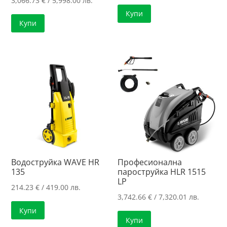
3,066.73
€
/ 5,998.00 лв.
Купи
Купи
Водоструйка WAVE HR
Професионална
135
пароструйка HLR 1515
LP
214.23
€
/ 419.00 лв.
3,742.66
€
/ 7,320.01 лв.
Купи
Купи