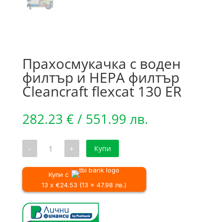
Прахосмукачка с воден
филтър и HEPA филтър
Cleancraft flexcat 130 ER
282.23
€
/ 551.99 лв.
количество
-
+
Купи
за
Прахосмукачка
с
воден
Купи с
филтър
13 x €24.53 (13 x 47.98 лв.)
и
HEPA
филтър
Cleancraft