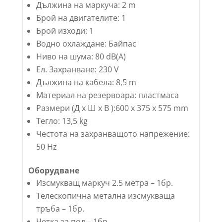
Дължина на маркуча: 2 m
Брой на двигателите: 1
Брой изходи: 1
Водно охлаждане: Байпас
Ниво на шума: 80 dB(A)
Ел. Захранване: 230 V
Дължина на кабела: 8,5 m
Материал на резервоара: пластмаса
Размери (Д х Ш х В ):600 x 375 x 575 mm
Тегло: 13,5 kg
Честота на захранващото напрежение:
50 Hz
Оборудване
Изсмукващ маркуч 2.5 метра – 1бр.
Телескопична метална изсмукваща
тръба – 1бр.
Четка за под – 1бр.