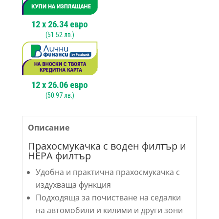
flexcat
130
ER
12
x
26.34
евро
(
51.52
лв.)
12
x
26.06
евро
(
50.97
лв.)
Описание
Прахосмукачка с воден филтър и
HEPA филтър
Удобна и практична прахосмукачка с
издухваща функция
Подходяща за почистване на седалки
на автомобили и килими и други зони