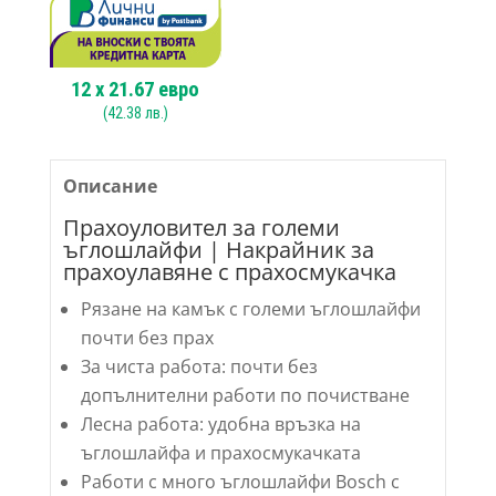
12
x
21.67
евро
(
42.38
лв.)
Описание
Прахоуловител за големи
ъглошлайфи | Накрайник за
прахоулавяне с прахосмукачка
Рязане на камък с големи ъглошлайфи
почти без прах
За чиста работа: почти без
допълнителни работи по почистване
Лесна работа: удобна връзка на
ъглошлайфа и прахосмукачката
Работи с много ъглошлайфи Bosch с