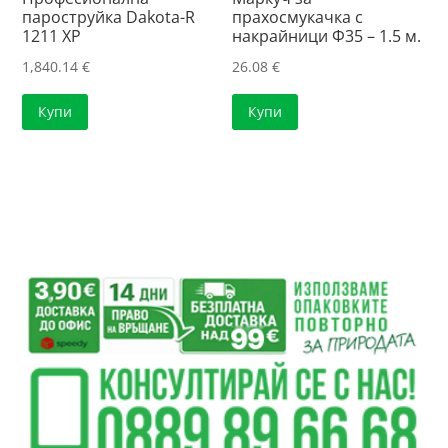
пароструйка Dakota-R
прахосмукачка с
1211 XP
накрайници Ф35 – 1.5 м.
1,840.14
€
26.08
€
Купи
Купи