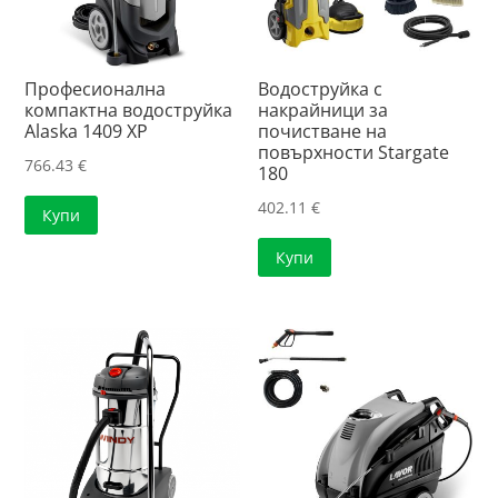
Професионална
Водоструйка с
компактна водоструйка
накрайници за
Alaska 1409 XP
почистване на
повърхности Stargate
766.43
€
180
402.11
€
Купи
Купи