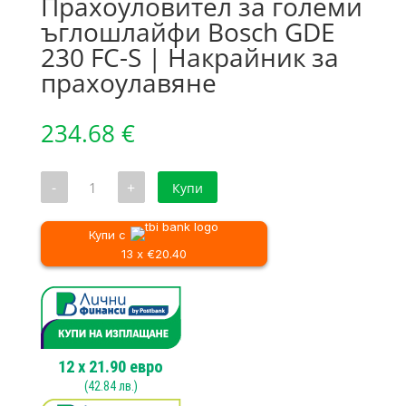
Прахоуловител за големи
ъглошлайфи Bosch GDE
230 FC-S | Накрайник за
прахоулавяне
234.68
€
количество
-
+
Купи
за
Прахоуловител
за
големи
Купи с
ъглошлайфи
13 x €20.40
Bosch
GDE
230
FC-
S
|
Накрайник
за
12
x
21.90
евро
прахоулавяне
(
42.84
лв.)