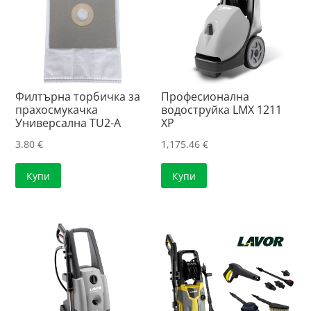
Филтърна торбичка за
Професионална
прахосмукачка
водоструйка LMX 1211
Универсална TU2-A
XP
3.80
€
1,175.46
€
Купи
Купи