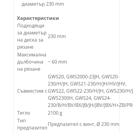
диаметър 230 mm
Характеристики
Подходящи
за диаметър
230 mm
на диска за
рязане
Максимална
дълбочина
~ 60 mm
на рязане
GWS20, GWS2000-23JH, GWS20-
230/H/JH, GWS21-230/H/JH/HV/JHV,
Съвместим с
GWS22, GWS22-230/H/JH, GWS230/H/J
GWS2300H, GWS24, GWS24-
230/B/H/BV/BX/JB/JH/JBV/JBX/H+ZB/PR
Тегло
2100 g
Тип
Предпазител с винт, Ø 230 mm
предпазител