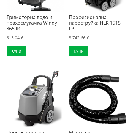
Тримоторна водо и
Професионална
прахосмукачка Windy
пароструйка HLR 1515
365 IR
LP
613.04
€
3,742.66
€
Купи
Купи
Професионална
Маркуч за