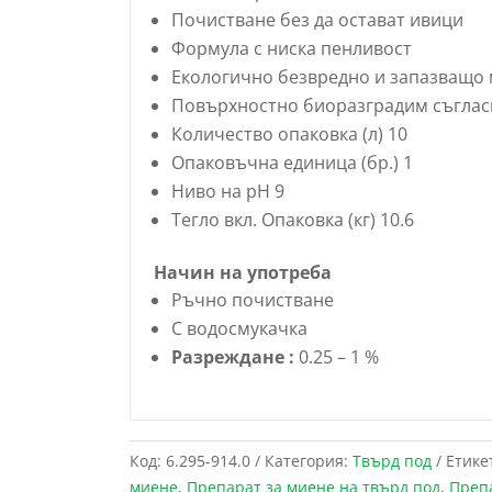
Почистване без да остават ивици
Формула с ниска пенливост
Екологично безвредно и запазващо
Повърхностно биоразградим съгла
Количество опаковка (л) 10
Опаковъчна единица (бр.) 1
Ниво на pH 9
Тегло вкл. Опаковка (кг) 10.6
Начин на употреба
Ръчно почистване
С водосмукачка
Разреждане :
0.25 – 1 %
Код:
6.295-914.0
Категория:
Твърд под
Етике
миене
,
Препарат за миене на твърд под
,
Преп