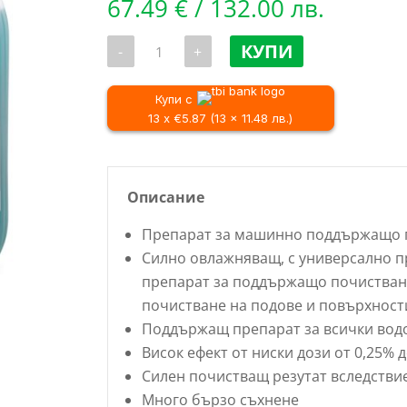
67.49
€
/ 132.00 лв.
количество
КУПИ
-
+
за
Препарат
за
машинно
Купи с
поддържащо
13 x €5.87 (13 x 11.48 лв.)
почистване
на
твърд
под
RM
Описание
756
-
10
Препарат за машинно поддържащо п
литра
Силно овлажняващ, с универсално 
препарат за поддържащо почистване
почистване на подове и повърхности
Поддържащ препарат за всички вод
Висок ефект от ниски дози от 0,25% 
Силен почистващ резутат вследстви
Много бързо съхнене