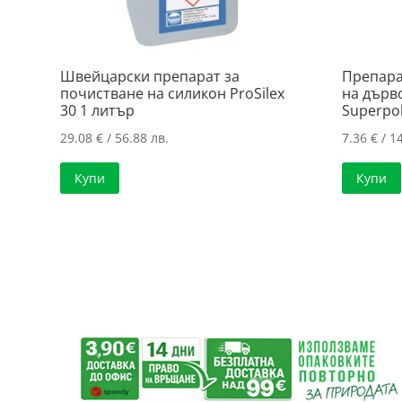
Швейцарски препарат за
Препара
почистване на силикон ProSilex
на дърв
30 1 литър
Superpol
29.08
€
/ 56.88 лв.
7.36
€
/ 14
Купи
Купи