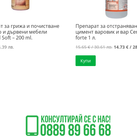
т за грижа и почистване
Препарат за отстраняван
о и дървени мебели
цимент варовик и вар C
 Soft – 200 ml.
forte 1 л.
Original
.39 лв.
15.65
€
/ 30.61 лв.
14.73
€
/ 28
price
Купи
was:
15.65 €
/
30.61 лв..