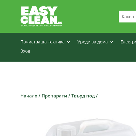
Почистваща техника
Уреди за дома
Електр
Вход
Начало
/
Препарати
/
Твърд под
/