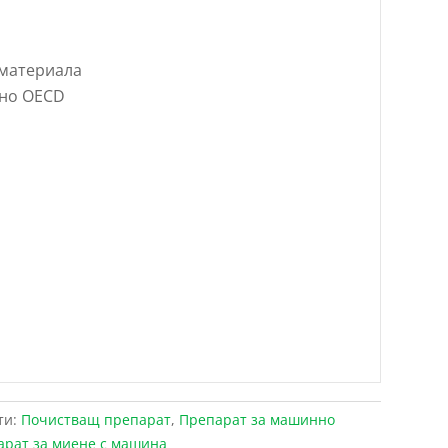
 материала
сно OECD
ти:
Почистващ препарат
,
Препарат за машинно
арат за миене с машина