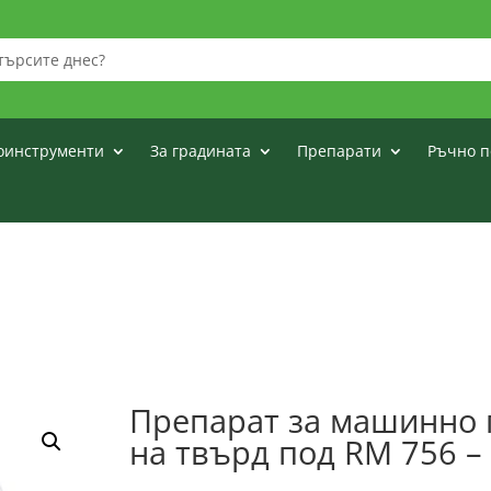
оинструменти
За градината
Препарати
Ръчно п
Препарат за машинно
на твърд под RM 756 –