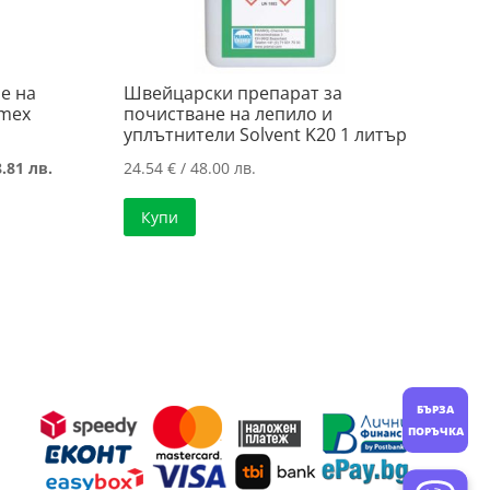
е на
Швейцарски препарат за
emex
почистване на лепило и
уплътнители Solvent K20 1 литър
Текущата
.81 лв.
24.54
€
/ 48.00 лв.
цена
Купи
е:
14.73 €
/
28.81 лв..
БЪРЗА
ПОРЪЧКА