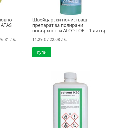
новно
Швейцарски почистващ
 ATAS
препарат за полирани
повърхности ALCO TOP – 1 литър
Price
76.81 лв.
11.29
€
/ 22.08 лв.
range:
Купи
17.42 €
/
34.07 лв.
through
39.27 €
/
76.81 лв.