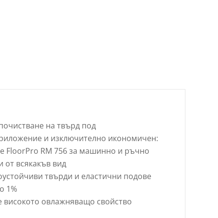
очистване на твърд под
приложение и изключително икономичен:
 FloorPro RM 756 за машинно и ръчно
 от всякакъв вид
оустойчиви твърди и еластични подове
до 1%
е високото овлажняващо свойство