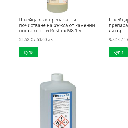
Швейцарски препарат за
Швейца
почистване на ръжда от каменни
препарат
повърхности Rost-ex M8 1 л.
литър
32.52
€
/ 63.60 лв.
9.82
€
/ 19
Купи
Купи