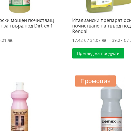
рски мощен почистващ
Италиански препарат ос
 за твърд под Dirt-ex 1
почистване на твърд под
Rendal
.21 лв.
17.42
€
/ 34.07 лв.
–
39.27
€
/ 
Преглед на продукти
Промоция