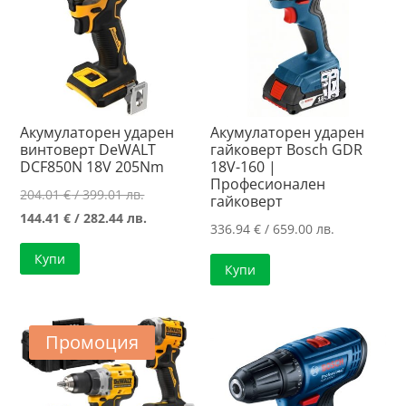
Акумулаторен ударен
Акумулаторен ударен
винтоверт DeWALT
гайковерт Bosch GDR
DCF850N 18V 205Nm
18V-160 |
Професионален
Original
204.01
€
/ 399.01 лв.
гайковерт
price
Текущата
144.41
€
/ 282.44 лв.
336.94
€
/ 659.00 лв.
was:
цена
Купи
204.01 €
е:
Купи
/
144.41 €
399.01 лв..
/
282.44 лв..
Промоция