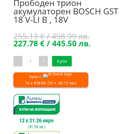
Прободен трион
акумулаторен BOSCH GST
18 V-LI B , 18V
Original
255.13
€
/ 498.99 лв.
price
Текущата
227.78
€
/ 445.50 лв.
was:
цена
255.13 €
е:
количество
-
+
Купи
/
227.78 €
за
Прободен
498.99 лв..
/
трион
445.50 лв..
акумулаторен
Купи с
BOSCH
13 x €19.80 (13 x 38.73 лв.)
GST
18
V-
LI
B
,
18V
12
x
21.26
евро
(
41.58
лв.)