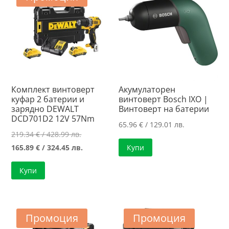
Комплект винтоверт
Акумулаторен
куфар 2 батерии и
винтоверт Bosch IXO |
зарядно DEWALT
Винтоверт на батерии
DCD701D2 12V 57Nm
65.96
€
/ 129.01 лв.
Original
219.34
€
/ 428.99 лв.
price
Текущата
165.89
€
/ 324.45 лв.
Купи
was:
цена
Купи
219.34 €
е:
/
165.89 €
428.99 лв..
/
324.45 лв..
Промоция
Промоция