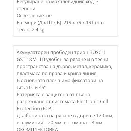
Регулиране на махаловидния ход: 3
степени
Осветление: не
Размери (Д х Ш х В): 219 х 79 х 191 mm
Тегло: 2.4 kg
Акумулаторен прободен трион BOSCH
GST 18 V-LI B удобен за рязане и в тесни
пространства на дърво, метал, керамика,
пластмаса по права и крива линия.
В основната плоча има фиксатори на
ъгъл 0° и 45°.
Батерията е защитена от пълно
разреждане от системата Electronic Cell
Protection (ECP).
Дълбочината на рязане в дърво е 120 мм,
в алуминий – 20 мм, в стомана – 8 мм.
ОКОМПЛЕКТОВКА