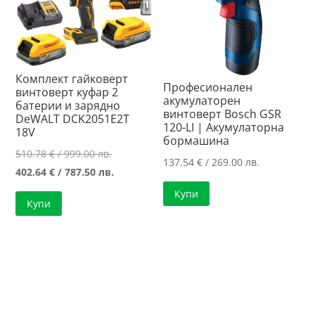
Комплект гайковерт
Професионален
винтоверт куфар 2
акумулаторен
батерии и зарядно
винтоверт Bosch GSR
DeWALT DCK2051E2T
120-LI | Акумулаторна
18V
бормашина
Original
510.78
€
/ 999.00 лв.
137.54
€
/ 269.00 лв.
price
Текущата
402.64
€
/ 787.50 лв.
was:
цена
Купи
Купи
510.78 €
е:
/
402.64 €
999.00 лв..
/
787.50 лв..