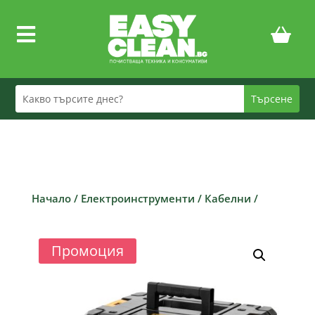

Начало
/
Електроинструменти
/
Кабелни
/
Промоция