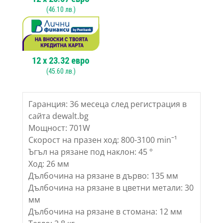
(
46.10
лв.)
12
x
23.32
евро
(
45.60
лв.)
Гаранция: 36 месеца след регистрация в
сайта dewalt.bg
Мощност: 701W
Скорост на празен ход: 800-3100 minˉ¹
Ъгъл на рязане под наклон: 45 °
Ход: 26 мм
Дълбочина на рязане в дърво: 135 мм
Дълбочина на рязане в цветни метали: 30
мм
Дълбочина на рязане в стомана: 12 мм