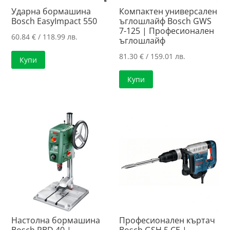
Ударна бормашина
Компактен универсален
Bosch EasyImpact 550
ъглошлайф Bosch GWS
7-125 | Професионален
60.84
€
/ 118.99 лв.
ъглошлайф
81.30
€
/ 159.01 лв.
Купи
Купи
Настолна бормашина
Професионален къртач