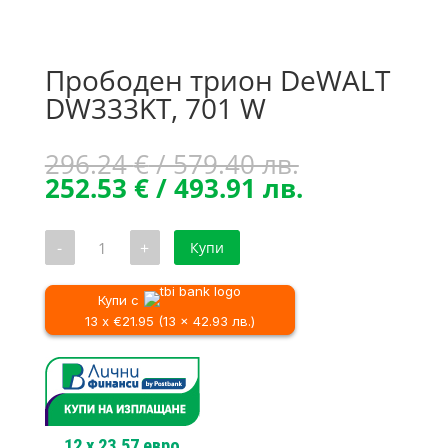
Прободен трион DeWALT
DW333KT, 701 W
Original
296.24
€
/ 579.40 лв.
price
Текущата
252.53
€
/ 493.91 лв.
was:
цена
296.24 €
е:
количество
-
+
Купи
/
252.53 €
за
Прободен
579.40 лв..
/
трион
493.91 лв..
DeWALT
Купи с
DW333KT,
13 x €21.95 (13 x 42.93 лв.)
701
W
12
x
23.57
евро