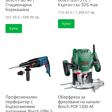
Bosch PBD 40 |
Bosch GSH 5 CE |
Стационарна
Къртач със SDS max
бормашина
715.30
€
/ 1,399.01 лв.
357.39
€
/ 698.99 лв.
Купи
Купи
Професионален
Оберфреза за
перфоратор с
фрезоване на канали
бързосменяем
Bosch POF 1200 AE
патронник Bosch GBH 2-