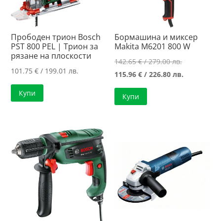
Прободен трион Bosch
Бормашина и миксер
PST 800 PEL | Трион за
Makita M6201 800 W
рязане на плоскости
Original
142.65
€
/ 279.00 лв.
101.75
€
/ 199.01 лв.
price
Текущата
115.96
€
/ 226.80 лв.
was:
цена
Купи
Купи
142.65 €
е:
/
115.96 €
279.00 лв..
/
226.80 лв..