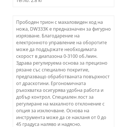
Тегло: 2.8 кг
Прободен трион с махаловиден ход на
ножа, DW333K е предназначен за фигурно
изрязване. Благодарение на
електронното управление на оборотите
може да поддържате необходимата
скорост в диапазона 0-3100 об./мин.
Здрава регулируема основа за прецизно
рязане със специално покритие,
предпазващо обработваната повърхност
от драскотини. Ергономичната
ръкохватка осигурява удобна работа и
добър контрол. Специален лост за
регулиране на махалното отклонение с
опция за изключване. Основа на
инструмента може да се накланя от 0 до
45 градуса наляво и надясно.