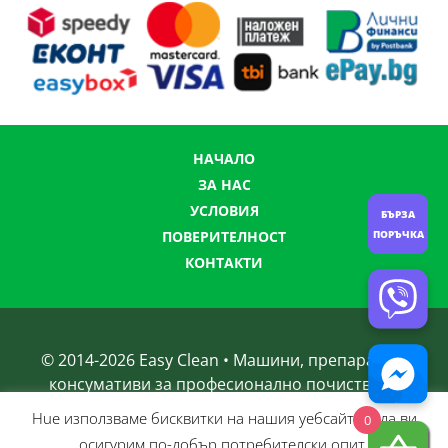
НАЧАЛО
ЗА НАС
УСЛОВИЯ
БЪРЗА
ПОВЕРИТЕЛНОСТ
ПОРЪЧКА
КОНТАКТИ
© 2014-
2026
Easy Clean • Машини, препарати и
консумативи за професионално почистване
Нue използвамe бисквитки на нашия уебсайт, за да ви
0
осигурим по-добър потребителски опит.