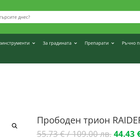
оинструменти
За градината
Препарати
Ръчно п
Прободен трион RAIDER
Origina
55.73
€
/ 109.00 лв.
44.43