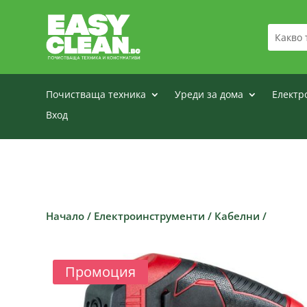
Почистваща техника
Уреди за дома
Електр
Вход
Начало
/
Електроинструменти
/
Кабелни
/
Промоция