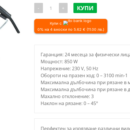
price
количество
was:
КУПИ
-
+
за
55.73 
Прободен
трион
/
RAIDER
Купи с
109.00 
RDP-
0% на 4 вноски по 5.62 € (11.00 лв.)
JS35,
850
W
Гаранция: 24 месеца за физически лиц
Мощност: 850 W
Напрежение: 230 V, 50 Hz
Обороти на празен ход: 0 – 3100 min-1
Максимална дълбочина при рязане в 
Максимална дълбочина при рязане в 
Махално отклонение: 3
Наклон на рязане: 0 – 45°
Перфектен за изрязване различни видо