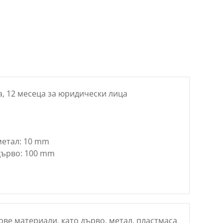
цена
е:
€
44.43 €
/
лв..
86.90 лв..
а, 12 месеца за юридически лица
метал: 10 mm
дърво: 100 mm
ве материали, като дърво, метал, пластмаса