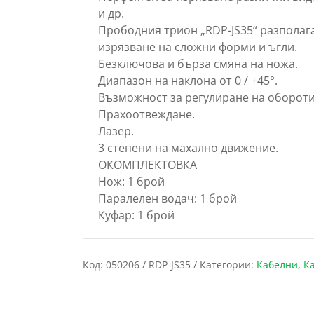
и др.
Прободния трион „RDP-JS35“ разполага
изрязване на сложни форми и ъгли.
Безключова и бърза смяна на ножа.
Диапазон на наклона от 0 / +45°.
Възможност за регулиране на обороти
Прахоотвеждане.
Лазер.
3 степени на махално движение.
ОКОМПЛЕКТОВКА
Нож: 1 брой
Паралелен водач: 1 брой
Куфар: 1 брой
Код:
050206 / RDP-JS35
Категории:
Кабелни
,
К