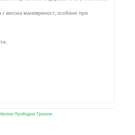
 с висока маневреност, особено при
те.
абелни Прободни Триони