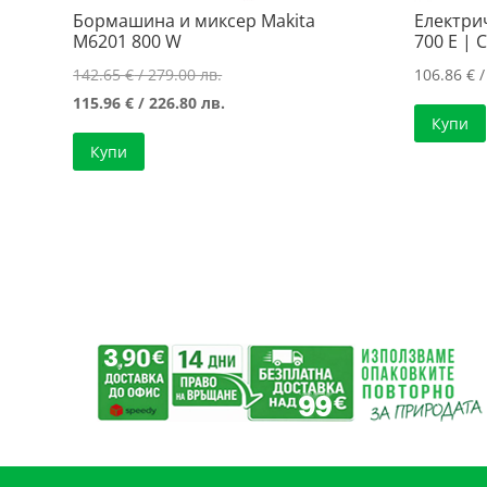
Бормашина и миксер Makita
Електри
M6201 800 W
700 E | 
Original
142.65
€
/ 279.00 лв.
106.86
€
/
price
Текущата
115.96
€
/ 226.80 лв.
Купи
was:
цена
Купи
142.65 €
е:
/
115.96 €
279.00 лв..
/
226.80 лв..