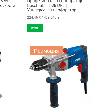
S 55 |
Професионален перфоратор
лоскости
Bosch GBH 2-26 DRE |
Универсален перфоратор
224.46
€
/ 439.01 лв.
Купи
Промоция