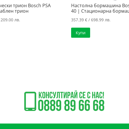
чески трион Bosch PSA
Настолна бормашина Bo
Саблен трион
40 | Стационарна борм
 209.00 лв.
357.39
€
/ 698.99 лв.
Купи