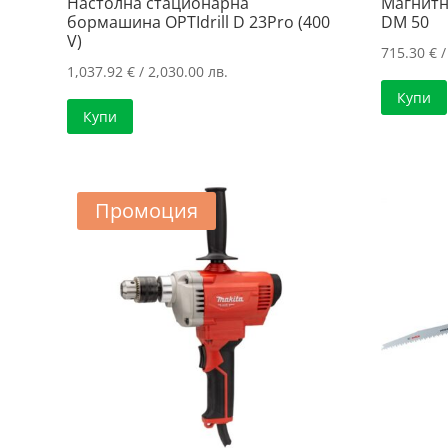
Настолна стационарна
Магнитн
бормашина OPTIdrill D 23Pro (400
DM 50
V)
715.30
€
/
1,037.92
€
/ 2,030.00 лв.
Купи
Купи
Промоция