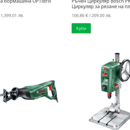
а бормашина OPTIdrill
Ръчен Циркуляр Bosch PK
Циркуляр за рязанe нa п
 1,399.01 лв.
106.86
€
/ 209.00 лв.
Купи