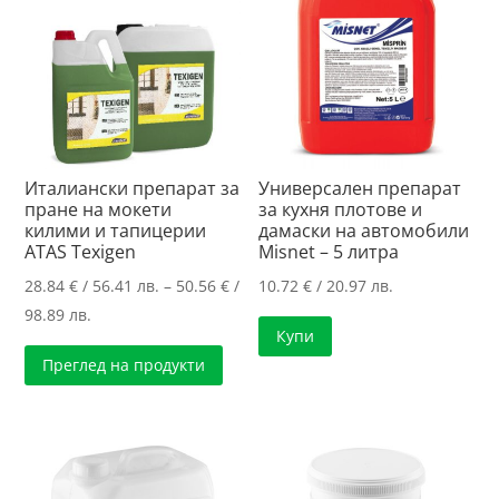
Италиански препарат за
Универсален препарат
пране на мокети
за кухня плотове и
килими и тапицерии
дамаски на автомобили
ATAS Texigen
Misnet – 5 литра
28.84
€
/ 56.41 лв.
–
50.56
€
/
10.72
€
/ 20.97 лв.
Price
98.89 лв.
Купи
range:
Преглед на продукти
28.84 €
/
56.41 лв.
through
50.56 €