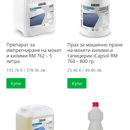
/
98.89 лв.
Препарат за
Прах за машинно пране
импрегниране на мокет
на мокети килими и
и килими RM 762 – 5
тапицерии iCapsol RM
литра
760 – 800 гр.
193.76
€
/ 378.96 лв.
25.46
€
/ 49.80 лв.
Купи
Купи