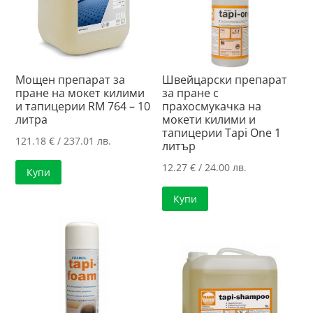
Мощен препарат за
Швейцарски препарат
пране на мокет килими
за пране с
и тапицерии RM 764 – 10
прахосмукачка на
литра
мокети килими и
тапицерии Tapi One 1
121.18
€
/ 237.01 лв.
литър
12.27
€
/ 24.00 лв.
Купи
Купи