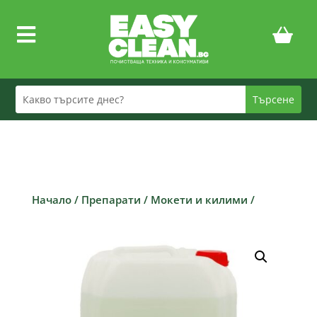

Начало
/
Препарати
/
Мокети и килими
/