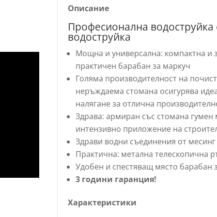
Описание
Професионална водоструйка с
водоструйка
Мощна и универсална: компактна и 
практичен барабан за маркуч
Голяма производителност на почиств
неръждаема стомана осигурява идеа
налягане за отлична производителн
Здрава: армиран със стомана гумен 
интензивно приложение на строите
Здрави водни съединения от месинг
Практична: метална телескопична р
Удобен и спестяващ място барабан 
3 години гаранция!
Характеристики