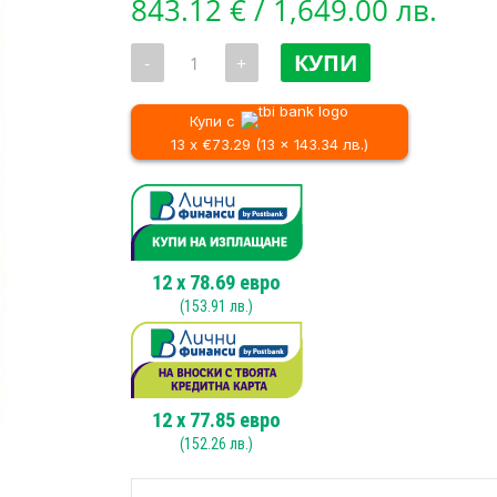
843.12
€
/ 1,649.00 лв.
количество
КУПИ
-
+
за
Професионална
водоструйка
с
Купи с
макара
13 x €73.29 (13 x 143.34 лв.)
за
маркуча
Bosch
GHP
5-
75
X
|
12
x
78.69
евро
Компактна
(
153.91
лв.)
водоструйка
12
x
77.85
евро
(
152.26
лв.)