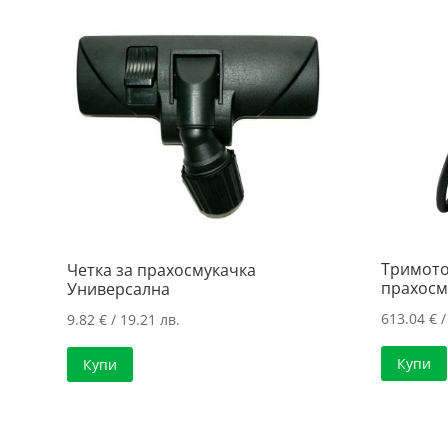
Тримото
Четка за прахосмукачка
прахосм
Универсална
613.04
€
/
9.82
€
/ 19.21 лв.
Купи
Купи