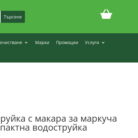
очистване
Марки
Промоции
Услуги
руйка с макара за маркуча
мпактна водоструйка