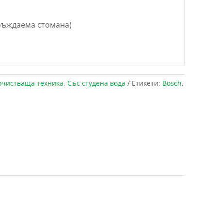
еръждаема стомана)
очистваща техника
,
Със студена вода
Етикети:
Bosch
,