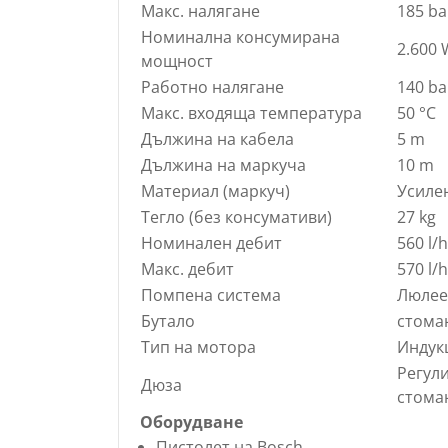
Макс. налягане
185 ba
Номинална консумирана
2.600 
мощност
Работно налягане
140 ba
Макс. входяща температура
50 °C
Дължина на кабела
5 m
Дължина на маркуча
10 m
Материал (маркуч)
Усиле
Тегло (без консумативи)
27 kg
Номинален дебит
560 l/h
Макс. дебит
570 l/h
Помпена система
Люлее
Бутало
cтома
Тип на мотора
Индук
Регули
Дюза
стома
Оборудване
Пистолет на Bosch