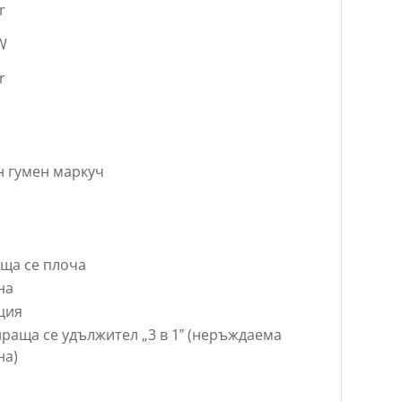
r
W
r
н гумен маркуч
ща се плоча
на
ция
раща се удължител „3 в 1‟ (неръждаема
на)