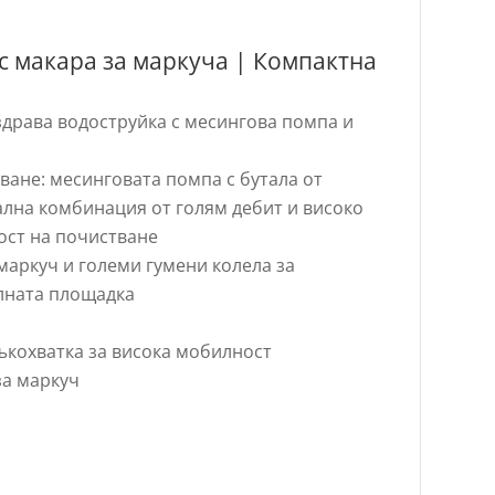
 макара за маркуча | Компактна
здрава водоструйка с месингова помпа и
ане: месинговата помпа с бутала от
лна комбинация от голям дебит и високо
ост на почистване
маркуч и големи гумени колела за
лната площадка
ъкохватка за висока мобилност
за маркуч