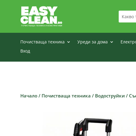
Почистваща техника
Уреди за дома
Електр
Вход
Начало
/
Почистваща техника
/
Водоструйки
/
Съ