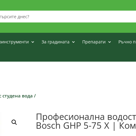
оинструменти
За градината
Препарати
Ръчно п
с студена вода
/
Професионална водост
Bosch GHP 5-75 X | Ко