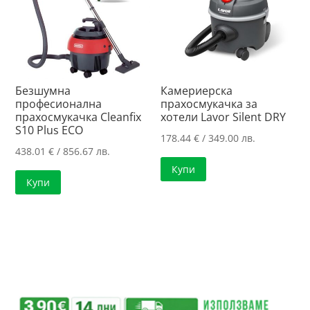
Безшумна
Камериерска
професионална
прахосмукачка за
прахосмукачка Cleanfix
хотели Lavor Silent DRY
S10 Plus ECO
178.44
€
/ 349.00 лв.
438.01
€
/ 856.67 лв.
Купи
Купи