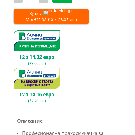
Професионална
прахосмукачка
за
Купи с
офиси
13 x €13.33 (13 x 26.07 лв.)
и
хотели
Fantom
PROMINI
100
М
12
x
14.32
евро
(
28.00
лв.)
12
x
14.16
евро
(
27.70
лв.)
Описание
Професионална прахосмукачка за