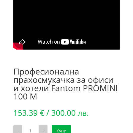
Професионална
прахосмукачка за офиси
и хотели Fantom PROMINI
100 М
153.39
€
/ 300.00 лв.
количество
-
+
Купи
за