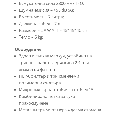
Всмукателна сила 2800 мм/Н
О;
2
Шумна емисия – >58 dB (A);
Вместимост – 6 литра;
Дължина кабел – 7 m;
Размери – L * W * H – 45*45*40 cm;
Тегло – 6 kg;
Оборудване
Здрав и гъвкав маркуч, устойчив на
триене с работна дължина 2.4 m и
диаметър ф35 mm
HEPA филтър и три сменяеми
полимерни филтъра
Микрофилтърна торбичка с обем 15 l
Комбинирана четка за сухо
прахосмучене
Метални тръби от неръждаема стомана