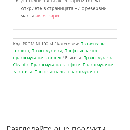
Допълнителни аксесоари може да
откриете в страницата ни с резервни
части
аксесоари
Код:
PROMINI 100 М
Категории:
Почистваща
техника
,
Прахосмукачки
,
Професионални
прахосмукачки за хотел
Етикети:
Прахосмукачка
Cleanfix
,
Прахосмукачка за офиси
,
Прахосмукачки
за хотели
,
Професионална прахосмукачка
Разгледайте още продукти