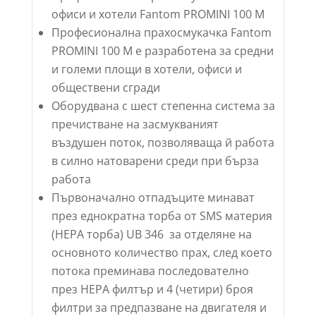
офиси и хотели Fantom PROMINI 100 М
Професионална прахосмукачка Fantom
PROMINI 100 М е разработена за средни
и големи площи в хотели, офиси и
обществени сгради
Оборудвана с шест степенна система за
пречистване на засмукваният
въздушен поток, позволяваща й работа
в силно натоварени среди при бърза
работа
Първоначално отпадъците минават
през еднократна торба от SMS материя
(HEPA торба) UB 346 за отделяне на
основното количество прах, след което
потока преминава последователно
през HEPA филтър и 4 (четири) броя
филтри за предпазване на двигателя и