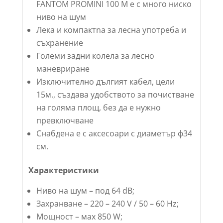
FANTOM PROMINI 100 M е с много ниско
ниво на шум
Лекa и компактna за лесна употреба и
съхранение
Големи задни колела за леснo
маневриране
Изключително дългият кабел, цели
15м., създава удобството за почистване
на голяма площ, без да е нужно
превключване
Снабдена е с аксесоари с диаметър ф34
см.
Характеристики
Ниво на шум – под 64 dB;
Захранване – 220 – 240 V / 50 – 60 Hz;
Мощност – мах 850 W;