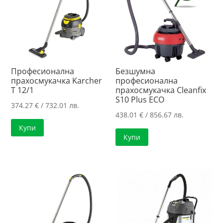
Професионална
Безшумна
прахосмукачка Karcher
професионална
T 12/1
прахосмукачка Cleanfix
S10 Plus ECO
374.27
€
/ 732.01 лв.
438.01
€
/ 856.67 лв.
Купи
Купи