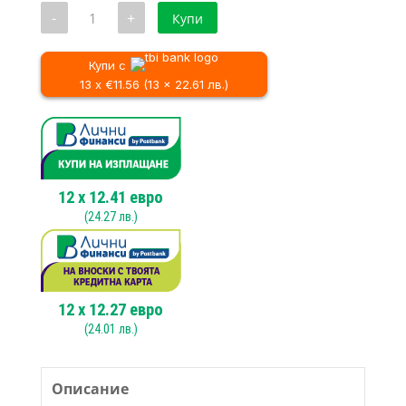
количество
-
+
Купи
за
Професионална
прахосмукачка
за
Купи с
почистване
13 x €11.56 (13 x 22.61 лв.)
на
офиси
и
хотели
Fantom
PROMINI
50
P
12
x
12.41
евро
(
24.27
лв.)
12
x
12.27
евро
(
24.01
лв.)
Описание