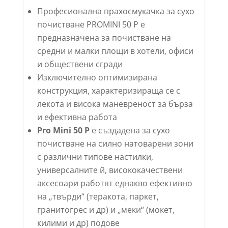
Професионална прахосмукачка за сухо
почистване PROMINI 50 P е
предназначена за почистване на
средни и малки площи в хотели, офиси
и обществени сгради
Изключително оптимизирана
конструкция, характеризираща се с
лекота и висока маневреност за бърза
и ефективна работа
Pro Mini 50 P
е създадена за сухо
почистване на силно натоварени зони
с различни типове настилки,
универсалните й, висококачествени
аксесоари работят еднакво ефективно
на „твърди“ (теракота, паркет,
гранитогрес и др) и „меки“ (мокет,
килими и др) подове