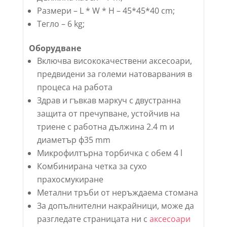
Размери – L * W * H – 45*45*40 cm;
Тегло – 6 kg;
Оборудване
Включва висококачествени аксесоари,
предвидени за големи натоварвания в
процеса на работа
Здрав и гъвкав маркуч с двустранна
защита от пречупване, устойчив на
триене с работна дължина 2.4 m и
диаметър ф35 mm
Микрофилтърна торбичка с обем 4 l
Комбинирана четка за сухо
прахосмукиране
Метални тръби от неръждаема стомана
За допълнителни накрайници, може да
разгледате страницата ни с
аксесоари