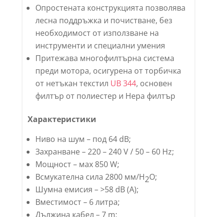
Опростената конструкцията позволява
лесна поддръжка и почистване, без
необходимост от използване на
инструменти и специални умения
Притежава многофилтърна система
преди мотора, осигурена от торбичка
от нетъкан текстил
UB 344
, oсновен
филтър от полиестер и Hepa филтър
Характеристики
Ниво на шум – под 64 dB;
Захранване – 220 – 240 V / 50 – 60 Hz;
Мощност – мах 850 W;
Всмукателна сила 2800 мм/Н
О;
2
Шумна емисия – >58 dB (A);
Вместимост – 6 литра;
Дължина кабел – 7 m;