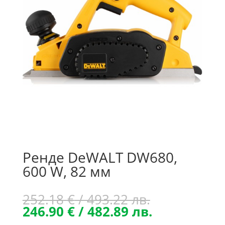
Ренде DeWALT DW680,
600 W, 82 мм
Original
252.18
€
/ 493.22 лв.
price
Текущата
246.90
€
/ 482.89 лв.
was:
цена