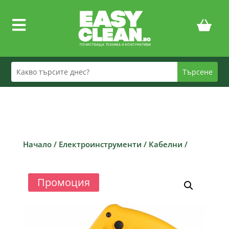

Начало
/
Електроинструменти
/
Кабелни
/
Промоция