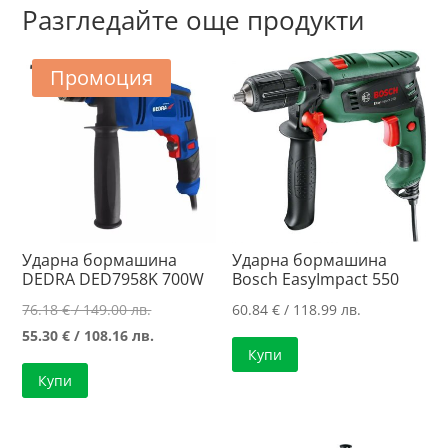
Разгледайте още продукти
Промоция
Ударна бормашина
Ударна бормашина
DEDRA DED7958K 700W
Bosch EasyImpact 550
Original
76.18
€
/ 149.00 лв.
60.84
€
/ 118.99 лв.
price
Текущата
55.30
€
/ 108.16 лв.
Купи
was:
цена
Купи
76.18 €
е:
/
55.30 €
149.00 лв..
/