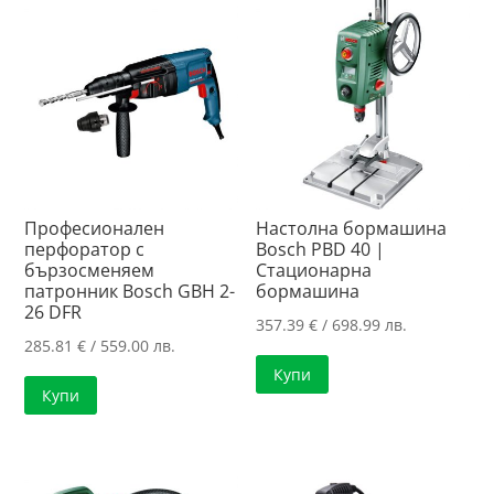
108.16 лв..
Професионален
Настолна бормашина
перфоратор с
Bosch PBD 40 |
бързосменяем
Стационарна
патронник Bosch GBH 2-
бормашина
26 DFR
357.39
€
/ 698.99 лв.
285.81
€
/ 559.00 лв.
Купи
Купи