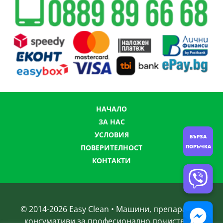
НАЧАЛО
ЗА НАС
УСЛОВИЯ
БЪРЗА
ПОВЕРИТЕЛНОСТ
ПОРЪЧКА
КОНТАКТИ
© 2014-
2026
Easy Clean • Машини, препарати и
консумативи за професионално почистване