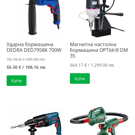
Ударна бормашина
Магнитна настолна
DEDRA DED7958K 700W
бормашина OPTIdrill DM
35
Original
76.18
€
/ 149.00 лв.
664.17
€
/ 1,299.00 лв.
price
Текущата
55.30
€
/ 108.16 лв.
was:
цена
Купи
Купи
76.18 €
е:
/
55.30 €
149.00 лв..
/
108.16 лв..