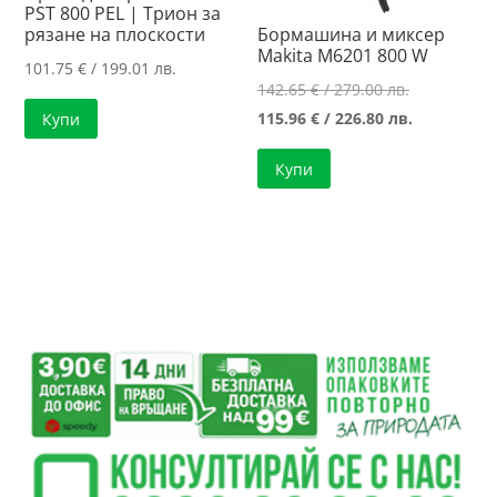
PST 800 PEL | Трион за
рязане на плоскости
Бормашина и миксер
Makita M6201 800 W
101.75
€
/ 199.01 лв.
Original
142.65
€
/ 279.00 лв.
price
Текущата
115.96
€
/ 226.80 лв.
Купи
was:
цена
Купи
142.65 €
е:
/
115.96 €
279.00 лв..
/
226.80 лв..