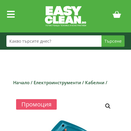

Начало
/
Електроинструменти
/
Кабелни
/
Промоция