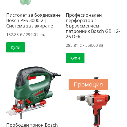
Пистолет за боядисване
Професионален
Bosch PFS 3000-2 |
перфоратор с
Система за лакиране
бързосменяем
патронник Bosch GBH 2-
152.88
€
/ 299.01 лв.
26 DFR
285.81
€
/ 559.00 лв.
Купи
Купи
Промоция
Прободен трион Bosch