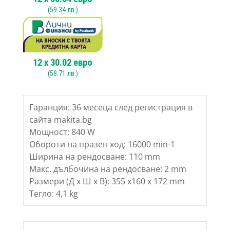
(
59.34
лв.)
12
x
30.02
евро
(
58.71
лв.)
Гаранция: 36 месеца след регистрация в
сайта makita.bg
Мощност: 840 W
Обороти на празен ход: 16000 min-1
Ширина на рендосване: 110 mm
Макс. дълбочина на рендосване: 2 mm
Размери (Д х Ш х В): 355 x160 x 172 mm
Тегло: 4,1 kg