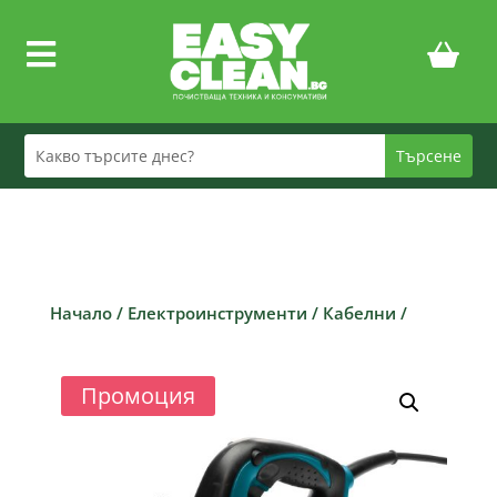

Начало
/
Електроинструменти
/
Кабелни
/
Промоция