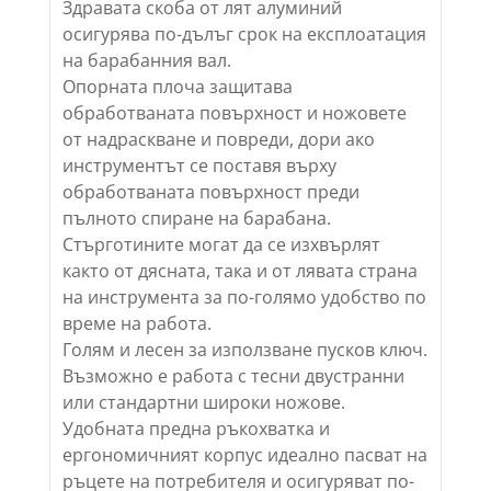
Здравата скоба от лят алуминий
осигурява по-дълъг срок на експлоатация
на барабанния вал.
Опорната плоча защитава
обработваната повърхност и ножовете
от надраскване и повреди, дори ако
инструментът се поставя върху
обработваната повърхност преди
пълното спиране на барабана.
Стърготините могат да се изхвърлят
както от дясната, така и от лявата страна
на инструмента за по-голямо удобство по
време на работа.
Голям и лесен за използване пусков ключ.
Възможно е работа с тесни двустранни
или стандартни широки ножове.
Удобната предна ръкохватка и
ергономичният корпус идеално пасват на
ръцете на потребителя и осигуряват по-