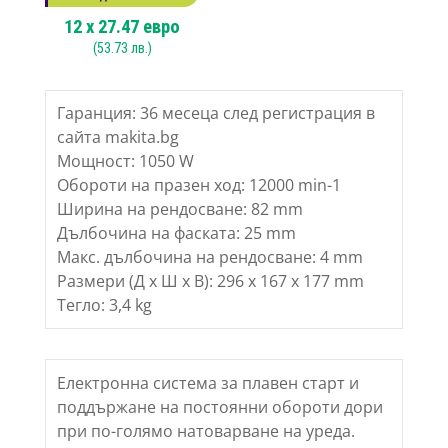
12
x
27.47
евро
(
53.73
лв.)
Гаранция: 36 месеца след регистрация в
сайта makita.bg
Мощност: 1050 W
Обороти на празен ход: 12000 min-1
Ширина на рендосване: 82 mm
Дълбочина на фаската: 25 mm
Макс. дълбочина на рендосване: 4 mm
Размери (Д х Ш х В): 296 x 167 x 177 mm
Тегло: 3,4 kg
Електронна система за плавен старт и
поддържане на постоянни обороти дори
при по-голямо натоварване на уреда.