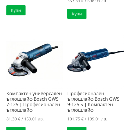
357.39
€
/ 698.99 лв.
was:
цена
Купи
142.65 €
е:
Купи
/
115.96 €
279.00 лв..
/
226.80 лв..
Компактен универсален
Професионален
ъглошлайф Bosch GWS
ъглошлайф Bosch GWS
7-125 | Професионален
9-125 S | Компактен
ъглошлайф
ъглошлайф
81.30
€
/ 159.01 лв.
101.75
€
/ 199.01 лв.