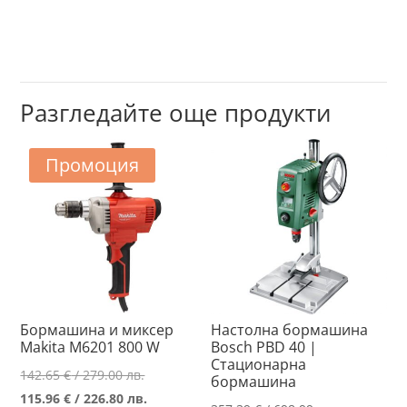
Разгледайте още продукти
Промоция
Бормашина и миксер
Настолна бормашина
Makita M6201 800 W
Bosch PBD 40 |
Стационарна
Original
142.65
€
/ 279.00 лв.
бормашина
price
Текущата
115.96
€
/ 226.80 лв.