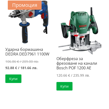
Промоция
Ударна бормашина
DEDRA DED7961 1100W
Оберфреза за
Original
106.86
€
/ 209.00 лв.
фрезоване на канали
Текущата
price
Bosch POF 1200 AE
92.88
€
/ 181.66 лв.
цена
was:
120.66
€
/ 235.99 лв.
Купи
е:
106.86 €
Купи
92.88 €
/
/
209.00 лв..
181.66 лв..