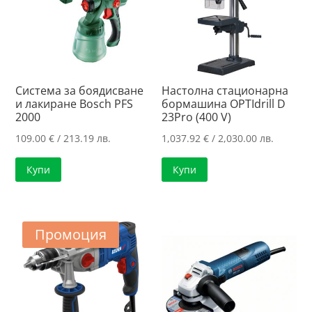
Система за боядисване
Настолна стационарна
и лакиране Bosch PFS
бормашина OPTIdrill D
2000
23Pro (400 V)
109.00
€
/ 213.19 лв.
1,037.92
€
/ 2,030.00 лв.
Купи
Купи
Промоция