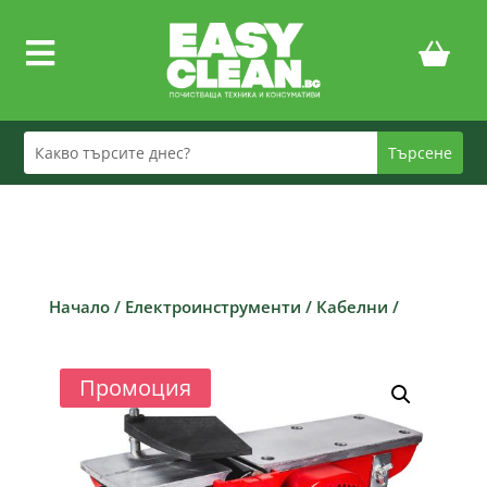

Начало
/
Електроинструменти
/
Кабелни
/
Промоция