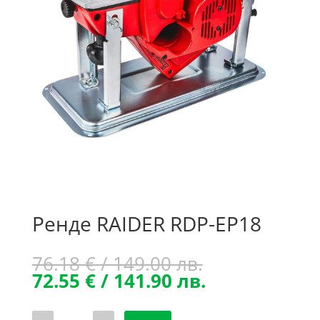
Ренде RAIDER RDP-EP18
Original
76.18
€
/ 149.00 лв.
price
Текущата
72.55
€
/ 141.90 лв.
was:
цена
76.18 €
е:
количество