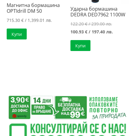
Магнитна бормашина
Ударна бормашина
OPTIdrill DM 50
DEDRA DED7962 1100W
715.30
€
/ 1,399.01 лв.
Original
122.20
€
/ 239.00 лв.
price
Текущата
100.93
€
/ 197.40 лв.
Купи
was:
цена
Купи
122.20 €
е:
/
100.93 €
239.00 лв..
/
197.40 лв..