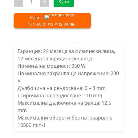
-
+
Купи
/
72.55 €
за
Ренде
149.00 лв..
/
RAIDER
141.90 лв..
RDP-
Купи с
EP18
13 x €6.31 (13 x 12.34 лв.)
Гаранция: 24 месеца за физически лица,
12 месеца за юридически лица
Номинална мощност: 950 W
Номинално захранващо напрежение: 230
V
Дълбочина на рендосване: 0 – 3 mm
Широчина на рендосване: 110 mm
Максимална дълбочина на фалца: 12.5
mm
Максимални обороти без натоварване:
16500 min-1