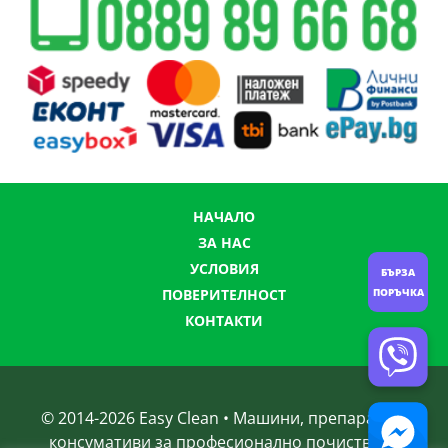
НАЧАЛО
ЗА НАС
УСЛОВИЯ
БЪРЗА
ПОВЕРИТЕЛНОСТ
ПОРЪЧКА
КОНТАКТИ
© 2014-
2026
Easy Clean • Машини, препарати и
консумативи за професионално почистване