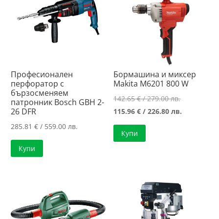
Професионален
Бормашина и миксер
перфоратор с
Makita M6201 800 W
бързосменяем
Original
142.65
€
/ 279.00 лв.
патронник Bosch GBH 2-
26 DFR
price
Текущата
115.96
€
/ 226.80 лв.
was:
цена
285.81
€
/ 559.00 лв.
Купи
142.65 €
е:
Купи
/
115.96 €
279.00 лв..
/
226.80 лв..