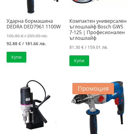
Ударна бормашина
Компактен универсален
DEDRA DED7961 1100W
ъглошлайф Bosch GWS
7-125 | Професионален
Original
106.86
€
/ 209.00 лв.
ъглошлайф
Текущата
price
92.88
€
/ 181.66 лв.
81.30
€
/ 159.01 лв.
цена
was:
Купи
е:
106.86 €
Купи
92.88 €
/
/
209.00 лв..
181.66 лв..
Промоция