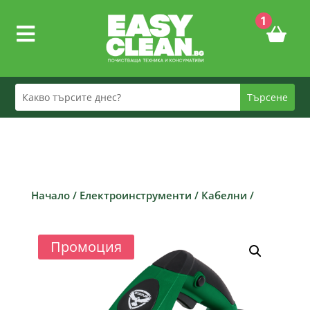
1

Начало
/
Електроинструменти
/
Кабелни
/
Промоция