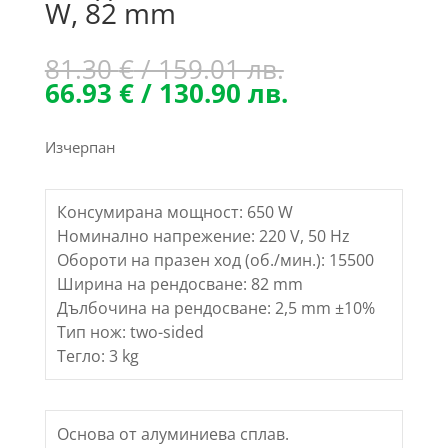
W, 82 mm
Original
81.30
€
/ 159.01 лв.
price
Текущата
66.93
€
/ 130.90 лв.
was:
цена
81.30 €
е:
Изчерпан
/
66.93 €
159.01 лв..
/
130.90 лв..
Консумирана мощност: 650 W
Номинално напрежение: 220 V, 50 Hz
Обороти на празен ход (об./мин.): 15500
Ширина на рендосване: 82 mm
Дълбочина на рендосване: 2,5 mm ±10%
Тип нож: two-sided
Тегло: 3 kg
Основа от алуминиева сплав.