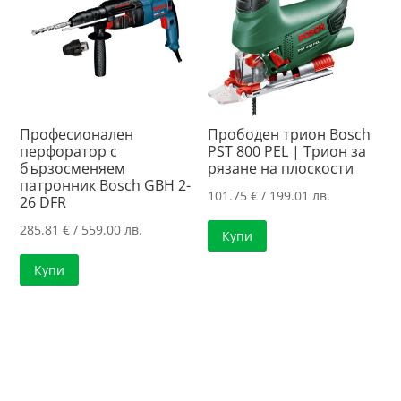
Професионален
Прободен трион Bosch
перфоратор с
PST 800 PEL | Трион за
бързосменяем
рязане на плоскости
патронник Bosch GBH 2-
101.75
€
/ 199.01 лв.
26 DFR
285.81
€
/ 559.00 лв.
Купи
Купи