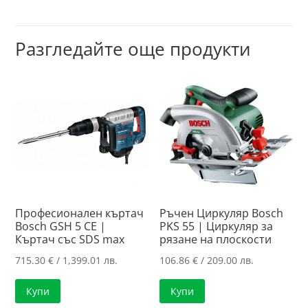
Разгледайте още продукти
Професионален къртач
Ръчен Циркуляр Bosch
Bosch GSH 5 CE |
PKS 55 | Циркуляр за
Къртач със SDS max
рязанe нa плоскости
715.30
€
/ 1,399.01 лв.
106.86
€
/ 209.00 лв.
Купи
Купи