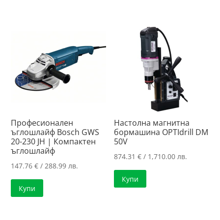
Професионален
Настолна магнитна
ъглошлайф Bosch GWS
бормашина OPTIdrill DM
20-230 JH | Компактен
50V
ъглошлайф
874.31
€
/ 1,710.00 лв.
147.76
€
/ 288.99 лв.
Купи
Купи