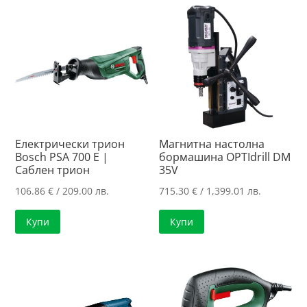
Електрически трион
Магнитна настолна
Bosch PSA 700 E |
бормашина OPTIdrill DM
Саблен трион
35V
106.86
€
/ 209.00 лв.
715.30
€
/ 1,399.01 лв.
Купи
Купи