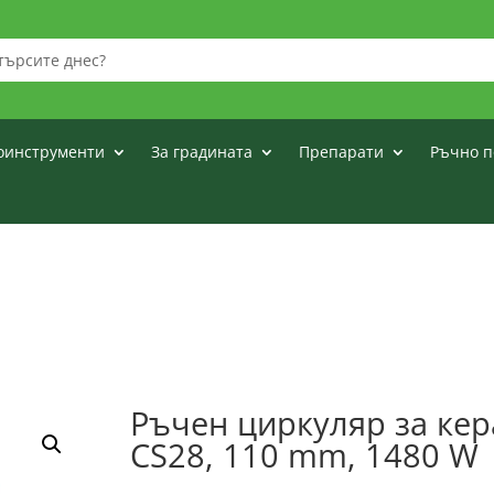
оинструменти
За градината
Препарати
Ръчно п
Ръчен циркуляр за кер
CS28, 110 mm, 1480 W