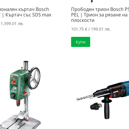
онален къртач Bosch
Прободен трион Bosch P
E | Къртач със SDS max
PEL | Трион за рязане на
плоскости
 1,399.01 лв.
101.75
€
/ 199.01 лв.
Купи