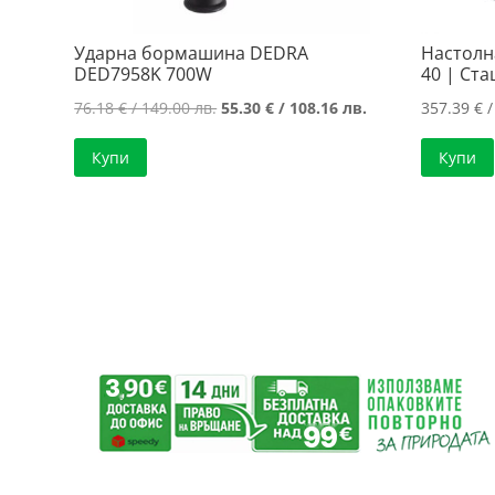
Ударна бормашина DEDRA
Настолн
DED7958K 700W
40 | Ст
Original
Текущата
76.18
€
/ 149.00 лв.
55.30
€
/ 108.16 лв.
357.39
€
/
price
цена
Купи
Купи
was:
е:
76.18 €
55.30 €
/
/
149.00 лв..
108.16 лв..