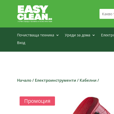
Почистваща техника
Уреди за дома
Електр
Вход
Начало
/
Електроинструменти
/
Кабелни
/
Промоция