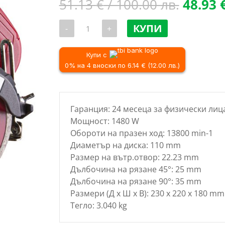
Origina
51.13
€
/ 100.00 лв.
48.93
price
количество
was:
КУПИ
-
+
за
51.13 
Ръчен
циркуляр
/
за
Купи с
100.00 
керамика
0% на 4 вноски по 6.14 € (12.00 лв.)
и
камък
RAIDER
RD-
CS28,
Гаранция: 24 месеца за физически лиц
110
mm,
Мощност: 1480 W
1480
Обороти на празен ход: 13800 min-1
W
Диаметър на диска: 110 mm
Размер на вътр.отвор: 22.23 mm
Дълбочина на рязане 45°: 25 mm
Дълбочина на рязане 90°: 35 mm
Размери (Д x Ш x В): 230 x 220 x 180 mm
Тегло: 3.040 kg