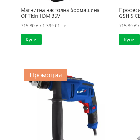
Магнитна настолна бормашина
Професи
OPTIdrill DM 35V
GSH 5 C
715.30
€
/ 1,399.01 лв.
715.30
€
/
Купи
Купи
Промоция