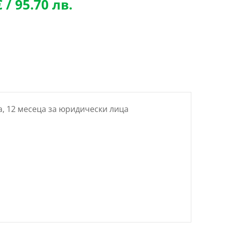
l
Текущата
€
/ 95.70 лв.
цена
е:
€
48.93 €
/
лв..
95.70 лв..
а, 12 месеца за юридически лица