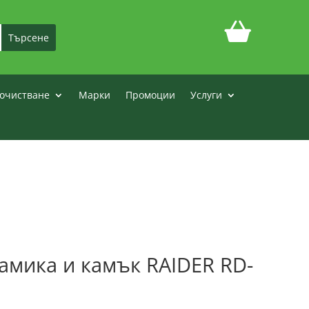
очистване
Марки
Промоции
Услуги
амика и камък RAIDER RD-