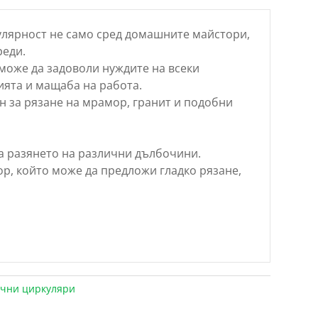
лярност не само сред домашните майстори,
реди.
може да задоволи нуждите на всеки
ията и мащаба на работа.
н за рязане на мрамор, гранит и подобни
а разянето на различни дълбочини.
р, който може да предложи гладко рязане,
чни циркуляри