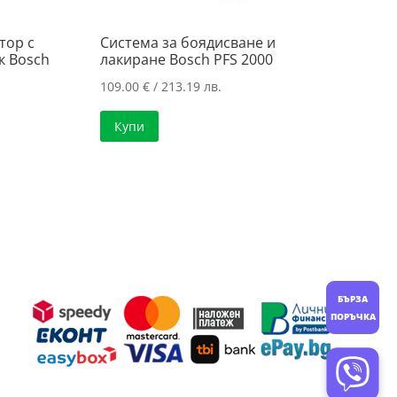
тор с
Система за боядисване и
к Bosch
лакиране Bosch PFS 2000
109.00
€
/ 213.19 лв.
Купи
БЪРЗА
ПОРЪЧКА