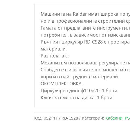
Машините на Raider имат широка попу
но и в професионалните строителни с
Гамата от предлаганите инструменти, 
потребител, в зависимост от изискван
Ръчният циркуляр RD-CS28 е проетира
материали.
Разполага с:
Механизъм позволяващ, регулиране н
Снабден е с изключително мощен мото
дори и в най-трудните материали.
ОКОМПЛЕКТОВКА
Циркулярен диск ф110×20: 1 брой
Ключ за смяна на диска: 1 брой
Код:
052111 / RD-CS28
Категории:
Кабелни
,
Ръ