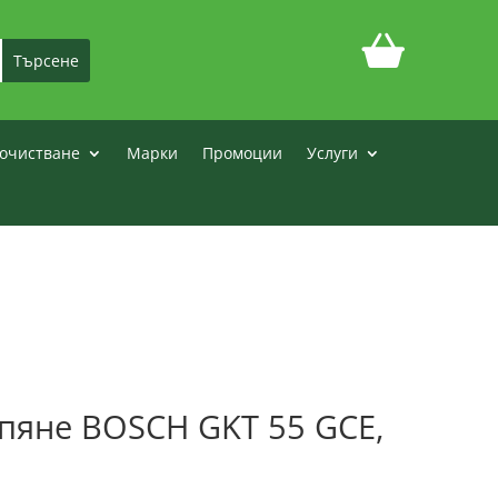
очистване
Марки
Промоции
Услуги
пяне BOSCH GKT 55 GCE,