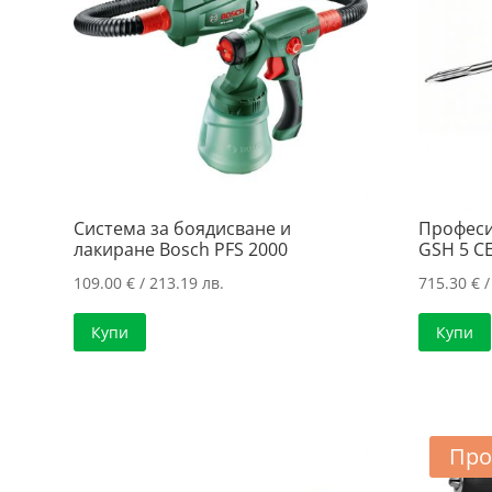
Система за боядисване и
Професи
лакиране Bosch PFS 2000
GSH 5 C
109.00
€
/ 213.19 лв.
715.30
€
/
Купи
Купи
Про