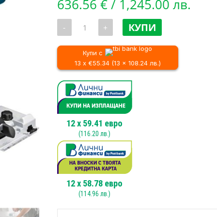
636.56
€
/ 1,245.00 лв.
количество
КУПИ
-
+
за
Ръчен
циркуляр
с
Купи с
потапяне
13 x €55.34 (13 x 108.24 лв.)
BOSCH
GKT
55
GCE,
1400
W
12
x
59.41
евро
(
116.20
лв.)
12
x
58.78
евро
(
114.96
лв.)