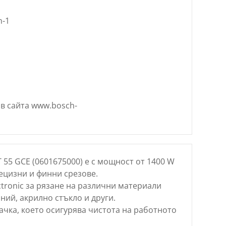
n-1
 в сайта www.bosch-
55 GCE (0601675000) е с мощност от 1400 W
ецизни и финни срезове.
ctronic за рязане на различни материали
ний, акрилно стъкло и други.
чка, което осигурява чистота на работното