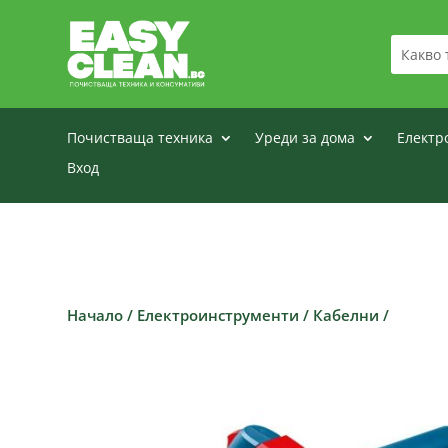
Почистваща техника
Уреди за дома
Електр
Вход
Начало
/
Електроинструменти
/
Кабелни
/