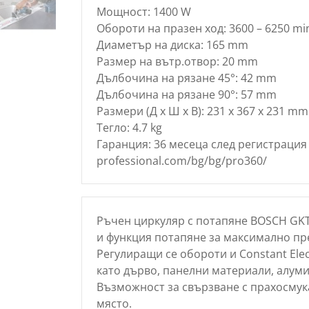
Мощност: 1400 W
Обороти на празен ход: 3600 – 6250 mi
Диаметър на диска: 165 mm
Размер на вътр.отвор: 20 mm
Дълбочина на рязане 45°: 42 mm
Дълбочина на рязане 90°: 57 mm
Размери (Д x Ш x В): 231 x 367 x 231 mm
Тегло: 4.7 kg
Гаранция: 36 месеца след регистрация
professional.com/bg/bg/pro360/
Ръчен циркуляр с потапяне BOSCH GKT 
и функция потапяне за максимално пр
Регулиращи се обороти и Constant Ele
като дърво, панелни материали, алуми
Възможност за свързване с прахосмука
място.