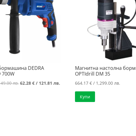
 бормашина DEDRA
Магнитна настолна бор
9 700W
OPTIdrill DM 35
Original
Текущата
149.00 лв.
62.28
€
/ 121.81 лв.
664.17
€
/ 1,299.00 лв.
price
цена
Купи
was:
е:
76.18 €
62.28 €
/
/
149.00 лв..
121.81 лв..