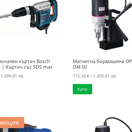
онален къртач Bosch
Магнитна бормашина OPTI
E | Къртач със SDS max
DM 50
 1,399.01 лв.
715.30
€
/ 1,399.01 лв.
Купи
моция