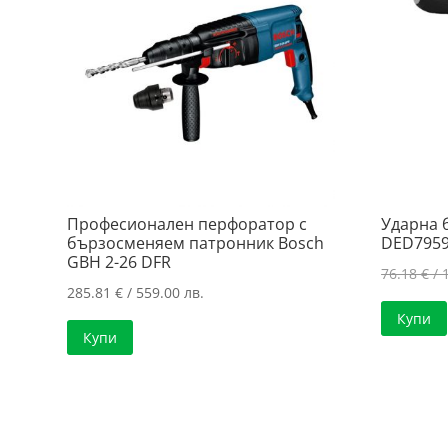
Професионален перфоратор с
Ударна
бързосменяем патронник Bosch
DED795
GBH 2-26 DFR
76.18
€
/ 
285.81
€
/ 559.00 лв.
Купи
Купи