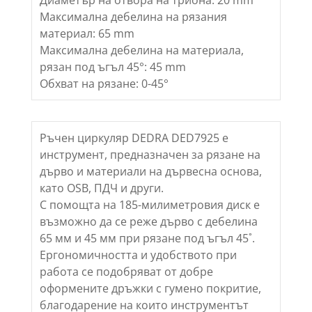
Диаметър на отвора на триона: 20 mm
Максимална дебелина на рязания
материал: 65 mm
Максимална дебелина на материала,
рязан под ъгъл 45°: 45 mm
Обхват на рязане: 0-45°
Ръчен циркуляр DEDRA DED7925 е
инструмент, предназначен за рязане на
дърво и материали на дървесна основа,
като OSB, ПДЧ и други.
С помощта на 185-милиметровия диск е
възможно да се реже дърво с дебелина
65 мм и 45 мм при рязане под ъгъл 45˚.
Ергономичността и удобството при
работа се подобряват от добре
оформените дръжки с гумено покритие,
благодарение на които инструментът