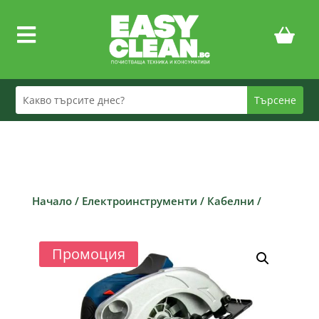

Начало
/
Електроинструменти
/
Кабелни
/
Промоция