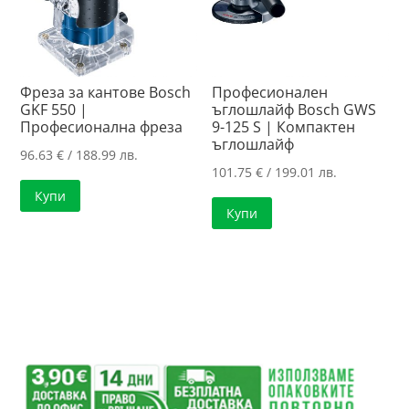
Фреза за кантове Bosch
Професионален
GKF 550 |
ъглошлайф Bosch GWS
Професионална фреза
9-125 S | Компактен
ъглошлайф
96.63
€
/ 188.99 лв.
101.75
€
/ 199.01 лв.
Купи
Купи