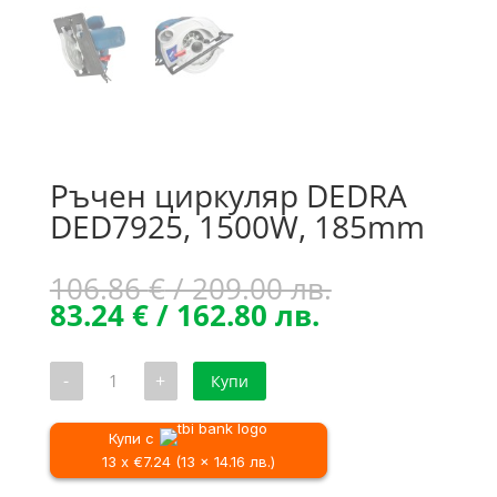
Ръчен циркуляр DEDRA
DED7925, 1500W, 185mm
Original
106.86
€
/ 209.00 лв.
Текущата
price
83.24
€
/ 162.80 лв.
цена
was:
е:
106.86 €
количество
-
+
Купи
83.24 €
/
за
Ръчен
/
209.00 лв..
циркуляр
162.80 лв..
DEDRA
Купи с
DED7925,
13 x €7.24 (13 x 14.16 лв.)
1500W,
185mm