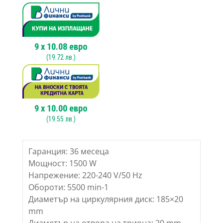
9
x
10.08
евро
(
19.72
лв.)
9
x
10.00
евро
(
19.55
лв.)
Гаранция: 36 месеца
Мощност: 1500 W
Напрежение: 220-240 V/50 Hz
Обороти: 5500 min-1
Диаметър на циркулярния диск: 185×20
mm