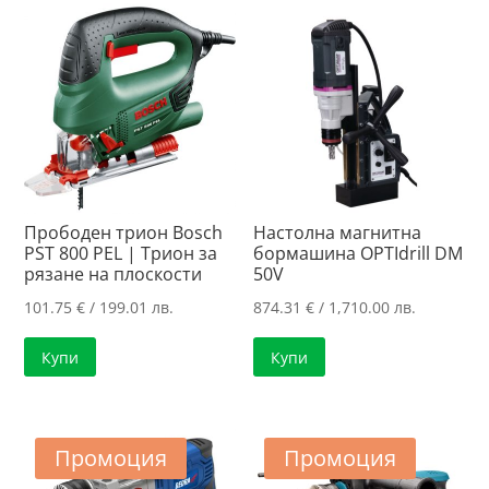
197.40 лв..
Прободен трион Bosch
Настолна магнитна
PST 800 PEL | Трион за
бормашина OPTIdrill DM
рязане на плоскости
50V
101.75
€
/ 199.01 лв.
874.31
€
/ 1,710.00 лв.
Купи
Купи
Промоция
Промоция