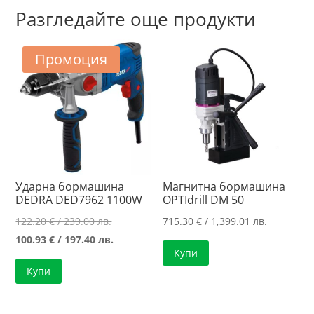
Разгледайте още продукти
Промоция
Ударна бормашина
Магнитна бормашина
DEDRA DED7962 1100W
OPTIdrill DM 50
Original
122.20
€
/ 239.00 лв.
715.30
€
/ 1,399.01 лв.
price
Текущата
100.93
€
/ 197.40 лв.
Купи
was:
цена
Купи
122.20 €
е:
/
100.93 €
239.00 лв..
/