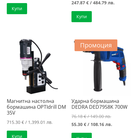
price
Текущата
247.87
€
/ 484.79 лв.
Купи
was:
цена
Купи
248.49 €
е:
/
247.87 €
486.00 лв..
/
484.79 лв..
Промоция
Магнитна настолна
Ударна бормашина
бормашина OPTIdrill DM
DEDRA DED7958K 700W
35V
Original
76.18
€
/ 149.00 лв.
715.30
€
/ 1,399.01 лв.
price
Текущата
55.30
€
/ 108.16 лв.
was:
цена
Купи