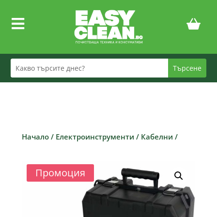

Начало
/
Електроинструменти
/
Кабелни
/
Промоция