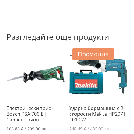
Разгледайте още продукти
Промоция
Електрически трион
Ударна бормашина с 2-
Bosch PSA 700 E |
скорости Makita HP2071
Саблен трион
1010 W
Original
106.86
€
/ 209.00 лв.
248.49
€
/ 486.00 лв.