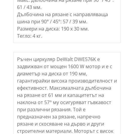
Макс. дълбочина на рязане при 90° / 45°:
61 / 43 мм.
Дълбочина на рязане с направляваща
шина при 90° / 45°: 57 / 39 мм.
Размери на диска: 190 x 30 мм.
Тегло: 4 кг.
Ръчен циркуляр DeWalt DWE576K е
задвижван от мощен 1600 W мотор и е с
диаметър на диска от 190 мм,
гарантирайки висока производителност и
ефективност. Максималната дълбочина
на рязане от 61 мм и капацитетът на
наклона от 57° му осигуряват гъвкавост
при различни рязания. Той е
предназначен за рязане, напречно
рязане и скосяване на дърво и други
строителни материали. Моторът с висок