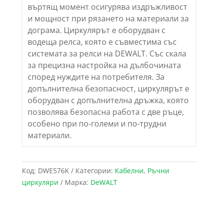
въртящ момент осигурява издръжливост
и мощност при рязането на материали за
дограма. Циркулярът е оборудван с
водеща релса, която е съвместима със
системата за релси на DEWALT. Със скала
за прецизна настройка на дълбочината
според нуждите на потребителя. За
допълнителна безопасност, циркулярът е
оборудван с допълнителна дръжка, която
позволява безопасна работа с две ръце,
особено при по-големи и по-трудни
материали.
Код:
DWE576K
Категории:
Кабелни
,
Ръчни
циркуляри
Марка:
DeWALT