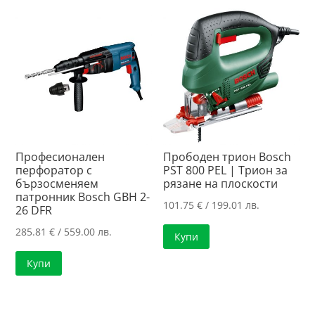
239.00 лв..
/
149.00 лв..
/
197.40 лв..
121.81 лв..
Професионален
Прободен трион Bosch
перфоратор с
PST 800 PEL | Трион за
бързосменяем
рязане на плоскости
патронник Bosch GBH 2-
101.75
€
/ 199.01 лв.
26 DFR
285.81
€
/ 559.00 лв.
Купи
Купи