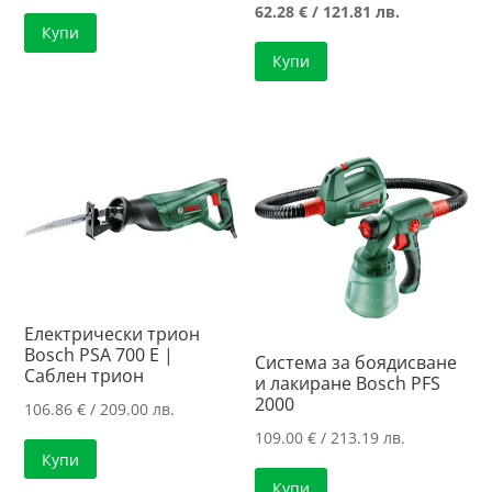
price
Текущата
62.28
€
/ 121.81 лв.
Купи
was:
цена
Купи
76.18 €
е:
/
62.28 €
149.00 лв..
/
121.81 лв..
Електрически трион
Bosch PSA 700 E |
Система за боядисване
Саблен трион
и лакиране Bosch PFS
2000
106.86
€
/ 209.00 лв.
109.00
€
/ 213.19 лв.
Купи
Купи