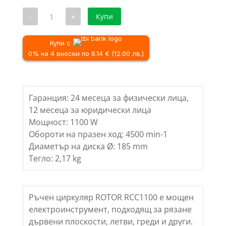
49.60 €
е:
количество
-
+
Купи
/
47.81 €
за
Ръчен
97.01 лв..
/
циркуляр
93.51 лв..
ROTOR
Купи с
RCC1100,
0% на 4 вноски по 6.14 € (12.00 лв.)
1100W,
185mm
Гаранция: 24 месеца за физически лица,
12 месеца за юридически лица
Мощност: 1100 W
Обороти на празен ход: 4500 min-1
Диаметър на диска Ø: 185 mm
Тегло: 2,17 kg
Ръчен циркуляр ROTOR RCC1100 е мощен
електроинструмент, подходящ за рязане
дървени плоскости, летви, греди и други.