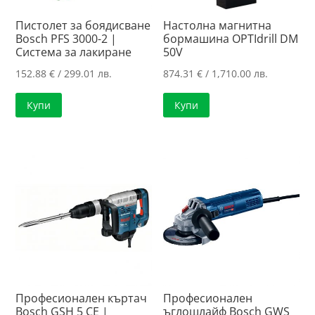
Пистолет за боядисване
Настолна магнитна
Bosch PFS 3000-2 |
бормашина OPTIdrill DM
Система за лакиране
50V
152.88
€
/ 299.01 лв.
874.31
€
/ 1,710.00 лв.
Купи
Купи
Професионален къртач
Професионален
Bosch GSH 5 CE |
ъглошлайф Bosch GWS