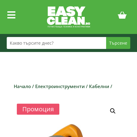

Начало
/
Електроинструменти
/
Кабелни
/
Промоция