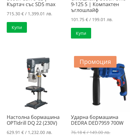
Къртач със SDS max
9-125 S | Компактен
ъглошлайф
715.30
€
/ 1,399.01 лв.
101.75
€
/ 199.01 лв.
Купи
Купи
Промоция
Настолна бормашина
Ударна бормашина
OPTIdrill DQ 22 (230V)
DEDRA DED7959 700W
Original
629.91
€
/ 1,232.00 лв.
76.18
€
/ 149.00 лв.