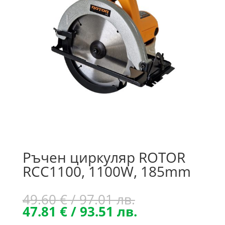
Ръчен циркуляр ROTOR
RCC1100, 1100W, 185mm
Original
49.60
€
/ 97.01 лв.
price
Текущата
47.81
€
/ 93.51 лв.
was:
цена