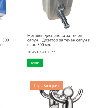
Метален диспенсър за течен
. 300
сапун | Дозатор за течен сапун и
ен
веро 500 мл.
20.45
€
/ 40.00 лв.
Купи
Промоция