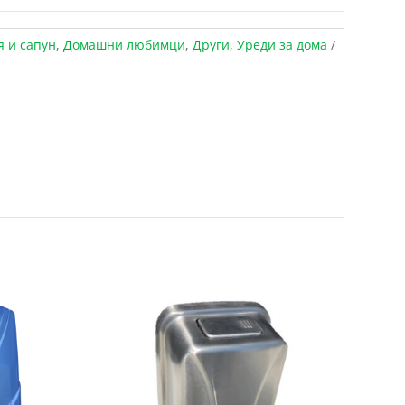
 и сапун
,
Домашни любимци
,
Други
,
Уреди за дома