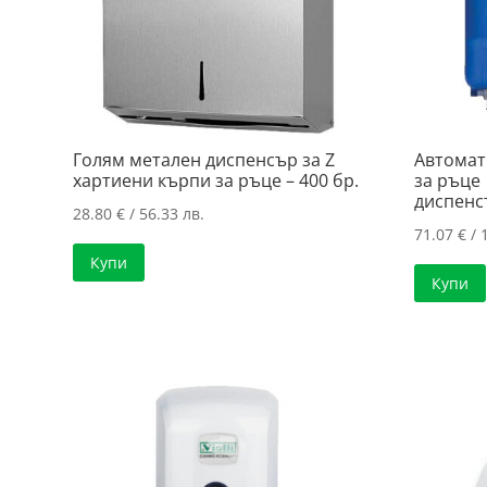
Голям метален диспенсър за Z
Автомат
хартиени кърпи за ръце – 400 бр.
за ръце
диспенс
28.80
€
/ 56.33 лв.
71.07
€
/ 
Купи
Купи