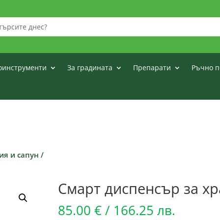
оинструменти
За градината
Препарати
Ръчно п
ия и сапун
/
Смарт диспенсър за хра
85.00
€
/ 166.25 лв.