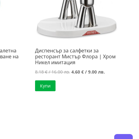
оалетна
Диспенсър за салфетки за
ване на
ресторант Мистър Флора | Хром
Никел имитация
Original
Текущата
8.18
€
/ 16.00 лв.
4.60
€
/ 9.00 лв.
price
цена
Купи
was:
е:
8.18 €
4.60 €
/
/
16.00 лв..
9.00 лв..