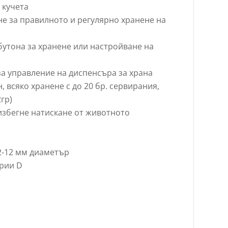
 кучета
е за правилното и регулярно хранене на
бутона за хранене или настройване на
а управление на диспенсъра за храна
, всяко хранене с до 20 бр. сервирания,
2гр)
 избегне натискане от животното
2-12 мм диаметър
ерии D