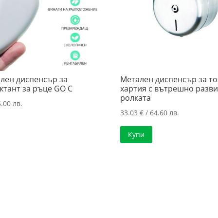
лен диспенсър за
Метален диспенсър за т
ктант за ръце GO C
хартия с вътрешно разви
ролката
.00 лв.
33.03
€
/ 64.60 лв.
Купи