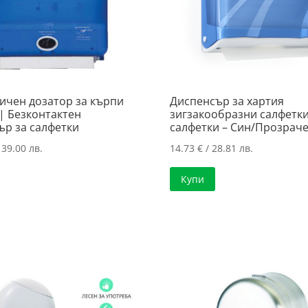
ичен дозатор за кърпи
Диспенсър за хартия
 | Безконтактен
зигзакообразни салфетки
ър за салфетки
салфетки – Син/Прозрач
139.00 лв.
14.73
€
/ 28.81 лв.
Купи