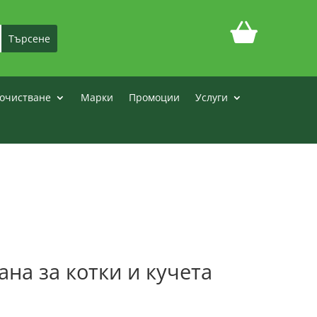
очистване
Марки
Промоции
Услуги
на за котки и кучета