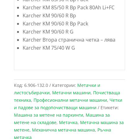
Karcher KM 85/50 R Bp Pack 80Ah Li+FC
Karcher KM 90/60 R Bp
Karcher KM 90/60 R Bp Pack
Karcher KM 90/60 R G
Karcher Втора странична четка – лява
Karcher KM 75/40 W G
Код:
6.906-132.0
Категории:
Метачки и
листосъбирачки
,
Метачни машини
,
Почистваща
техника
,
Професионални метачни машини
,
Четки
и падове за подопочистващи машини
Етикети:
Машина за метене на паркинги
,
Машина за
метене на складове
,
Метачка
,
Метачна машина за
метене
,
Механична метачна машина
,
Ръчна
метачка