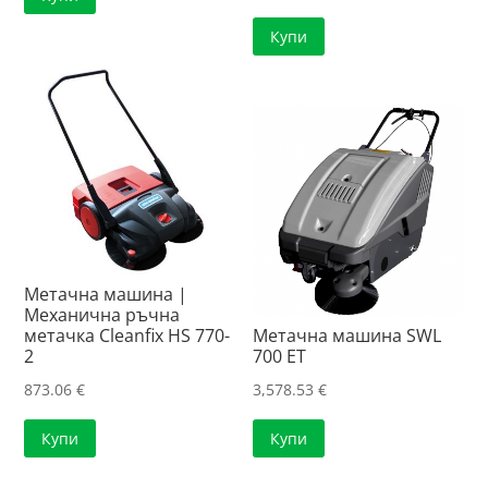
Купи
Метачна машина |
Механична ръчна
метачка Cleanfix HS 770-
Метачна машина SWL
2
700 ET
873.06
€
3,578.53
€
Купи
Купи