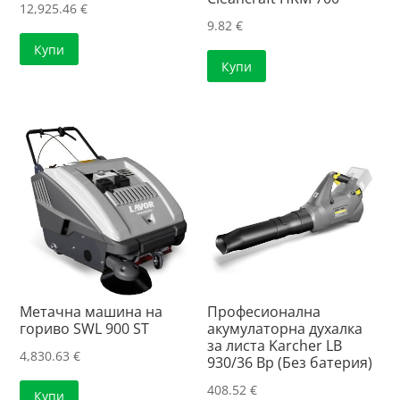
12,925.46
€
9.82
€
Купи
Купи
Mетачна машина на
Професионална
гориво SWL 900 ST
акумулаторна духалка
за листа Karcher LB
4,830.63
€
930/36 Bp (Без батерия)
408.52
€
Купи