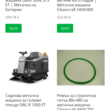
машина Lavor BSW 375
метене на отпадък |
ET | Метачка на
Метачна машина
батерии
Cleancraft HKM 800
294.74
€
523.05
€
Купи
Купи
Седлова метачна
Ремък за странична
машина за големи
четка Ø6×480 за
площи SWL R 1000 ET
метачна машина
Cleancraft HKM 700