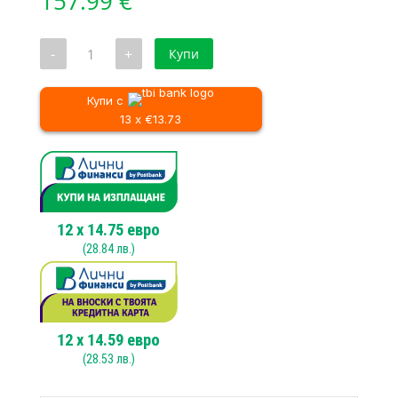
157.99
€
количество
-
+
Купи
за
Странична
четка
за
Купи с
метачна
13 x €13.73
машина
Karcher
KM
75/40
W
12
x
14.75
евро
(
28.84
лв.)
12
x
14.59
евро
(
28.53
лв.)