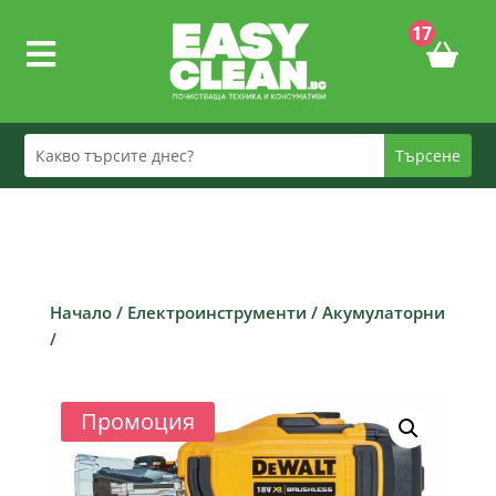
17

Начало
/
Електроинструменти
/
Акумулаторни
/
Промоция