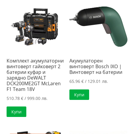
Комплект акумулаторни
Акумулаторен
винтоверт гайковерт 2
винтоверт Bosch IXO |
батерии куфар и
Винтоверт на батерии
зарядно DeWALT
65.96
€
/ 129.01 лв.
DCK200ME2GT McLaren
F1 Team 18V
Купи
510.78
€
/ 999.00 лв.
Купи