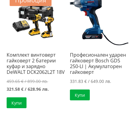
Промоция
Комплект винтоверт
Професионален ударен
гайковерт 2 батерии
гайковерт Bosch GDS
куфар и зарядно
250-LI | Акумулаторен
DeWALT DCK2062L2T 18V
гайковерт
Original
459.65
€
/ 899.00 лв.
331.83
€
/ 649.00 лв.
price
Текущата
321.58
€
/ 628.96 лв.
Купи
was:
цена
Купи
459.65 €
е:
/
321.58 €
899.00 лв..
/
628.96 лв..