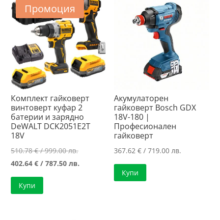
Промоция
Комплект гайковерт
Акумулаторен
винтоверт куфар 2
гайковерт Bosch GDX
батерии и зарядно
18V-180 |
DeWALT DCK2051E2T
Професионален
18V
гайковерт
Original
510.78
€
/ 999.00 лв.
367.62
€
/ 719.00 лв.
price
Текущата
402.64
€
/ 787.50 лв.
Купи
was:
цена
Купи
510.78 €
е:
/
402.64 €
999.00 лв..
/