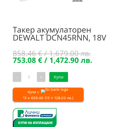
Такер акумулаторен
DEWALT DCN45RNN, 18V
Original
858.46
€
/ 1,679.00 лв.
price
Текущата
753.08
€
/ 1,472.90 лв.
was:
цена
858.46 €
е:
количество
-
+
Купи
/
753.08 €
за
Такер
1,679.00 л
/
акумулаторен
1,472.90 л
DEWALT
Купи с
DCN45RNN,
13 x €65.46 (13 x 128.03 лв.)
18V