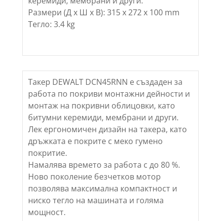
керемиди, мембрани и други.
Размери (Д х Ш х В): 315 x 272 x 100 mm
Тегло: 3.4 kg
Такер DEWALT DCN45RNN е създаден за
работа по покриви монтажни дейности и
монтаж на покривни облицовки, като
битумни керемиди, мембрани и други.
Лек ергономичен дизайн на такера, като
дръжката е покрите с меко гумено
покритие.
Намалява времето за работа с до 80 %.
Ново поколение безчетков мотор
позволява максимална компактност и
ниско тегло на машината и голяма
мощност.