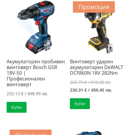
787.50 лв..
Промоция
Акумулаторен пробивен
Винтоверт ударен
винтоверт Bosch GSR
акумулаторен DeWALT
18V-50 |
DCF860N 18V 282Nm
Професионален
Original
260.76
€
/ 510.00 лв.
винтоверт
price
Текущата
230.31
€
/ 450.45 лв.
255.13
€
/ 498.99 лв.
was:
цена
Купи
260.76 €
е:
Купи
/
230.31 €
510.00 лв..
/
450.45 лв..