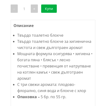
количество
-
+
Купи
за
Твърдо
тоалетно
блокче
Medix
Описание
5+1
бр.
Твърдо тоалетно блокче
ПОДАРЪК
по
Твърдо тоалетно блокче за хигиенична
55
чистота и свеж дълготраен аромат
гр.
Мощната формула осигурява • хигиена •
богата пяна • блясък • лесно
почистване • превенция от натрупване
на котлен камък • свеж дълготраен
аромат
С три свежи аромата: плодово-
флорално, синя вода и блокче с хлор
Опаковкa –
5 бр. по 55 гр.