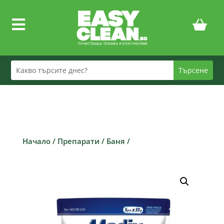

Начало
/
Препарати
/
Баня
/