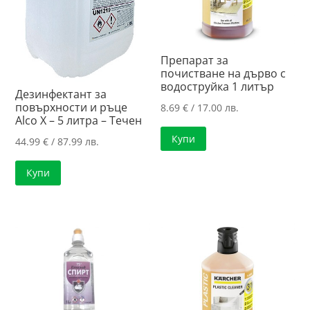
Препарат за
почистване на дърво с
водоструйка 1 литър
Дезинфектант за
повърхности и ръце
8.69
€
/ 17.00 лв.
Alco X – 5 литра – Течен
Купи
44.99
€
/ 87.99 лв.
Купи