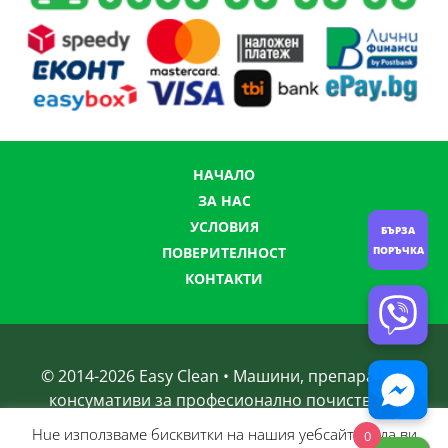
НАЧАЛО
ЗА НАС
УСЛОВИЯ
БЪРЗА
ПОРЪЧКА
ПОВЕРИТЕЛНОСТ
КОНТАКТИ
© 2014-
2026
Easy Clean • Машини, препарати и
консумативи за професионално почистване
Нue използвамe бисквитки на нашия уебсайт, за да ви
0