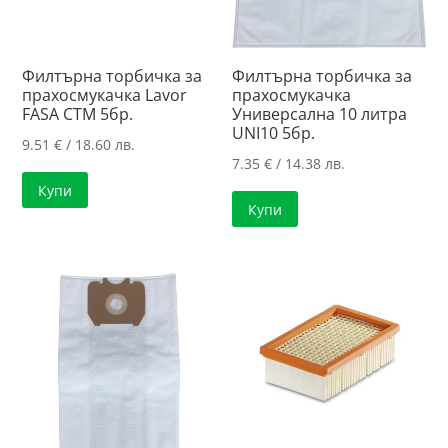
Филтърна торбичка за
Филтърна торбичка за
прахосмукачка Lavor
прахосмукачка
FASA CTM 5бр.
Универсална 10 литра
UNI10 5бр.
9.51
€
/ 18.60 лв.
7.35
€
/ 14.38 лв.
Купи
Купи