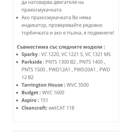
да натоварва двигателя на
прахосмукачката
Ако прахосмукачката Ви няма
индикатор, проверявайте редовно
торбичката и ако е пълна, я подменете!
Съвместима със следните модели :
Sparky
: VC 1220, VC 1221 S, VC 1321 MS
Parkside
: PNTS 1300 B2 , PNTS 1400 ,
PNTS 1500 , PWD12A1 , PWD20A1 , PWD
12 B2
Tarrington House :
WVC 3500
Budget :
WVC 1600
Aspiro :
151
Cleancraft:
wetCAT 118