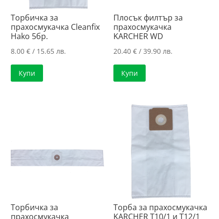
Торбичка за
Плосък филтър за
прахосмукачка Cleanfix
прахосмукачка
Hako 5бр.
KARCHER WD
8.00
€
/ 15.65 лв.
20.40
€
/ 39.90 лв.
Купи
Купи
Торбичка за
Торба за прахосмукачка
прахосмукачка
KARCHER T10/1 и T12/1