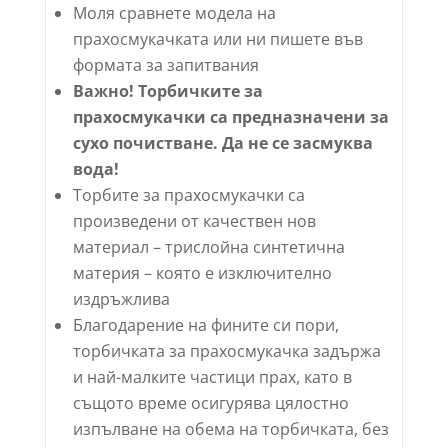
Моля сравнете модела на
прахосмукачката или ни пишете във
формата за запитвания
Важно! Торбичките за
прахосмукачки са предназначени за
сухо почистване. Да не се засмуква
вода!
Торбите за прахосмукачки са
произведени от качествен нов
материал – трислойна синтетична
материя – която е изключително
издръжлива
Благодарение на фините си пори,
торбичката за прахосмукачка задържа
и най-малките частици прах, като в
същото време осигурява цялостно
изпълване на обема на торбичката, без