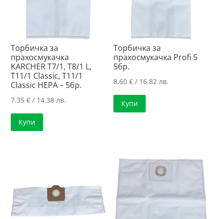
Торбичка за
Торбичка за
прахосмукачка
прахосмукачка Profi 5
KARCHER T7/1, T8/1 L,
5бр.
Т11/1 Classic, Т11/1
8.60
€
/ 16.82 лв.
Classic HEPA – 5бр.
7.35
€
/ 14.38 лв.
Купи
Купи