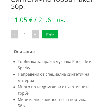
5бр.
11.05
€
/ 21.61 лв.
количество
-
+
Купи
за
Торбичка
за
прахосмукачка
Parkside
Описание
и
Sparky
Торбичка за прахосмукачка Parkside и
-
1SPK20-
Sparky
A
Направени от специална синтетична
|
Синтетична
материя
торба
Пакет
Много по-издръжливи от хартиените
5бр.
торби
Минимално количество за поръчка –
5бр.