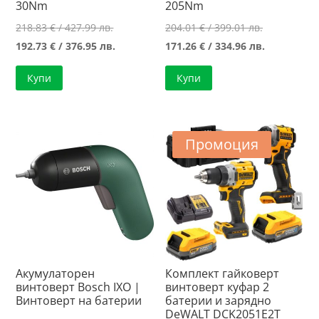
30Nm
205Nm
Original
Original
218.83
€
/ 427.99 лв.
204.01
€
/ 399.01 лв.
price
Текущата
price
Текущата
192.73
€
/ 376.95 лв.
171.26
€
/ 334.96 лв.
was:
цена
was:
цена
Купи
Купи
218.83 €
е:
204.01 €
е:
/
192.73 €
/
171.26 €
427.99 лв..
/
399.01 лв..
/
376.95 лв..
334.96 лв..
Промоция
Акумулаторен
Комплект гайковерт
винтоверт Bosch IXO |
винтоверт куфар 2
Винтоверт на батерии
батерии и зарядно
DeWALT DCK2051E2T