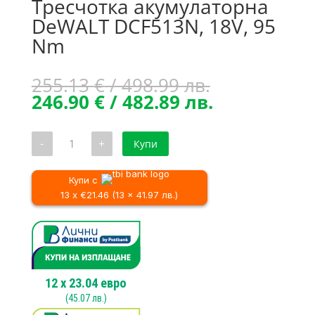
Тресчотка акумулаторна
DeWALT DCF513N, 18V, 95
Nm
Original
255.13
€
/ 498.99 лв.
price
Текущата
246.90
€
/ 482.89 лв.
was:
цена
255.13 €
е:
количество
-
+
Купи
/
246.90 €
за
Тресчотка
498.99 лв..
/
акумулаторна
482.89 лв..
DeWALT
Купи с
DCF513N,
13 x €21.46 (13 x 41.97 лв.)
18V,
95
Nm
12
x
23.04
евро
(
45.07
лв.)