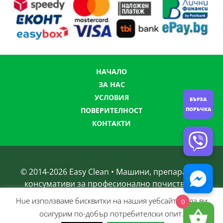
НАЧАЛО
ЗА НАС
УСЛОВИЯ
БЪРЗА
ПОРЪЧКА
ПОВЕРИТЕЛНОСТ
КОНТАКТИ
© 2014-
2026
Easy Clean • Машини, препарати и
консумативи за професионално почистване
Нue използвамe бисквитки на нашия уебсайт, за да ви
0
осигурим по-добър потребителски опит.