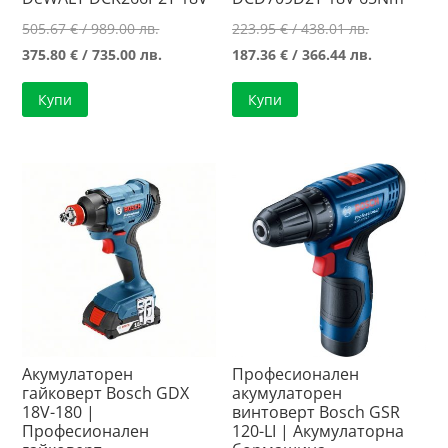
Original
Original
505.67
€
/ 989.00 лв.
223.95
€
/ 438.01 лв.
price
Текущата
price
Текущата
375.80
€
/ 735.00 лв.
187.36
€
/ 366.44 лв.
was:
цена
was:
цена
Купи
Купи
505.67 €
е:
223.95 €
е:
/
375.80 €
/
187.36 €
989.00 лв..
/
438.01 лв..
/
735.00 лв..
366.44 лв..
Акумулаторен
Професионален
гайковерт Bosch GDX
акумулаторен
18V-180 |
винтоверт Bosch GSR
Професионален
120-LI | Акумулаторна