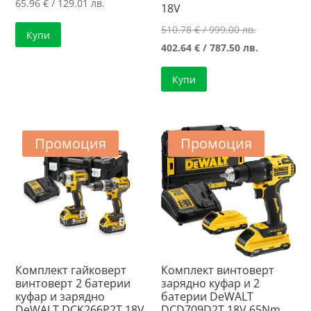
65.96
€
/ 129.01 лв.
18V
Original
510.78
€
/ 999.00 лв.
Купи
price
Текущата
402.64
€
/ 787.50 лв.
was:
цена
Купи
510.78 €
е:
/
402.64 €
999.00 лв..
/
787.50 лв..
Промоция
Промоция
Комплект гайковерт
Комплект винтоверт
винтоверт 2 батерии
зарядно куфар и 2
куфар и зарядно
батерии DeWALT
DeWALT DCK266P2T 18V
DCD709D2T 18V 65Nm