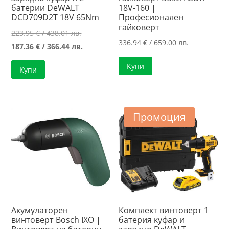
батерии DeWALT
18V-160 |
DCD709D2T 18V 65Nm
Професионален
гайковерт
Original
223.95
€
/ 438.01 лв.
336.94
€
/ 659.00 лв.
price
Текущата
187.36
€
/ 366.44 лв.
was:
цена
Купи
Купи
223.95 €
е:
/
187.36 €
438.01 лв..
/
366.44 лв..
Промоция
Акумулаторен
Комплект винтоверт 1
винтоверт Bosch IXO |
батерия куфар и