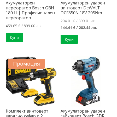
Акумулаторен
Акумулаторен ударен
перфоратор Bosch GBH
винтоверт DeWALT
180-LI | Професионален
DCF850N 18V 205Nm
перфоратор
Original
204.01
€
/ 399.01 лв.
459.65
€
/ 899.00 лв.
price
Текущата
144.41
€
/ 282.44 лв.
was:
цена
Купи
Купи
204.01 €
е:
/
144.41 €
399.01 лв..
/
282.44 лв..
Промоция
Комплект винтоверт
Акумулаторен ударен
зарядно куфар и 2
гайковерт Bosch GDR