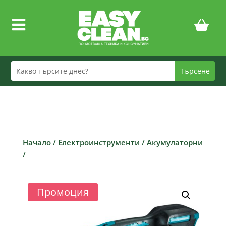

Начало
/
Електроинструменти
/
Акумулаторни
/
Промоция