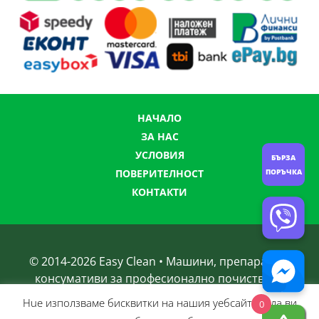
НАЧАЛО
ЗА НАС
УСЛОВИЯ
БЪРЗА
ПОРЪЧКА
ПОВЕРИТЕЛНОСТ
КОНТАКТИ
© 2014-
2026
Easy Clean • Машини, препарати и
консумативи за професионално почистване
Нue използвамe бисквитки на нашия уебсайт, за да ви
0