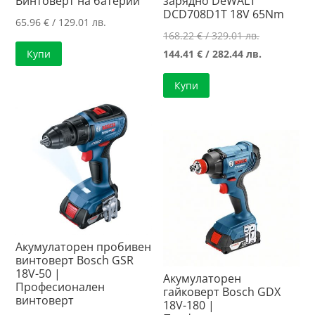
Винтоверт на батерии
зарядно DeWALT
DCD708D1T 18V 65Nm
65.96
€
/ 129.01 лв.
Original
168.22
€
/ 329.01 лв.
price
Текущата
144.41
€
/ 282.44 лв.
Купи
was:
цена
Купи
168.22 €
е:
/
144.41 €
329.01 лв..
/
282.44 лв..
Акумулаторен пробивен
винтоверт Bosch GSR
18V-50 |
Акумулаторен
Професионален
гайковерт Bosch GDX
винтоверт
18V-180 |