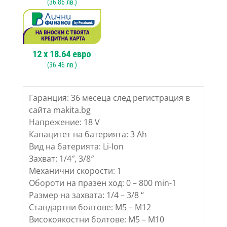
(
36.86
лв.)
12
x
18.64
евро
(
36.46
лв.)
Гаранция: 36 месеца след регистрация в
сайта makita.bg
Напрежение: 18 V
Капацитет на батерията: 3 Ah
Вид на батерията: Li-Ion
Захват: 1/4″, 3/8″
Механични скорости: 1
Обороти на празен ход: 0 – 800 min-1
Размер на захвата: 1/4 – 3/8 “
Стандартни болтове: M5 – M12
Високоякостни болтове: M5 – M10