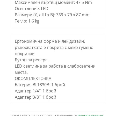
Максимален въртящ момент: 47.5 Nm
Осветление: LED
Размери (Д х Ш х В): 369 x 79 x 87 mm
Тегло: 1.6 kg
Ергономична форма и лек дизайн.
ръкохватката е покрита с меко гумено
покритие.
Бутон за реверс.
LED светлина за работа в слабосветени
места.
ОКОМПЛЕКТОВКА
Батерия BL1830B: 1 брой
Адаптер 1/4″: 1 брой
Адаптер 3/8″: 1 брой
Код:
DWR180Z / PROMO
Категории:
Акумулаторни
,