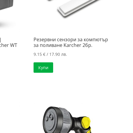
|
Резервни сензори за компютър
cher WT
за поливане Karcher 2бр.
9.15
€
/ 17.90 лв.
Купи