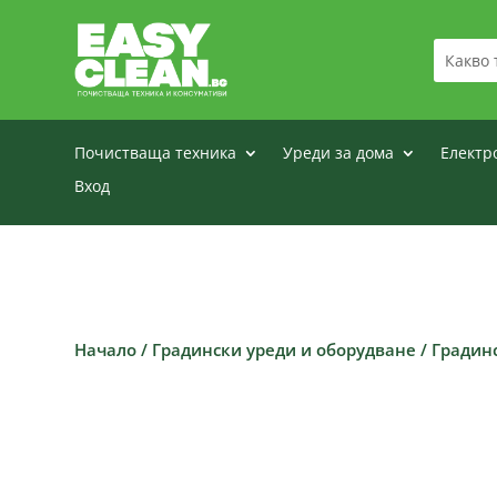
Почистваща техника
Уреди за дома
Електр
Вход
Начало
/
Градински уреди и оборудване
/
Градин