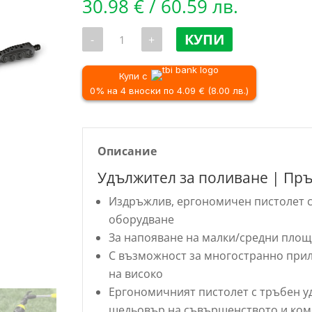
30.98
€
/ 60.59 лв.
количество
КУПИ
-
+
за
Удължител
за
поливане
Купи с
|
0% на 4 вноски по 4.09 € (8.00 лв.)
Пръскалка
за
поливане
Karcher
Описание
Удължител за поливане | Пръ
Издръжлив, ергономичен пистолет с
оборудване
За напояване на малки/средни пло
С възможност за многостранно прил
на високо
Ергономичният пистолет с тръбен у
шедьовър на съвършенството и ко