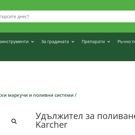
оинструменти
За градината
Препарати
Ръчно п
ски маркучи и поливни системи
/
Удължител за поливане
Karcher