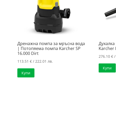
Дренажна помпа за мръсна вода
Духалка 
| Потопяема помпа Karcher SP
Karcher 
16.000 Dirt
276.10
€
/
113.51
€
/ 222.01 лв.
Купи
Купи