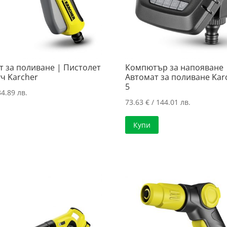
т за поливане | Пистолет
Компютър за напояване 
ч Karcher
Автомат за поливане Kar
5
34.89 лв.
73.63
€
/ 144.01 лв.
Купи