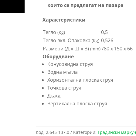
които се предлагат на пазара
Характеристики
Тегло
0,5
(Kg)
Тегло вкл. Опаковка
0,526
(Kg)
Размери (Д х Ш х В)
780 x 150 x 66
(mm)
Оборудване
Конусовидна струя
Водна мъгла
Хоризонтална плоска струя
Точкова струя
Дъжд
Вертикална плоска струя
Код:
2.645-137.0
Категории:
Градински маркуч