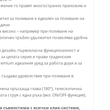
жение го правят многостранно приложим и
тел за поливане е идеален за поливане на
адини
а високо – например при поливане на
скопичен тръбен удължител позволява удобна
 дизайн, първокласна функционалност и
за цялата серия и прави градинския
remium идеалния уред за работа дори и за
 създава удоволствие при поливане в
жна пръскаща глава (180°), телескопична
ата струя с една ръка (вкл. ON/OFF-функция),
са съвместими с всички клик-системи,