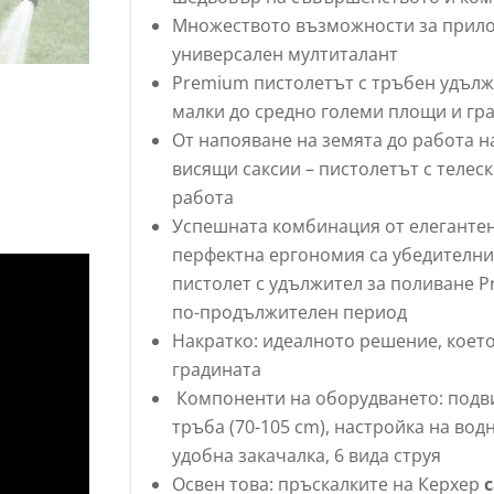
Множеството възможности за прило
универсален мултиталант
Premium пистолетът с тръбен удължи
малки до средно големи площи и гр
От напояване на земята до работа н
висящи саксии – пистолетът с теле
работа
Успешната комбинация от елегантен
перфектна ергономия са убедителни 
пистолет с удължител за поливане P
по-продължителен период
Накратко: идеалното решение, което
градината
Компоненти на оборудването: подви
тръба (70-105 cm), настройка на водн
удобна закачалка, 6 вида струя
Освен това: пръскалките на Керхер