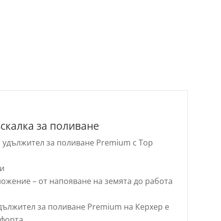
скалка за поливане
 удължител за поливане Premium с Top
щи
ожение – от напояване на земята до работа
дължител за поливане Premium на Керхер е
мфорта