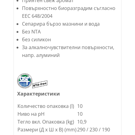
Приятен свеж аромат
Повърхностно биоразградим съгласно
EEC 648/2004
Сепарира бързо мазнини и вода
Без NTA
без силикон
За алкалночувствителни повърхности,
напр. алуминий
Характеристики
Количество опаковка (l)
10
Ниво на pH
10
Тегло вкл. Опаковка (kg)
10,9
Размери (Д х Ш х В) (mm)
290 / 230 / 190