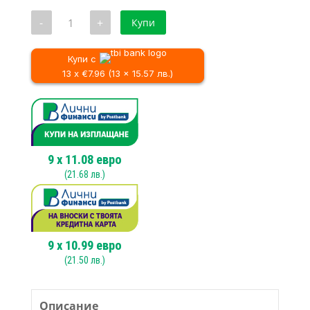
количество
-
+
Купи
за
Универсален
препарат
за
Купи с
водоструйки
13 x €7.96 (13 x 15.57 лв.)
10
литра
9
x
11.08
евро
(
21.68
лв.)
9
x
10.99
евро
(
21.50
лв.)
Описание