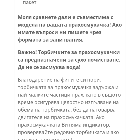
пакет
Моля сравнете дали е съвместима с
модела на вашата прахосмукачка! Ако
имате въпроси ни пишете чрез
формата за запитвания.
Важно! Торбичките за прахосмукачки
са предназначени за сухо почистване.
Да не се засмуква вода!
Благодарение на фините си пори,
торбичката за прахосмукачка задържа и
най-малките частици прах, като в същото
време осигурява цялостно изпълване на
обема на торбичката, без да натоварва
двигателя на прахосмукачката. Ако
прахосмукачката Ви няма индикатор,
проверявайте редовно торбичката и ако
е пълна, я подменете!