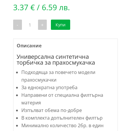
3.37
€
/ 6.59 лв.
количество
-
+
Купи
за
Универсална
синтетична
торбичка
за
Описание
прахосмукачка
Пакет
Универсална синтетична
2бр.
торбичка за прахосмукачка
Подходяща за повечето модели
прахосмукачки
За еднократна употреба
Направени от специална филтърна
материя
Изпълват обема по-добре
В комплекта допълнителен филтър
Минимално количество 2бр. в един