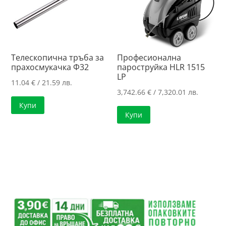
Телескопична тръба за
Професионална
прахосмукачка Ф32
пароструйка HLR 1515
LP
11.04
€
/ 21.59 лв.
3,742.66
€
/ 7,320.01 лв.
Купи
Купи