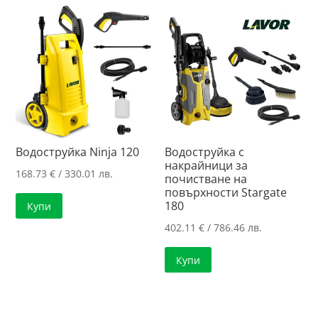
Водоструйка Ninja 120
Водоструйка с
накрайници за
168.73
€
/ 330.01 лв.
почистване на
повърхности Stargate
180
Купи
402.11
€
/ 786.46 лв.
Купи