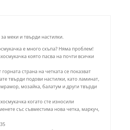
 за меки и твърди настилки.
осмукачка е много скъпа? Няма проблем!
ахосмукачка която пасва на почти всички
т горната страна на четката се показват
ате твърди подови настилки, като ламинат,
, мрамор, мозайка, балатум и други твърди
ахосмукачка когато сте износили
енете със съвместима нова четка, маркуч,
Ф35