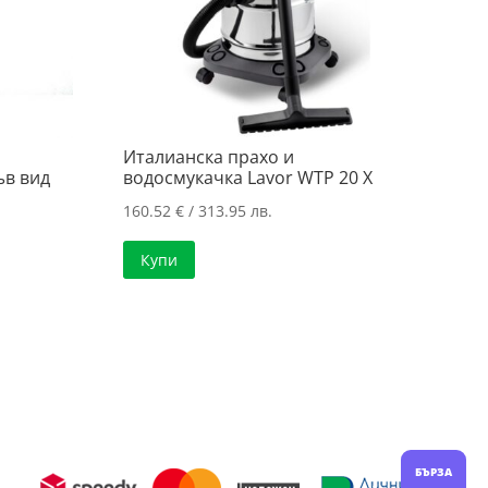
Италианска прахо и
ъв вид
водосмукачка Lavor WTP 20 X
160.52
€
/ 313.95 лв.
Купи
БЪРЗА