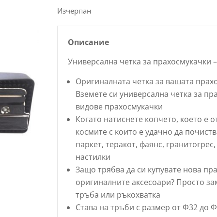
Изчерпан
Описание
Универсална четка за прахосмукачки –
Оригиналната четка за вашата прах
Вземете си универсална четка за пр
видове прахосмукачки
Когато натиснете копчето, което е о
космите с които е удачно да почиств
паркет, теракот, фаянс, гранитогрес
настилки
Защо трябва да си купувате нова пр
оригиналните аксесоари? Просто зам
тръба или ръкохватка
Става на тръби с размер от Ф32 до 