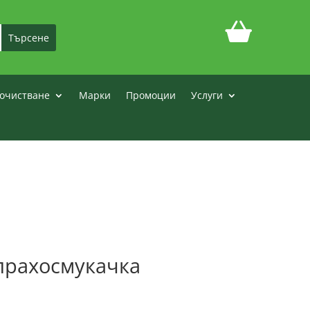
очистване
Марки
Промоции
Услуги
прахосмукачка