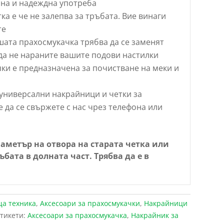
йна и надеждна употреба
а е че не залепва за тръбата. Вие винаги
те
шата прахосмукачка трябва да се заменят
да не нараните вашите подови настилки
ки е предназначена за почистване на меки и
универсални накрайници и четки за
 да се свържете с нас чрез телефона или
метър на отвора на старата четка или
ата в долната част. Трябва да е в
ща техника
,
Аксесоари за прахосмукачки
,
Накрайници
тикети:
Аксесоари за прахосмукачка
,
Накрайник за