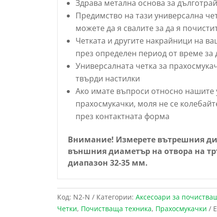
Здрава метална основа за дълготра
Предимство на тази универсална четк
можете да я свалите за да я почисти
Четката и другите накрайници на ва
през определен период от време за 
Универсалната четка за прахосмукач
твърди настилки
Ако имате въпроси относно нашите 
прахосмукачки, моля не се колебайте
през контактната форма
Внимание! Измерете вътрешния диа
външния диаметър на отвора на тръб
диапазон 32-35 мм.
Код:
N2-N
Категории:
Аксесоари за почиства
Четки
,
Почистваща техника
,
Прахосмукачки
Е