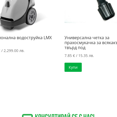
онална водоструйка LMX
Универсална четка за
прахосмукачка за всякак
твърд под
€
/ 2,299.00 лв.
7.85
€
/ 15.35 лв.
Купи