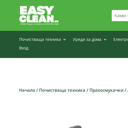
Почистваща техника
Уреди за дома
Електр
Вход
Начало
/
Почистваща техника
/
Прахосмукачки
/