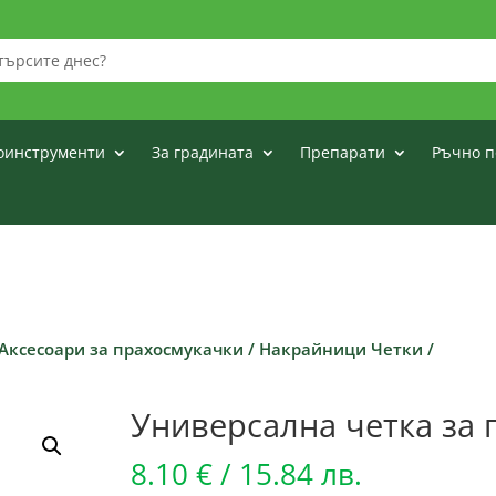
оинструменти
За градината
Препарати
Ръчно п
Аксесоари за прахосмукачки
/
Накрайници Четки
/
Универсална четка за 
8.10
€
/ 15.84 лв.