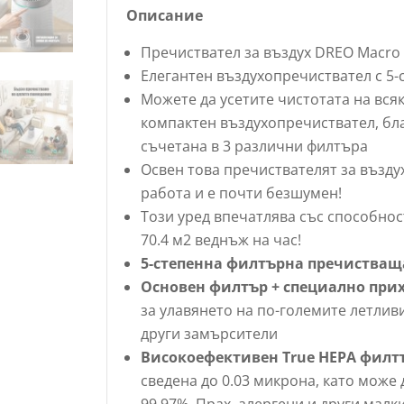
Описание
Пречиствател за въздух DREO Macro 6
Елегантен въздухопречиствател с 5
Можете да усетите чистотата на всяк
компактен въздухопречиствател, бл
съчетана в 3 различни филтъра
Освен това пречиствателят за възду
работа и е почти безшумен!
Този уред впечатлява със способнос
70.4 м2 веднъж на час!
5-степенна филтърна пречистваща
Основен филтър + специално пр
за улавянето на по-големите летливи
други замърсители
Високоефективен True HEPA филт
сведена до 0.03 микрона, като може 
99.97%. Прах, алергени и други малк