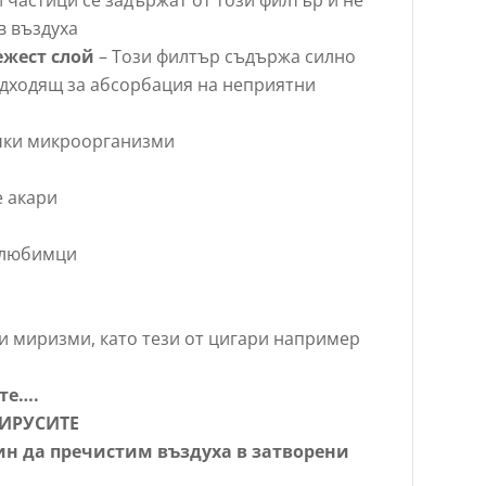
в въздуха
ежест слой
– Този филтър съдържа силно
одходящ за абсорбация на неприятни
чки микроорганизми
 акари
 любимци
 миризми, като тези от цигари например
те….
ВИРУСИТЕ
ин да пречистим въздуха в затворени