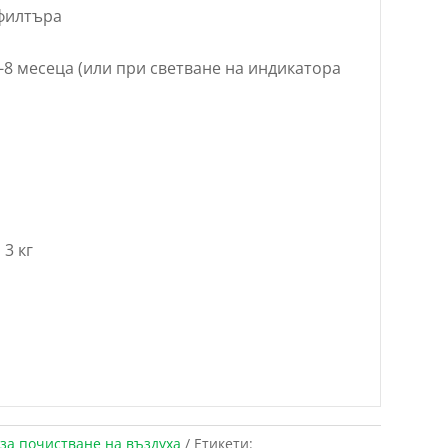
филтъра
8 месеца (или при светване на индикатора
 3 кг
за почистване на въздуха
Етикети: