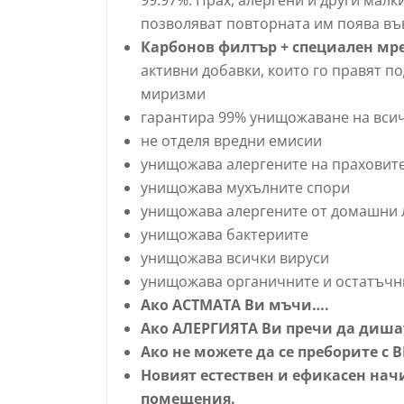
позволяват повторната им поява въ
Карбонов филтър + специален мр
активни добавки, които го правят п
миризми
гарантира 99% унищожаване на вси
не отделя вредни емисии
унищожава алергените на праховите
унищожава мухълните спори
унищожава алергените от домашни
унищожава бактериите
унищожава всички вируси
унищожава органичните и остатъчни
Ако АСТМАТА Ви мъчи….
Ако АЛЕРГИЯТА Ви пречи да диша
Ако не можете да се преборите с 
Новият естествен и ефикасен нач
помещения.