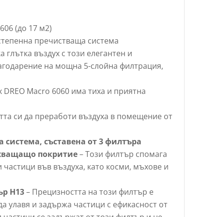
06 (до 17 м2)
-степенна пречистваща система
а глътка въздух с този елегантен и
агодарение на мощна 5-слойна филтрация,
х DREO Macro 6060 има тиха и приятна
тта си да преработи въздуха в помещение от
 система, съставена от 3 филтъра
ихващащо покритие
– Този филтър спомага
 частици във въздуха, като косми, мъхове и
ър H13
– Прецизността на този филтър е
да улавя и задържа частици с ефикасност от
и частици се задържат от този филтър и не