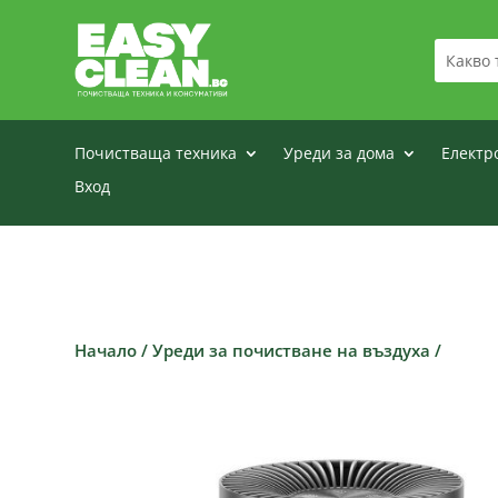
Почистваща техника
Уреди за дома
Електр
Вход
Начало
/
Уреди за почистване на въздуха
/