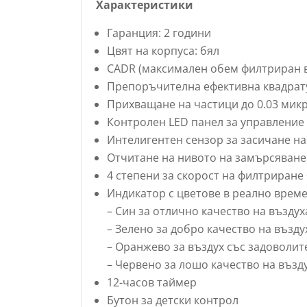
Характеристики
Гаранция: 2 години
Цвят на корпуса: бял
CADR (максимален обем филтриран въ
Препоръчителна ефективна квадрату
Прихващане на частици до 0.03 микр
Контролен LED панел за управление
Интелигентен сензор за засичане на
Отчитане на нивото на замърсяване 
4 степени за скорост на филтриран
Индикатор с цветове в реално време
– Син за отлично качество на въздух
– Зелено за добро качество на възду
– Оранжево за въздух със задоволит
– Червено за лошо качество на възд
12-часов таймер
Бутон за детски контрол