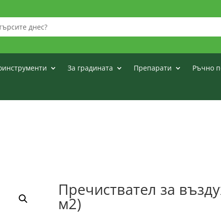
оинструменти
За градината
Препарати
Ръчно п
Пречиствател за възду
м2)