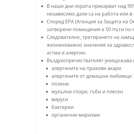
В наши дни хората прекарват над 90
независимо дали са на работа или в
Според ЕРА (Агенция за Защита на О
затворени помещения е 50 пъти по-г
Следователно, третирането на замъ
жизненоважно значение за здравосл
астма и алергии.
Въздухопречиствателят унищожава в
алергените на прахови акари
алергените от домашни любимци
полени
мухълни спори, гъби и плесен
вируси
бактерии
органични миризми