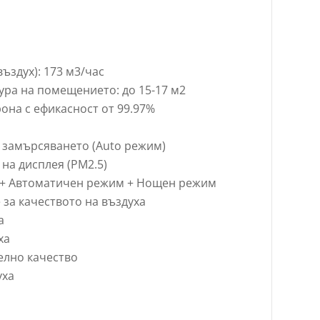
здух): 173 м3/час
ра на помещението: до 15-17 м2
она с ефикасност от 99.97%
 замърсяването (Auto режим)
на дисплея (PM2.5)
е + Автоматичен режим + Нощен режим
 за качеството на въздуха
а
ха
елно качество
уха