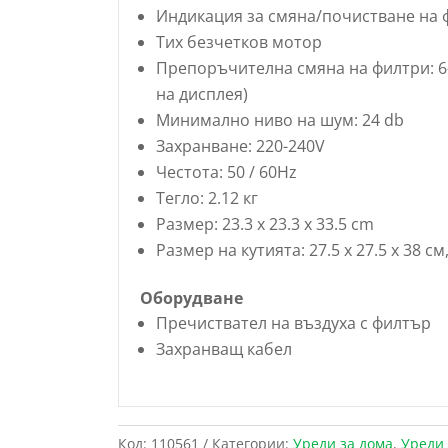
Индикация за смяна/почистване на 
Тих безчетков мотор
Препоръчителна смяна на филтри: 6-
на дисплея)
Минимално ниво на шум: 24 db
Захранване: 220-240V
Честота: 50 / 60Hz
Тегло: 2.12 кг
Размер: 23.3 х 23.3 х 33.5 cm
Размер на кутията: 27.5 х 27.5 х 38 см,
Оборудване
Пречиствател на въздуха с филтър
Захранващ кабел
Код:
110561
Категории:
Уреди за дома
,
Уреди 