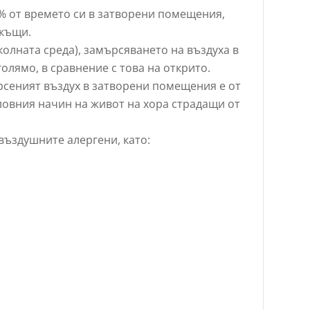
% от времето си в затворени помещения,
 къщи.
колната среда), замърсяването на въздуха в
олямо, в сравнение с това на открито.
рсеният въздух в затворени помещения е от
овния начин на живот на хора страдащи от
ъздушните алергени, като: