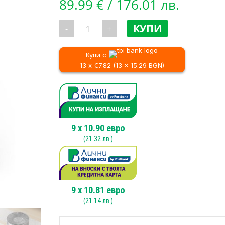
89.99
€
/ 176.01 лв.
количество
КУПИ
-
+
за
Пречиствател
за
въздух
Купи с
DREO
13 x €7.82 (13 x 15.29 BGN)
Macro
606
(до
17
м2)
9
x
10.90
евро
(
21.32
лв.)
9
x
10.81
евро
(
21.14
лв.)